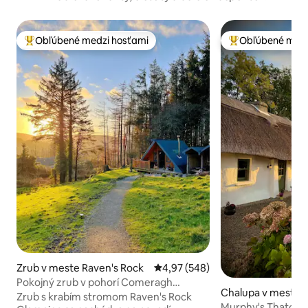
Obľúbené medzi hosťami
Obľúbené medz
Najobľúbenejšie medzi hosťami
Najobľúbenejšie 
Zrub v meste Raven's Rock
Priemerné ohodnotenie 4,97 z 5
4,97 (548)
Pokojný zrub v pohorí Comeragh
Chalupa v meste 
Mountains (2/2)
Zrub s krabím stromom Raven's Rock
Murphy's Thatche