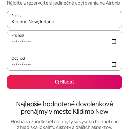
Nájdite a rezervujte si jedinečné ubytovania na Airbnb
Poloha
Keď budú výsledky k dispozícii, môžete si ich prechádzať pom
Príchod
Odchod
Hľadať
Najlepšie hodnotené dovolenkové
prenájmy v meste Kildimo New
Hostia sa zhodli: tieto pobyty sú vysoko hodnotené
z hľadiska lokality, čistoty a ďalších aspektov.