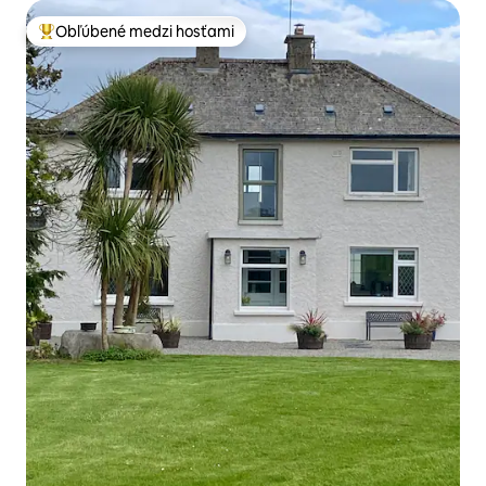
Obľúbené medzi hosťami
Najobľúbenejšie medzi hosťami