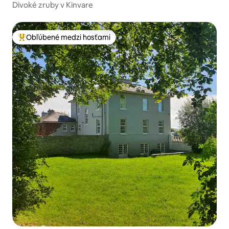
Divoké zruby v Kinvare
Obľúbené medzi hosťami
Najobľúbenejšie medzi hosťami