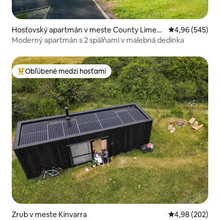
Hosťovský apartmán v meste County Limeri
Priemerné ohod
4,96 (545)
ck
Moderný apartmán s 2 spálňami v malebná dedinka
Obľúbené medzi hosťami
Najobľúbenejšie medzi hosťami
Zrub v meste Kinvarra
Priemerné ohod
4,98 (202)