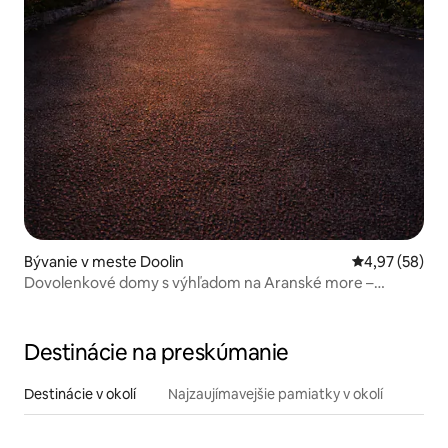
Bývanie v meste Doolin
Priemerné oho
4,97 (58)
Dovolenkové domy s výhľadom na Aranské more –
Atlantický kamenný dom
Destinácie na preskúmanie
Destinácie v okolí
Najzaujímavejšie pamiatky v okolí