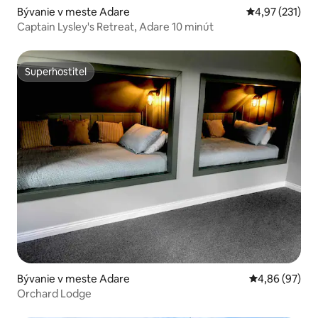
Bývanie v meste Adare
Priemerné ohod
4,97 (231)
Captain Lysley's Retreat, Adare 10 minút
Superhostiteľ
Superhostiteľ
Bývanie v meste Adare
Priemerné oho
4,86 (97)
Orchard Lodge