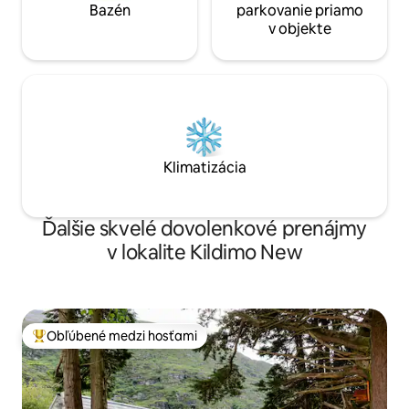
Bazén
parkovanie priamo
v objekte
Klimatizácia
Ďalšie skvelé dovolenkové prenájmy
v lokalite Kildimo New
Obľúbené medzi hosťami
Najobľúbenejšie medzi hosťami