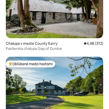
Chalupa v meste County Kerry
Priemerné ohod
4,98 (372)
Pastierska chalupa Gap of Dunloe
Obľúbené medzi hosťami
Najobľúbenejšie medzi hosťami