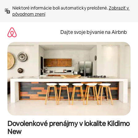
Preskočiť
Niektoré informácie boli automaticky preložené. 
Zobraziť v 
na
pôvodnom znení
obsah.
Dajte svoje bývanie na Airbnb
Dovolenkové prenájmy v lokalite Kildimo
New