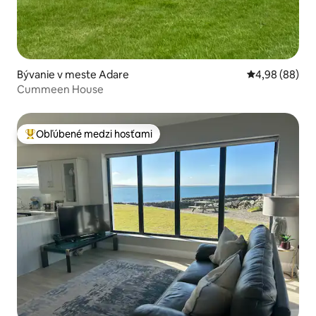
Bývanie v meste Adare
Priemerné oho
4,98 (88)
Cummeen House
Obľúbené medzi hosťami
Najobľúbenejšie medzi hosťami