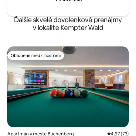
Ďalšie skvelé dovolenkové prenájmy
v lokalite Kempter Wald
Obľúbené medzi hosťami
Obľúbené medzi hosťami
Apartmán v meste Buchenberg
Priemerné oho
4,97 (73)