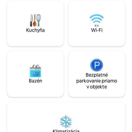
Bodamský 25 km Bergland 30 km Alpsee
nádherným výhľado
70 km Eistobel 25 Luftikus Children's Play
turistike, kúpaní a
World 25 km Centerparks 22 km Hrady a
nechajte sa očariť
jazerá všade🙂 Lezecký park Bad
ako je zámok Neu
Waldsee 25 km Veľa turistických trás
súkromné útočisko
Kuchyňa
Wi-Fi
Bezplatné
Bazén
parkovanie priamo
v objekte
Klimatizácia