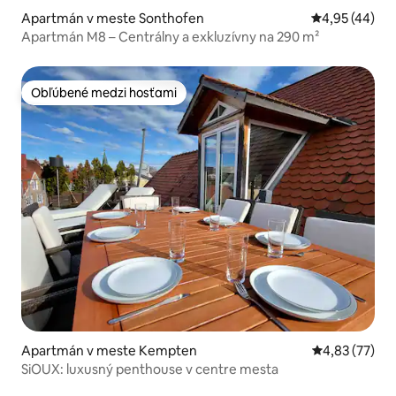
Apartmán v meste Sonthofen
Priemerné oho
4,95 (44)
Apartmán M8 – Centrálny a exkluzívny na 290 m²
Obľúbené medzi hosťami
Obľúbené medzi hosťami
Apartmán v meste Kempten
Priemerné oho
4,83 (77)
SiOUX: luxusný penthouse v centre mesta