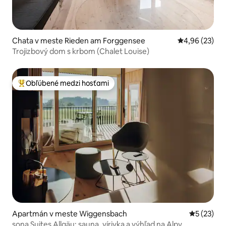
Chata v meste Rieden am Forggensee
Priemerné oho
4,96 (23)
Trojizbový dom s krbom (Chalet Louise)
Obľúbené medzi hosťami
Najobľúbenejšie medzi hosťami
Apartmán v meste Wiggensbach
Priemerné 
5 (23)
sona Suites Allgäu: sauna, vírivka a výhľad na Alpy