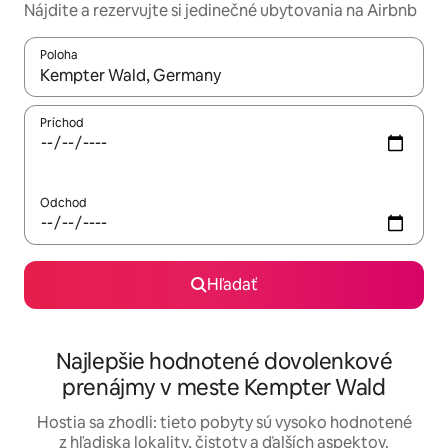
Nájdite a rezervujte si jedinečné ubytovania na Airbnb
Poloha
Keď budú výsledky k dispozícii, môžete si ich prechádzať pom
Príchod
Odchod
Hľadať
Najlepšie hodnotené dovolenkové
prenájmy v meste Kempter Wald
Hostia sa zhodli: tieto pobyty sú vysoko hodnotené
z hľadiska lokality, čistoty a ďalších aspektov.