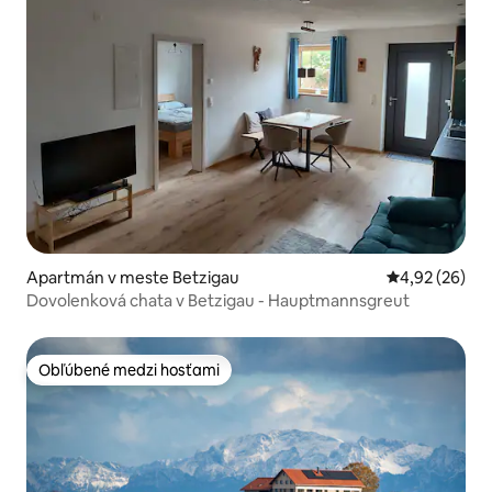
Apartmán v meste Betzigau
Priemerné oho
4,92 (26)
Dovolenková chata v Betzigau - Hauptmannsgreut
Obľúbené medzi hosťami
Obľúbené medzi hosťami