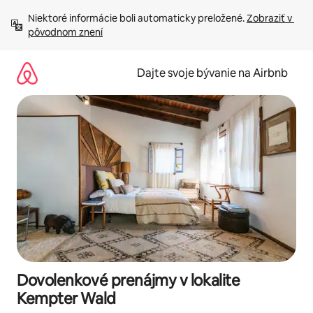
Preskočiť
Niektoré informácie boli automaticky preložené. 
Zobraziť v 
na
pôvodnom znení
obsah.
Dajte svoje bývanie na Airbnb
Dovolenkové prenájmy v lokalite
Kempter Wald