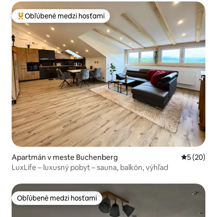
Obľúbené medzi hosťami
Najobľúbenejšie medzi hosťami
Apartmán v meste Buchenberg
Priemerné 
5 (20)
LuxLife – luxusný pobyt – sauna, balkón, výhľad
Obľúbené medzi hosťami
Obľúbené medzi hosťami