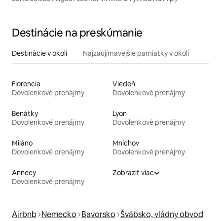
Destinácie na preskúmanie
Destinácie v okolí
Najzaujímavejšie pamiatky v okolí
Florencia
Viedeň
Dovolenkové prenájmy
Dovolenkové prenájmy
Benátky
Lyon
Dovolenkové prenájmy
Dovolenkové prenájmy
Miláno
Mníchov
Dovolenkové prenájmy
Dovolenkové prenájmy
Annecy
Zobraziť viac
Dovolenkové prenájmy
Airbnb
Nemecko
Bavorsko
Švábsko, vládny obvod