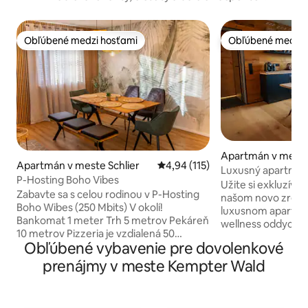
Obľúbené medzi hosťami
Obľúbené medzi 
Obľúbené medzi hosťami
Obľúbené medzi 
Apartmán v meste
Apartmán v meste Schlier
Priemerné ohodnotenie 4,94 z 5
4,94 (115)
berg
Luxusný apartmán
P-Hosting Boho Vibes
saunou, výhľadom
Užite si exkluzívne
Zabavte sa s celou rodinou v P-Hosting
našom novo zrek
Boho Wibes (250 Mbits) V okolí!
luxusnom apartmá
Bankomat 1 meter Trh 5 metrov Pekáreň
wellness oddych p
10 metrov Pizzeria je vzdialená 50
dobrodružstvo s ro
Obľúbené vybavenie pre dovolenkové
metrov Ihrisko je vzdialené 50 metrov
súkromnej borovic
Kostol je vzdialený 50 metrov Jazero
alebo v 12-metro
prenájmy v meste Kempter Wald
100 metrov Futbalové ihrisko pre voľný
Apartmán ponúka 
čas 200 metrov Čerpacia stanica 800
borovicového drev
metrov Ravensburger Spieleland 12 km
metrový panorama