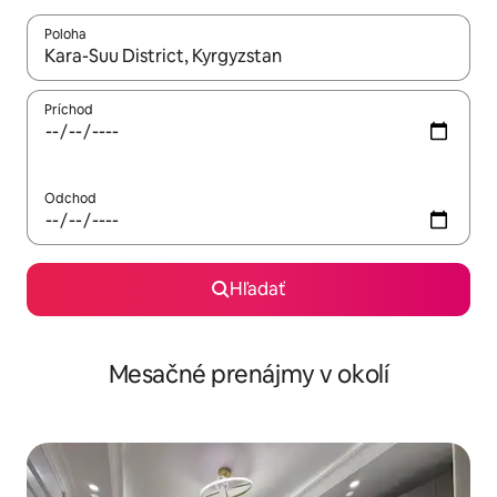
Poloha
Keď budú výsledky k dispozícii, môžete si ich prechádzať pom
Príchod
Odchod
Hľadať
Mesačné prenájmy v okolí