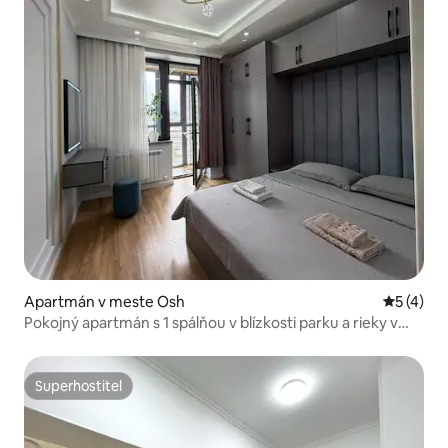
Apartmán v meste Osh
Priemerné
5 (4)
Pokojný apartmán s 1 spálňou v blízkosti parku a rieky v
Oshi
Superhostiteľ
Superhostiteľ