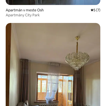
Apartmán v meste Osh
Priemerné
5 (7)
Apartmány City Park