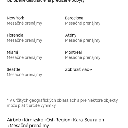
Obľúbené destinácie na predĺžené pobyty
New York
Barcelona
Mesačné prenájmy
Mesačné prenájmy
Florencia
Atény
Mesačné prenájmy
Mesačné prenájmy
Miami
Montreal
Mesačné prenájmy
Mesačné prenájmy
Seattle
Zobraziť viac
Mesačné prenájmy
* V určitých geografických oblastiach a pre niektoré objekty
môžu platiť určité výnimky.
Airbnb
Kirgizsko
Osh Region
Kara-Suu raion
Mesačné prenájmy