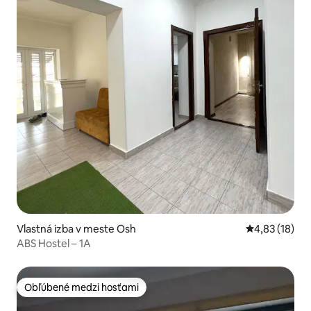
Vlastná izba v meste Osh
Priemerné oho
4,83 (18)
ABS Hostel – 1A
Obľúbené medzi hosťami
Obľúbené medzi hosťami