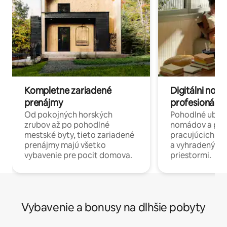
Kompletne zariadené
Digitálni nomá
prenájmy
profesionáli 
Od pokojných horských
Pohodlné ubyto
zrubov až po pohodlné
nomádov a pro
mestské byty, tieto zariadené
pracujúcich na 
prenájmy majú všetko
a vyhradenými
vybavenie pre pocit domova.
priestormi.
Vybavenie a bonusy na dlhšie pobyty