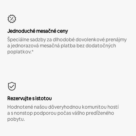
Jednoduché mesačné ceny
Špeciálne sadzby za dlhodobé dovolenkové prenájmy
a jednorazová mesačná platba bez dodatočných
poplatkov.*
Rezervujte s istotou
Hodnotené našou dôveryhodnou komunitou hostí
a s nonstop podporou počas vášho predĺženého
pobytu.