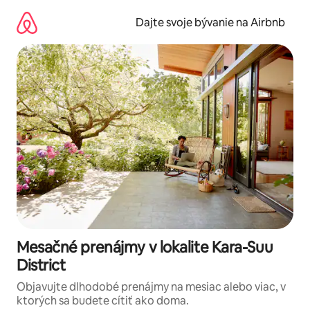
Preskočiť
na
Dajte svoje bývanie na Airbnb
obsah.
Mesačné prenájmy v lokalite Kara-Suu
District
Objavujte dlhodobé prenájmy na mesiac alebo viac, v
ktorých sa budete cítiť ako doma.