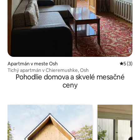
Apartmán v meste Osh
Priemerné
5 (3)
Tichý apartmán v Chieremushke, Osh
Pohodlie domova a skvelé mesačné
ceny