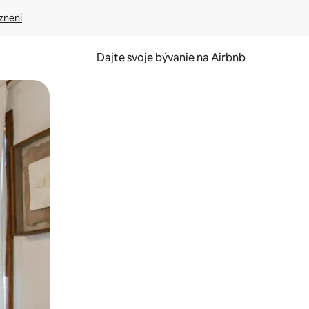
znení
Dajte svoje bývanie na Airbnb
kúmať pomocou dotykových gest či potiahnutia prstom.