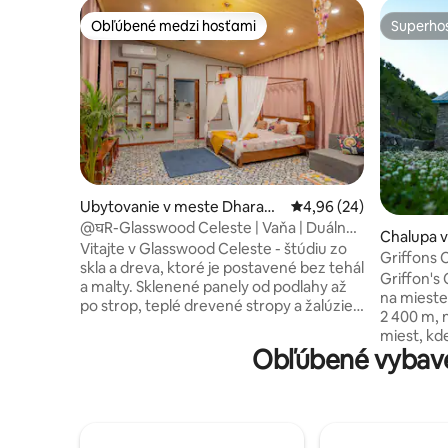
Obľúbené medzi hosťami
Superhos
Obľúbené medzi hosťami
Superhos
Ubytovanie v meste Dharam
Priemerné ohodnotenie
4,96 (24)
shala
@घR-Glasswood Celeste | Vaňa | Duálna
Chalupa v
klimatizácia | 55-palcová TV
Vitajte v Glasswood Celeste - štúdiu zo
Griffons 
skla a dreva, ktoré je postavené bez tehál
Bir-Billing
Griffon's 
a malty. Sklenené panely od podlahy až
na mieste
po strop, teplé drevené stropy a žalúzie
2 400 m, 
vytvárajú priestor, ktorý sa cez deň zdá
miest, kde
byť otvorený a v noci uzavretý. Toto
Obľúbené vybave
Chata je 
dizajnové útočisko sa nachádza v srdci
postaven
mesta s prístupom po točitom schodisku
kameňa, s
a ponúka posteľ veľkosti king-size s
a otvore
baldachýnom, ambientné osvetlenie, 55-
Izba na p
palcový televízor, klimatizáciu (teplá a