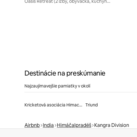
Oasis Retreat (2 izby, obývačka, kuchyňa,
klimatizácia, 360 ° zelene a pokoja)
Destinácie na preskúmanie
Najzaujímavejšie pamiatky v okolí
Kricketová asociácia Himachal Pradesh
Triund
Airbnb
India
Himáčalpradéš
Kangra Division