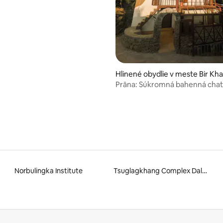
Hlinené obydlie v meste Bir Kh
Prāna: Súkromná bahenná chat
horách
Norbulingka Institute
Tsuglagkhang Complex Dalai Lama Temple