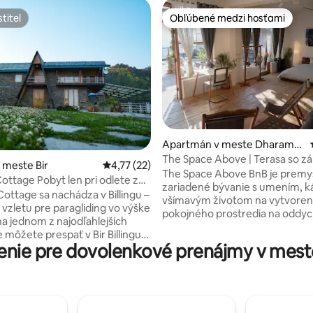
titeľ
Obľúbené medzi hosťami
titeľ
Obľúbené medzi hosťami
 4,96 z 5, počet hodnotení: 24
Apartmán v meste Dharams
hala
The Space Above | Terasa so z
 meste Bir
Priemerné ohodnotenie 4,77 z 5, počet hod
4,77 (22)
pracovným priestorom
The Space Above BnB je premy
Cottage Pobyt len pri odlete z
zariadené bývanie s umením, k
Cottage sa nachádza v Billingu –
všímavým životom na vytvoren
 vzletu pre paragliding vo výške
pokojného prostredia na oddy
na jednom z najodľahlejších
pobyt. Toto bývanie sa nachád
 môžete prespať v Bir Billingu.
nad kaviarňou The Other Space
nie pre dovolenkové prenájmy v meste
dvojizbový dom v tvare A
dedinke Jogiwara a je vybaven
ý z miestneho horského
moderným vybavením, ktoré č
 teplými borovicovými stropmi
potrebuje. Hostia majú veľkú z
ným murivom po celom dome.
otvorenou terasou, kde si môž
rvom poschodí má balkón po
vychutnať výhľad na pohorie D