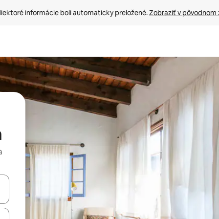
iektoré informácie boli automaticky preložené. 
Zobraziť v pôvodnom 
n
a
rechádzať pomocou klávesov so šípkami nahor a nadol alebo ich pres