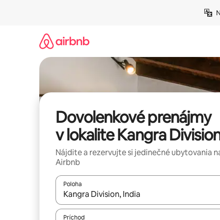
Preskočiť
N
na
obsah.
Dovolenkové prenájmy
v lokalite Kangra Divisio
Nájdite a rezervujte si jedinečné ubytovania n
Airbnb
Poloha
Keď budú výsledky k dispozícii, môžete si ich p
Príchod