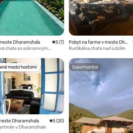
 meste Dharamshala
Priemerné ohodnotenie 5 z 5, počet ho
5 (7)
Pobyt na farme v meste Dhar
amshala
ká chata so súkromným
Rustikálna chata nad údolím
| The Maple House
ené medzi hosťami
Superhostiteľ
enejšie medzi hosťami
Superhostiteľ
meste Dharamshala
Priemerné ohodnotenie 5 z 5, počet hodn
5 (20)
partmán v Dharamshale
nie 5 z 5, počet hodnotení: 29