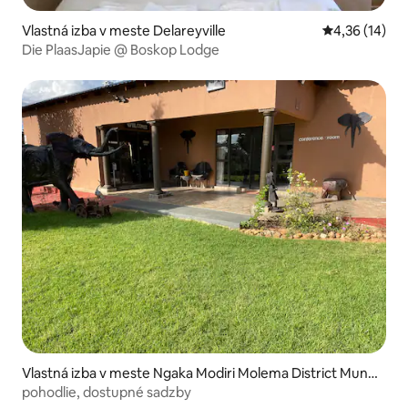
Vlastná izba v meste Delareyville
Priemerné oho
4,36 (14)
Die PlaasJapie @ Boskop Lodge
Vlastná izba v meste Ngaka Modiri Molema District Munic
ipality
pohodlie, dostupné sadzby