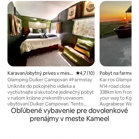
Karavan/obytný príves v mest
Priemerné ohodnotenie 4,7 z 
4,7 (10)
Pobyt na farme v 
e Kameel
Glamping Duiker Campovan #Farmstay
Kai-ros Glamping –
pokoj a súkromie.
Uniknite do pokojného vidieka a
N14 road close to 
vychutnajte si skutočne jedinečný pobyt
338km km from OR
v našom krásne zrekonštruovanom
your way to Kgalag
ubytovaní Duiker Campovan. Tento
Augrabiese Water 
Obľúbené vybavenie pre dovolenkové
útulný karavan v retro štýle, ktorý sa
Cellphone signal a
nachádza pod tienistými stromami,
times weak. Wifi, 
prenájmy v meste Kameel
ponúka pohodlnú manželskú posteľ,
DSTV. Bath, showe
pôvabný retro interiér a plne vybavenú
toilet and kitchen
kuchynku s chladničkou, mikrovlnnou
for vehicles. Cam