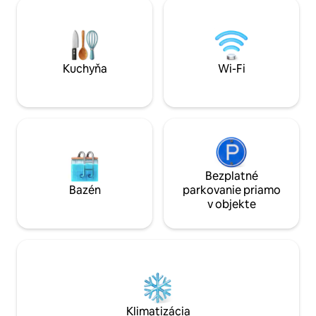
rúrou, plynovým sporákom a
2,4 m high gamefe
kuchynským vybavením. Vyjdite von na
Sable, Oryx, Njala
svoju súkromnú krytú verandu, kde
Ostriches roam free
nájdete vlastnú kúpeľňu so sprchovacím
camp and remembe
kútom s teplou vodou, WC a
Relax, Enjoy.
umývadlom, ako aj oddychový vonkajší
Kuchyňa
Wi-Fi
priestor na posedenie.
Bezplatné
Bazén
parkovanie priamo
v objekte
Klimatizácia