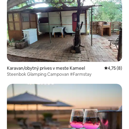
Karavan/obytný príves v meste Kameel
Priemerné o
4,75 (8)
Steenbok Glamping Campovan #Farmstay