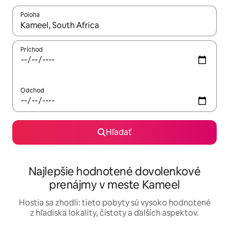
Poloha
Keď budú výsledky k dispozícii, môžete si ich prechádzať pom
Príchod
Odchod
Hľadať
Najlepšie hodnotené dovolenkové
prenájmy v meste Kameel
Hostia sa zhodli: tieto pobyty sú vysoko hodnotené
z hľadiska lokality, čistoty a ďalších aspektov.