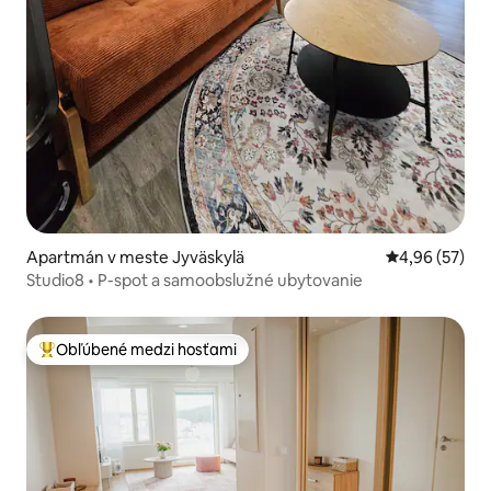
Apartmán v meste Jyväskylä
Priemerné oho
4,96 (57)
Studio8 • P-spot a samoobslužné ubytovanie
Obľúbené medzi hosťami
Najobľúbenejšie medzi hosťami