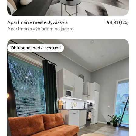
Apartmán v meste Jyväskylä
Priemerné oho
4,91 (125)
Apartmán s výhľadom na jazero
Obľúbené medzi hosťami
Obľúbené medzi hosťami