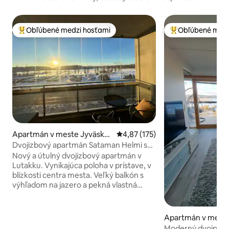
Obľúbené medzi hosťami
Obľúbené medz
Najobľúbenejšie medzi hosťami
Najobľúbenejšie 
Apartmán v meste Jyväskyl
Priemerné ohodnotenie 4,87 z 5
4,87 (175)
ä
Dvojizbový apartmán Sataman Helmi so
saunou a balkónom s výhľadom na
Nový a útulný dvojizbový apartmán v
prístav
Lutakku. Vynikajúca poloha v prístave, v
blízkosti centra mesta. Veľký balkón s
výhľadom na jazero a pekná vlastná
sauna. V okolí sa nachádzajú služby,
obchody a reštaurácie. V okolí sa
nachádzajú polytechnické a univerzitné
Apartmán v meste
zariadenia. Divadlo Paviljonki a
ä
Moderný dvojpoko