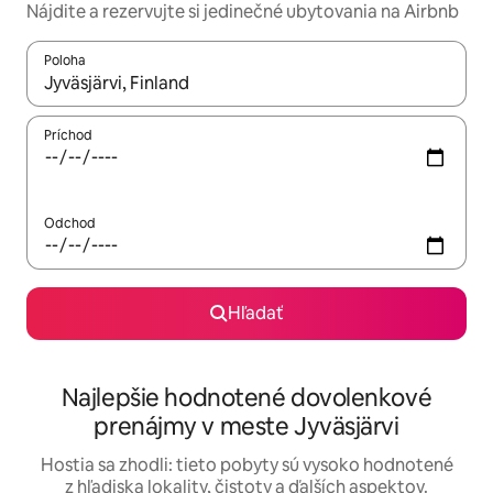
Nájdite a rezervujte si jedinečné ubytovania na Airbnb
Poloha
Keď budú výsledky k dispozícii, môžete si ich prechádzať pom
Príchod
Odchod
Hľadať
Najlepšie hodnotené dovolenkové
prenájmy v meste Jyväsjärvi
Hostia sa zhodli: tieto pobyty sú vysoko hodnotené
z hľadiska lokality, čistoty a ďalších aspektov.