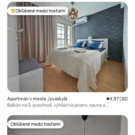
Obľúbené medzi hosťami
Najobľúbenejšie medzi hosťami
Apartmán v meste Jyväskylä
Priemerné oho
4,97 (30)
Balkón na 5. poschodí, výhľad na jazero, sauna a
parkovanie zdarma
Obľúbené medzi hosťami
Obľúbené medzi hosťami