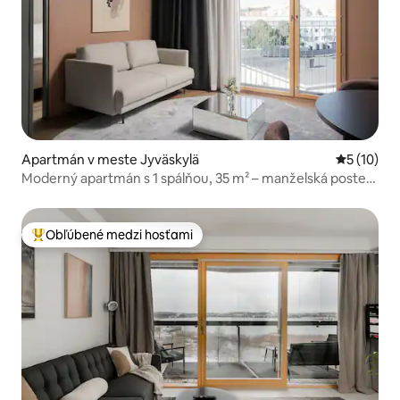
Apartmán v meste Jyväskylä
Priemerné 
5 (10)
Moderný apartmán s 1 spálňou, 35 m² – manželská posteľ
King + rozkladacia pohovka
Obľúbené medzi hosťami
Najobľúbenejšie medzi hosťami