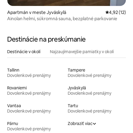
Apartmán v meste Jyväskylä
Priemerné oh
4,92 (12)
Ainolan helmi, súkromná sauna, bezplatné parkovanie
Destinácie na preskúmanie
Destinácie v okolí
Najzaujímavejšie pamiatky v okolí
Tallinn
Tampere
Dovolenkové prenájmy
Dovolenkové prenájmy
Rovaniemi
Jyväskylä
Dovolenkové prenájmy
Dovolenkové prenájmy
Vantaa
Tartu
Dovolenkové prenájmy
Dovolenkové prenájmy
Pärnu
Zobraziť viac
Dovolenkové prenájmy