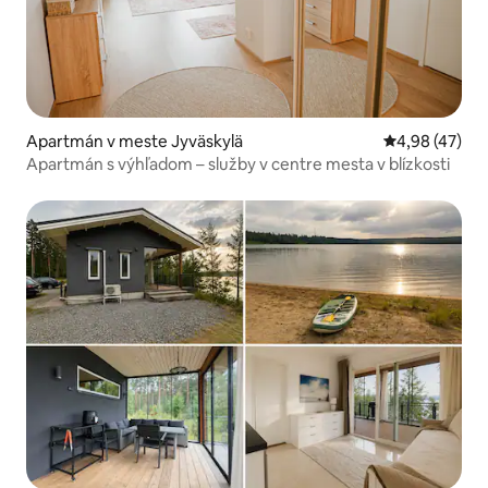
Apartmán v meste Jyväskylä
Priemerné oho
4,98 (47)
Apartmán s výhľadom – služby v centre mesta v blízkosti