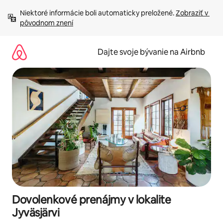
Preskočiť
Niektoré informácie boli automaticky preložené. 
Zobraziť v 
na
pôvodnom znení
obsah.
Dajte svoje bývanie na Airbnb
Dovolenkové prenájmy v lokalite
Jyväsjärvi