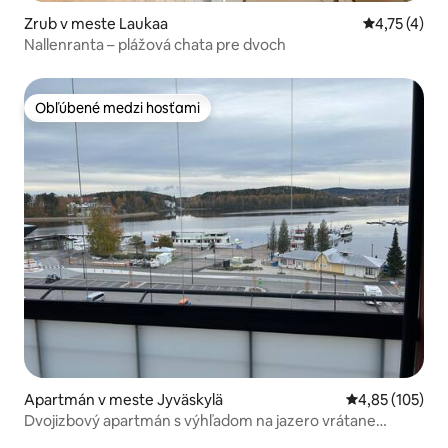
Zrub v meste Laukaa
Priemerné o
4,75 (4)
Nallenranta – plážová chata pre dvoch
Obľúbené medzi hosťami
Obľúbené medzi hosťami
Apartmán v meste Jyväskylä
Priemerné ohod
4,85 (105)
Dvojizbový apartmán s výhľadom na jazero vrátane
parkovacieho miesta