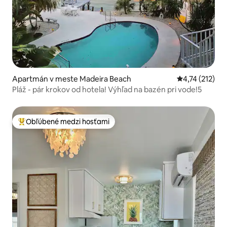
Apartmán v meste Madeira Beach
Priemerné oho
4,74 (212)
Pláž - pár krokov od hotela! Výhľad na bazén pri vode!5
Obľúbené medzi hosťami
Najobľúbenejšie medzi hosťami