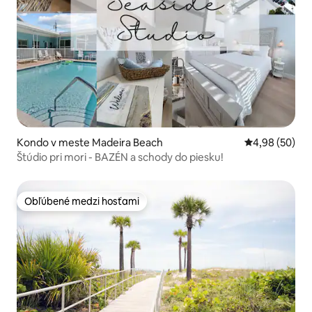
Kondo v meste Madeira Beach
Priemerné oho
4,98 (50)
Štúdio pri mori - BAZÉN a schody do piesku!
Obľúbené medzi hosťami
Obľúbené medzi hosťami