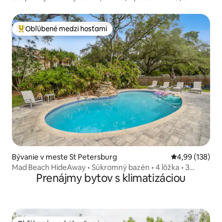
od oceánu
Obľúbené medzi hosťami
Najobľúbenejšie medzi hosťami
Bývanie v meste St Petersburg
Priemerné ohod
4,99 (138)
Mad Beach HideAway • Súkromný bazén • 4 lôžka • 3
Prenájmy bytov s klimatizáciou
kúpeľne