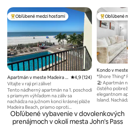
Obľúbené medzi hosťami
Obľúbené medz
Najobľúbenejšie medzi hosťami
Najobľúbenejšie 
Kondo v meste Tre
and
*Shore Thing* Pešo na pláž | Výhľad na
Apartmán v meste Madeira B
Priemerné ohodnotenie 4,9 z 5
4,9 (124)
pobrežie
🏖️ Apartmán na pobreží 🏖
each
Vitajte v raji pri zálive!
čistého pobrežnéh
Tento nádherný apartmán na 1. poschodí
elegantnom apart
s priamym výhľadom na záliv sa
Island. Nachádzate
nachádza na južnom konci krásnej pláže
pláží s cukrovým 
Madeira Beach, priamo oproti
osviežujúceho sla
Obľúbené vybavenie v dovolenkových
svetoznámej dedinke a promenáde
bezkonkurenčných
John's Pass Village & Boardwalk.
prenájmoch v okolí mesta John's Pass
Sledujte vodu, pr
Vychutnajte si túto 1/1 + prémiovú
plávajú delfíny a mo
rozkladaciu pohovku s manželskou
vnútri si oddýchn