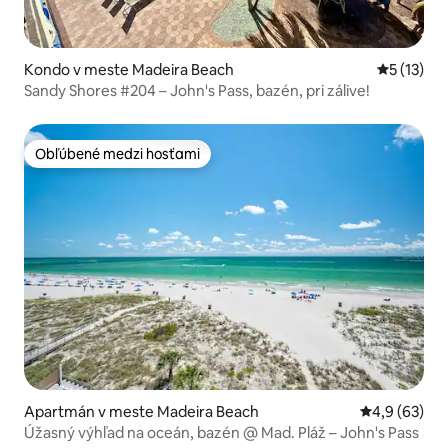
Kondo v meste Madeira Beach
Priemerné
5 (13)
Sandy Shores #204 – John's Pass, bazén, pri zálive!
Obľúbené medzi hosťami
Obľúbené medzi hosťami
Apartmán v meste Madeira Beach
Priemerné oh
4,9 (63)
Úžasný výhľad na oceán, bazén @ Mad. Pláž – John's Pass