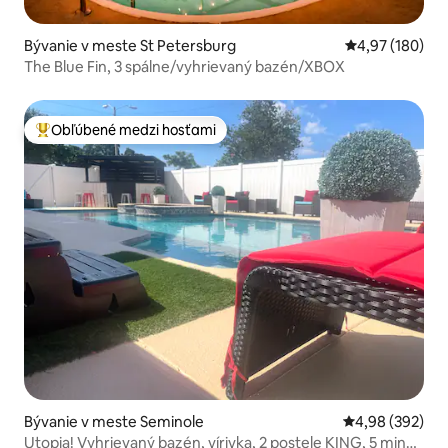
Bývanie v meste St Petersburg
Priemerné ohod
4,97 (180)
The Blue Fin, 3 spálne/vyhrievaný bazén/XBOX
Obľúbené medzi hosťami
Najobľúbenejšie medzi hosťami
Bývanie v meste Seminole
Priemerné ohod
4,98 (392)
Utopia! Vyhrievaný bazén, vírivka, 2 postele KING, 5 minút