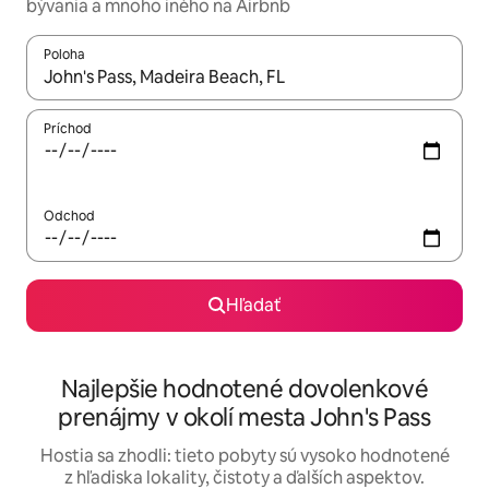
bývania a mnoho iného na Airbnb
Poloha
Keď budú výsledky k dispozícii, môžete si ich prechádzať pom
Príchod
Odchod
Hľadať
Najlepšie hodnotené dovolenkové
prenájmy v okolí mesta John's Pass
Hostia sa zhodli: tieto pobyty sú vysoko hodnotené
z hľadiska lokality, čistoty a ďalších aspektov.