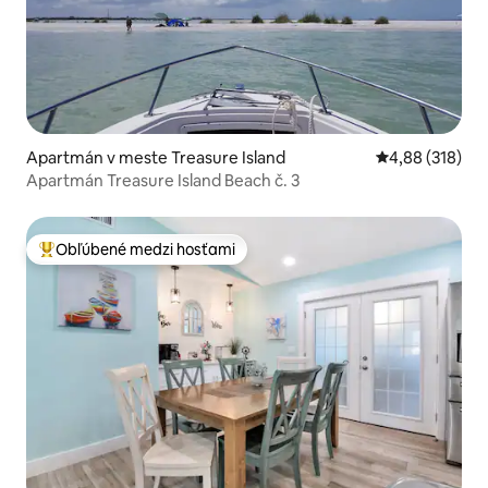
Apartmán v meste Treasure Island
Priemerné ohod
4,88 (318)
Apartmán Treasure Island Beach č. 3
Obľúbené medzi hosťami
Najobľúbenejšie medzi hosťami