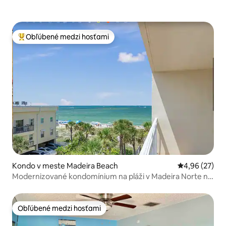
Obľúbené medzi hosťami
Najobľúbenejšie medzi hosťami
Kondo v meste Madeira Beach
Priemerné oho
4,96 (27)
Modernizované kondomínium na pláži v Madeira Norte na
Madeire, jednotka 307
Obľúbené medzi hosťami
Obľúbené medzi hosťami