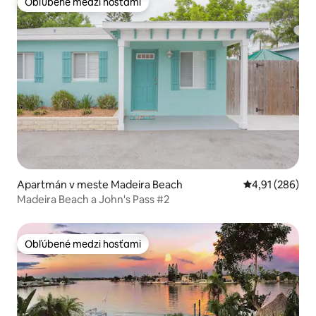
Obľúbené medzi hosťami
Obľúbené medzi hosťami
Apartmán v meste Madeira Beach
Priemerné ohod
4,91 (286)
Madeira Beach a John's Pass #2
Obľúbené medzi hosťami
Obľúbené medzi hosťami