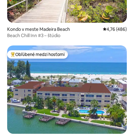
Kondo v meste Madeira Beach
Priemerné ohod
4,76 (486)
Beach Chill Inn #3 – štúdio
Obľúbené medzi hosťami
Najobľúbenejšie medzi hosťami