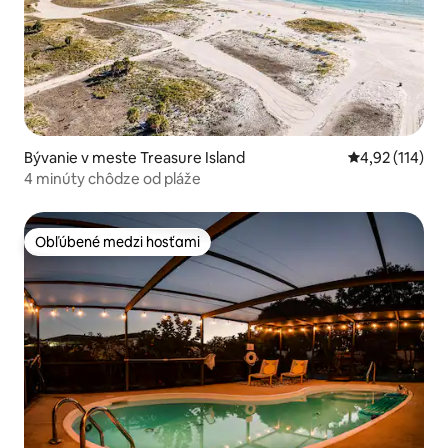
Bývanie v meste Treasure Island
Priemerné oho
4,92 (114)
4 minúty chôdze od pláže
Obľúbené medzi hosťami
Obľúbené medzi hosťami