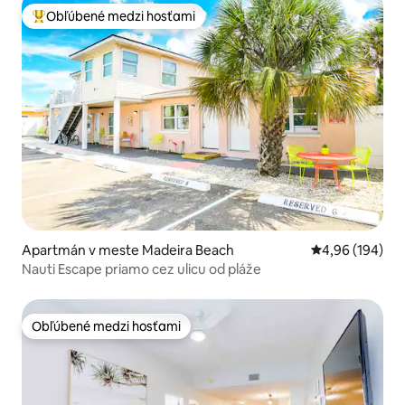
Obľúbené medzi hosťami
Najobľúbenejšie medzi hosťami
Apartmán v meste Madeira Beach
Priemerné ohod
4,96 (194)
Nauti Escape priamo cez ulicu od pláže
Obľúbené medzi hosťami
Obľúbené medzi hosťami