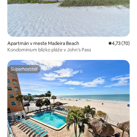
Apartmán v meste Madeira Beach
Priemerné oho
4,73 (70)
Kondomínium blízko pláže v John's Pass
Superhostiteľ
Superhostiteľ