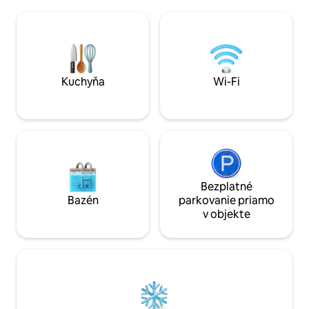
posteľou, plnohodnotnou kuchyňou,
priestore s mod
vlastným vyhrievaným bazénom,
dizajnom. Od varen
vonkajšími grilmi a Tiki Huts na jednej z 10
až po kúpanie vo 
najlepších pláží v USA. Najlepšie atrakcie:
náš charakteristic
reštaurácie, nákupy, plavba loďou,
vaša pohoda je naj
rybolov, výlety za delfínmi, vodné
Rezervujte si ešte
lyžovanie, paragliding – VŠETKO v pešej
Kuchyňa
Wi-Fi
vzdialenosti! Bezplatné kryté parkovanie
GND FL
Bezplatné
Bazén
parkovanie priamo
v objekte