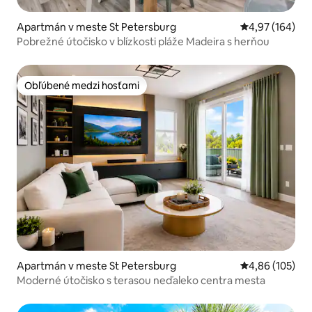
Apartmán v meste St Petersburg
Priemerné ohod
4,97 (164)
Pobrežné útočisko v blízkosti pláže Madeira s herňou
Obľúbené medzi hosťami
Obľúbené medzi hosťami
Apartmán v meste St Petersburg
Priemerné ohod
4,86 (105)
Moderné útočisko s terasou neďaleko centra mesta