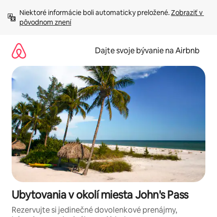
Preskočiť
Niektoré informácie boli automaticky preložené. 
Zobraziť v 
na
pôvodnom znení
obsah.
Dajte svoje bývanie na Airbnb
Ubytovania v okolí miesta John's Pass
Rezervujte si jedinečné dovolenkové prenájmy,