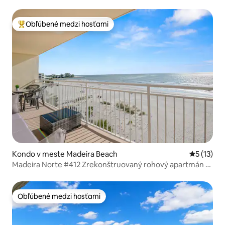
Obľúbené medzi hosťami
Najobľúbenejšie medzi hosťami
Kondo v meste Madeira Beach
Priemerné
5 (13)
Madeira Norte #412 Zrekonštruovaný rohový apartmán s
výhľadom
Obľúbené medzi hosťami
Obľúbené medzi hosťami