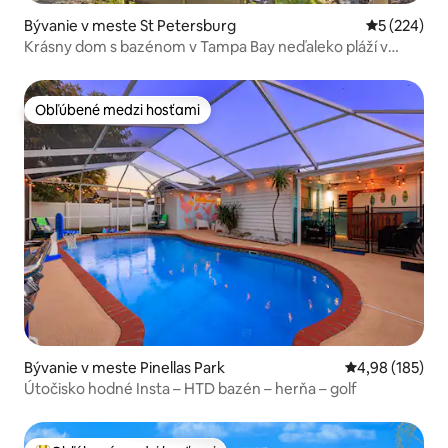
Bývanie v meste St Petersburg
Priemerné o
5 (224)
Krásny dom s bazénom v Tampa Bay neďaleko pláží v
zálive
Obľúbené medzi hosťami
Obľúbené medzi hosťami
Bývanie v meste Pinellas Park
Priemerné ohod
4,98 (185)
Útočisko hodné Insta – HTD bazén – herňa – golf