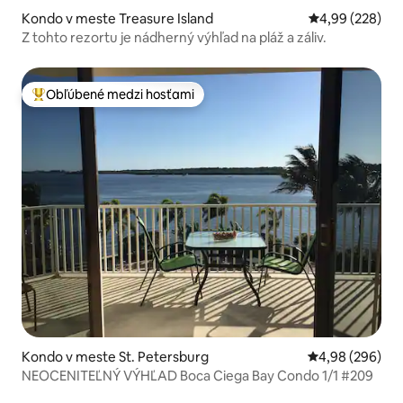
Kondo v meste Treasure Island
Priemerné ohod
4,99 (228)
Z tohto rezortu je nádherný výhľad na pláž a záliv.
Obľúbené medzi hosťami
Najobľúbenejšie medzi hosťami
Kondo v meste St. Petersburg
Priemerné ohod
4,98 (296)
NEOCENITEĽNÝ VÝHĽAD Boca Ciega Bay Condo 1/1 #209