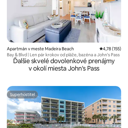
Apartmán v meste Madeira Beach
Priemerné oho
4,78 (155)
Bay & Blvd | Len pár krokov od pláže, bazéna a John's Pass
Ďalšie skvelé dovolenkové prenájmy
v okolí miesta John's Pass
Superhostiteľ
Superhostiteľ