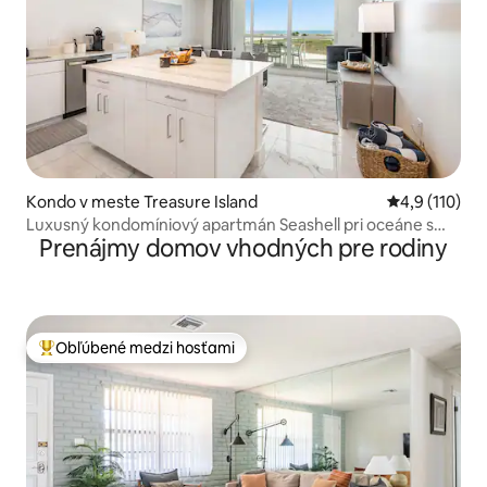
Kondo v meste Treasure Island
Priemerné oh
4,9 (110)
Luxusný kondomíniový apartmán Seashell pri oceáne s
Prenájmy domov vhodných pre rodiny
bazénom
Obľúbené medzi hosťami
Najobľúbenejšie medzi hosťami