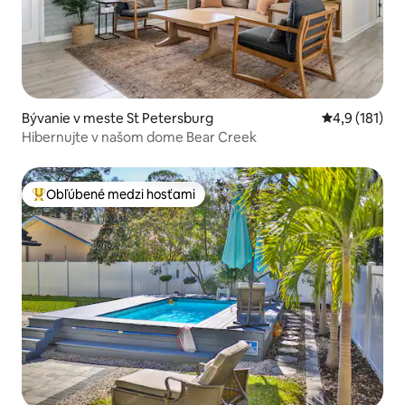
Bývanie v meste St Petersburg
Priemerné oh
4,9 (181)
Hibernujte v našom dome Bear Creek
Obľúbené medzi hosťami
Najobľúbenejšie medzi hosťami