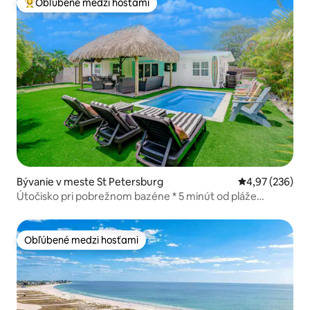
Obľúbené medzi hosťami
Najobľúbenejšie medzi hosťami
Bývanie v meste St Petersburg
Priemerné ohod
4,97 (236)
Útočisko pri pobrežnom bazéne * 5 minút od pláže
Madeira Beach Sand
Obľúbené medzi hosťami
Obľúbené medzi hosťami