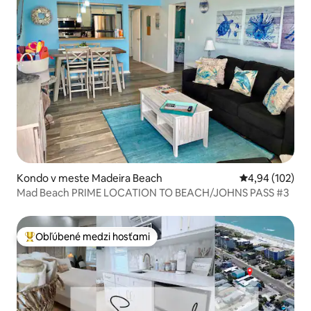
Kondo v meste Madeira Beach
Priemerné ohod
4,94 (102)
Mad Beach PRIME LOCATION TO BEACH/JOHNS PASS #3
Obľúbené medzi hosťami
Najobľúbenejšie medzi hosťami