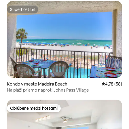
Superhostiteľ
Superhostiteľ
Kondo v meste Madeira Beach
Priemerné oho
4,78 (58)
Na pláži priamo naproti Johns Pass Village
Obľúbené medzi hosťami
Obľúbené medzi hosťami