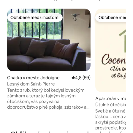
Obľúbené medzi hosťami
Obľúbené medzi 
Obľúbené medzi hosťami
Obľúbené medzi 
Chatka v meste Jodoigne
Priemerné ohodnotenie 4,8 z 
4,8 (59)
Lesný dom Saint-Pierre
Tento zrub, ktorý bol kedysi loveckým
zámkom a teraz je tajným lesným
Apartmán v meste
útočiskom, vás pozýva na
Útulné útočisko –
dobrodružstvo plné pokoja, zázrakov a
bazén
Svetlé a útulné út
romantiky. Vzdiaľte sa od sveta.
láskou... cena zah
Nadýchnite sa vidieckeho vzduchu, keď
skryté poplatky! Už
si pripravujete šálku čaju nad
prostredie, ktoré j
praskajúcou pecou. Zapáľte oheň,