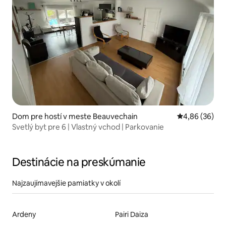
Dom pre hostí v meste Beauvechain
Priemerné oho
4,86 (36)
Svetlý byt pre 6 | Vlastný vchod | Parkovanie
Destinácie na preskúmanie
Najzaujímavejšie pamiatky v okolí
Ardeny
Pairi Daiza