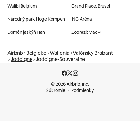
Walibi Belgium
Grand Place, Brusel
Národný park Hoge Kempen
ING Aréna
Domén jaskýň Han
Zobraziť viac
Airbnb
Belgicko
Wallonia
Valónsky Brabant
Jodoigne
Jodoigne-Souveraine
© 2026 Airbnb, Inc.
Súkromie
Podmienky