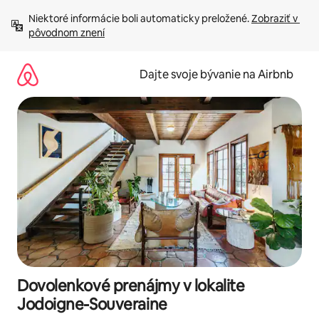
Preskočiť
Niektoré informácie boli automaticky preložené. 
Zobraziť v 
na
pôvodnom znení
obsah.
Dajte svoje bývanie na Airbnb
Dovolenkové prenájmy v lokalite
Jodoigne-Souveraine