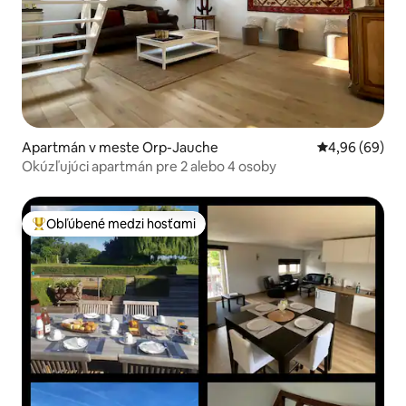
Apartmán v meste Orp-Jauche
Priemerné oho
4,96 (69)
Okúzľujúci apartmán pre 2 alebo 4 osoby
Obľúbené medzi hosťami
Najobľúbenejšie medzi hosťami