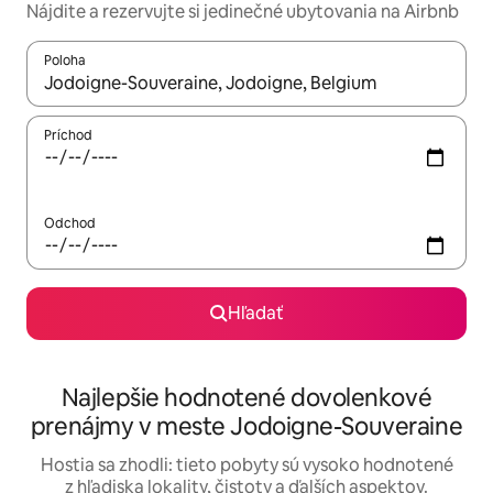
Nájdite a rezervujte si jedinečné ubytovania na Airbnb
Poloha
Keď budú výsledky k dispozícii, môžete si ich prechádzať pom
Príchod
Odchod
Hľadať
Najlepšie hodnotené dovolenkové
prenájmy v meste Jodoigne-Souveraine
Hostia sa zhodli: tieto pobyty sú vysoko hodnotené
z hľadiska lokality, čistoty a ďalších aspektov.