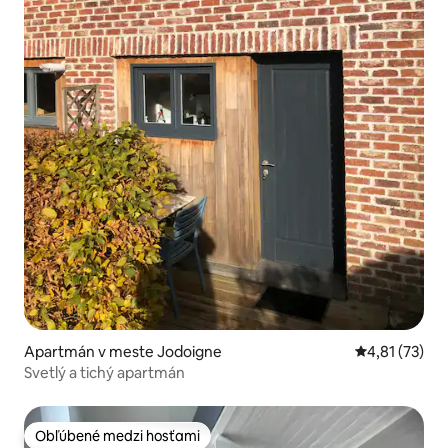
Apartmán v meste Jodoigne
Priemerné oh
4,81 (73)
Svetlý a tichý apartmán
Obľúbené medzi hosťami
Obľúbené medzi hosťami