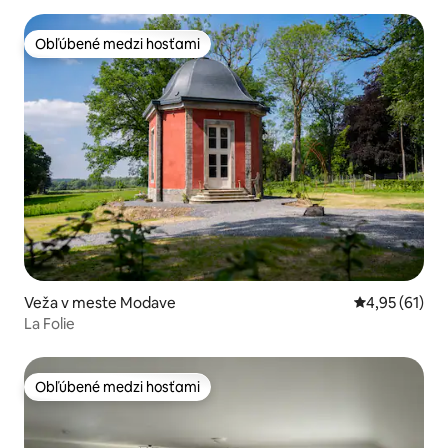
Obľúbené medzi hosťami
Obľúbené medzi hosťami
Veža v meste Modave
Priemerné oho
4,95 (61)
La Folie
Obľúbené medzi hosťami
Obľúbené medzi hosťami