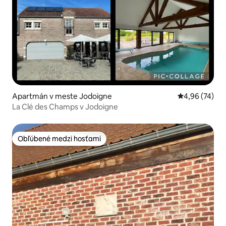
Apartmán v meste Jodoigne
Priemerné oho
4,96 (74)
La Clé des Champs v Jodoigne
Obľúbené medzi hosťami
Obľúbené medzi hosťami