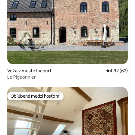
Veža v meste Incourt
Priemerné oho
4,92 (62)
Le Pigeonnier
Obľúbené medzi hosťami
Obľúbené medzi hosťami