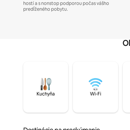
hostí a s nonstop podporou počas vášho
predĺženého pobytu.
O
Kuchyňa
Wi-Fi