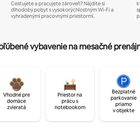
Cestujete a pracujete zároveň? Nájdite si
k
dlhodobý pobyt s vysokorýchlostným Wi-Fi a
s
vyhradenými pracovnými priestormi.
p
bľúbené vybavenie na mesačné prenáj
Bezplatné
Vhodné pre
Priestor na
parkovanie
domáce
prácu s
priamo
zvieratá
notebookom
v objekte