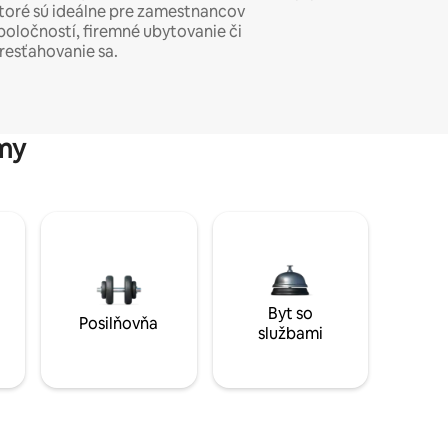
toré sú ideálne pre zamestnancov
poločností, firemné ubytovanie či
resťahovanie sa.
my
Byt so
Posilňovňa
službami