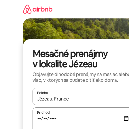
Preskočiť
na
obsah.
Mesačné prenájmy
v lokalite Jézeau
Objavujte dlhodobé prenájmy na mesiac aleb
viac, v ktorých sa budete cítiť ako doma.
Poloha
Keď budú výsledky k dispozícii, môžete si ich p
Príchod