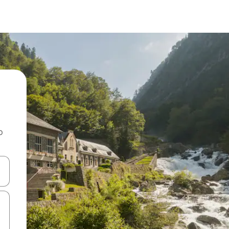
o
rechádzať pomocou klávesov so šípkami nahor a nadol alebo ich pres