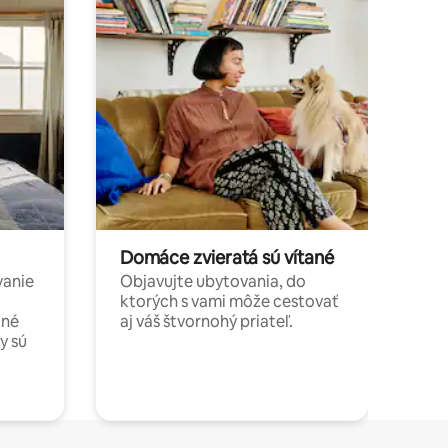
Domáce zvieratá sú vítané
vanie
Objavujte ubytovania, do
ktorých s vami môže cestovať
jné
aj váš štvornohý priateľ.
y sú