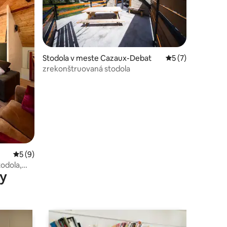
notení: 32
Stodola v meste Cazaux-Debat
Priemerné ohodno
5 (7)
zrekonštruovaná stodola
Priemerné ohodnotenie 5 z 5, počet hodnotení: 9
5 (9)
odola,
y