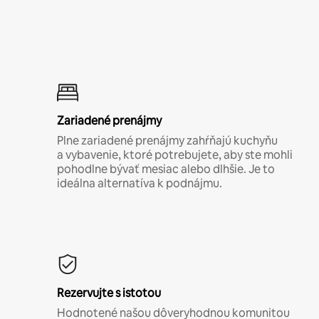
Zariadené prenájmy
Plne zariadené prenájmy zahŕňajú kuchyňu
a vybavenie, ktoré potrebujete, aby ste mohli
pohodlne bývať mesiac alebo dlhšie. Je to
ideálna alternatíva k podnájmu.
Rezervujte s istotou
Hodnotené našou dôveryhodnou komunitou