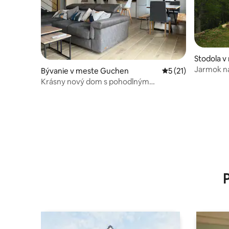
Stodola v
Jarmok n
Bývanie v meste Guchen
Priemerné ohodnote
5 (21)
Krásny nový dom s pohodlným
vybavením