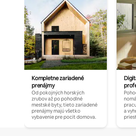
Kompletne zariadené
Digit
prenájmy
prof
Od pokojných horských
Pohod
zrubov až po pohodlné
nomá
mestské byty, tieto zariadené
pracu
prenájmy majú všetko
a vy
vybavenie pre pocit domova.
pries