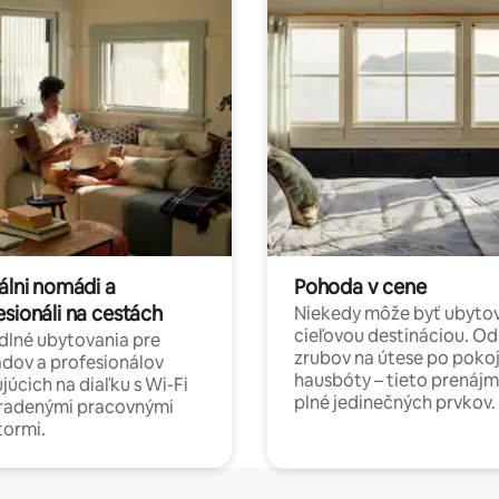
álni nomádi a
Pohoda v cene
esionáli na cestách
Niekedy môže byť ubyto
cieľovou destináciou. Od
lné ubytovania pre
zrubov na útese po poko
dov a profesionálov
hausbóty – tieto prenájm
júcich na diaľku s Wi-Fi
plné jedinečných prvkov.
hradenými pracovnými
tormi.