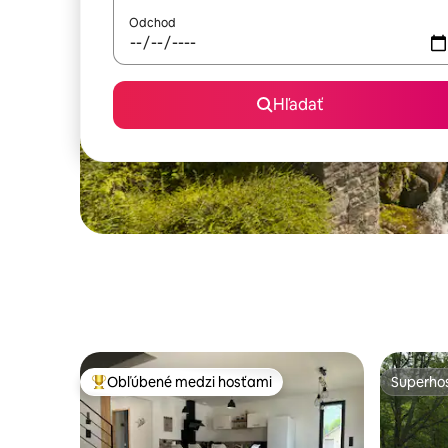
Odchod
Hľadať
Obľúbené medzi hosťami
Superhos
Najobľúbenejšie medzi hosťami
Superhos