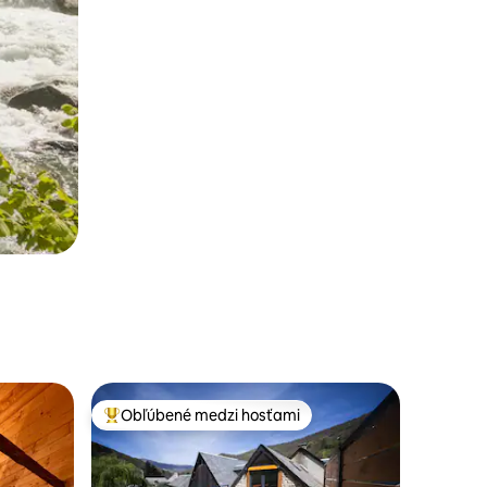
Obľúbené medzi hosťami
Najobľúbenejšie medzi hosťami