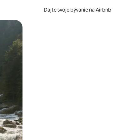
Dajte svoje bývanie na Airbnb
kúmať pomocou dotykových gest či potiahnutia prstom.