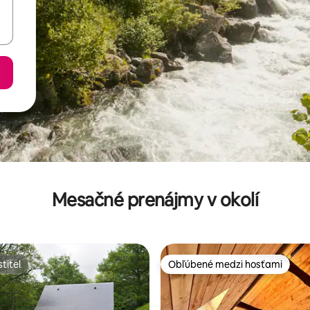
Mesačné prenájmy v okolí
titeľ
Obľúbené medzi hosťami
titeľ
Obľúbené medzi hosťami