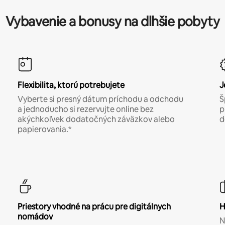
Vybavenie a bonusy na dlhšie pobyty
Flexibilita, ktorú potrebujete
J
Vyberte si presný dátum príchodu a odchodu
Š
a jednoducho si rezervujte online bez
p
akýchkoľvek dodatočných záväzkov alebo
d
papierovania.*
Priestory vhodné na prácu pre digitálnych
H
nomádov
N