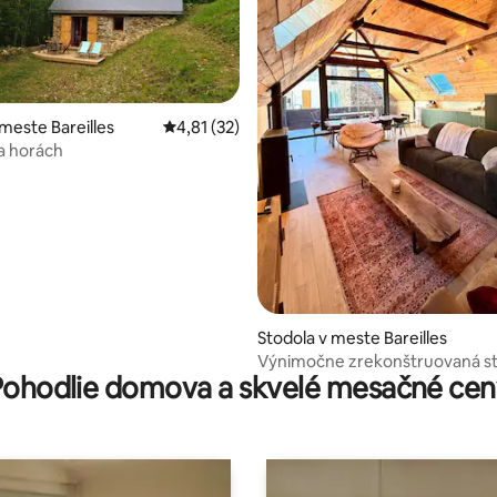
 meste Bareilles
Priemerné ohodnotenie 4,81 z 5, počet hod
4,81 (32)
a horách
nie 5 z 5, počet hodnotení: 21
Stodola v meste Bareilles
Výnimočne zrekonštruovaná st
Pohodlie domova a skvelé mesačné cen
Haute-Pyrénées (65)