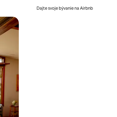
Dajte svoje bývanie na Airbnb
kúmať pomocou dotykových gest či potiahnutia prstom.