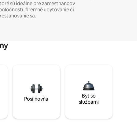
toré sú ideálne pre zamestnancov
poločností, firemné ubytovanie či
resťahovanie sa.
my
Byt so
Posilňovňa
službami