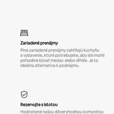
Zariadené prenájmy
Plne zariadené prenájmy zahŕňajú kuchyňu
a vybavenie, ktoré potrebujete, aby ste mohli
pohodlne bývať mesiac alebo dlhšie. Je to
ideálna alternatíva k podnájmu.
Rezervujte s istotou
Hodnotené našou dôveryhodnou komunitou