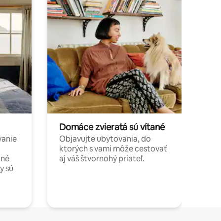
Domáce zvieratá sú vítané
vanie
Objavujte ubytovania, do
ktorých s vami môže cestovať
jné
aj váš štvornohý priateľ.
y sú