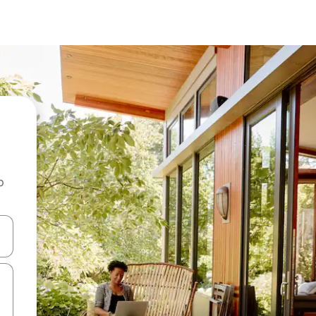
o
rechádzať pomocou klávesov so šípkami nahor a nadol alebo ich pres