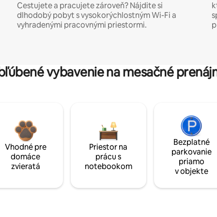
Cestujete a pracujete zároveň? Nájdite si
k
dlhodobý pobyt s vysokorýchlostným Wi-Fi a
s
vyhradenými pracovnými priestormi.
p
bľúbené vybavenie na mesačné prenáj
Bezplatné
Vhodné pre
Priestor na
parkovanie
domáce
prácu s
priamo
zvieratá
notebookom
v objekte