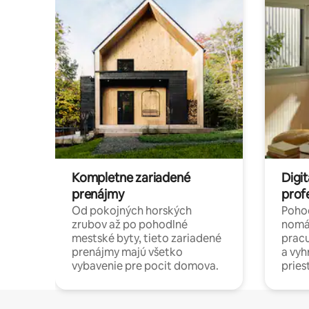
Kompletne zariadené
Digit
prenájmy
prof
Od pokojných horských
Pohod
zrubov až po pohodlné
nomá
mestské byty, tieto zariadené
pracu
prenájmy majú všetko
a vy
vybavenie pre pocit domova.
pries