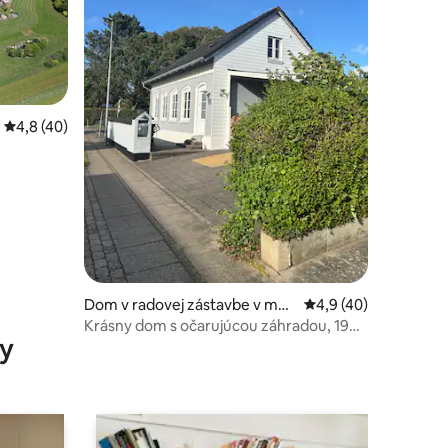
Priemerné ohodnotenie 4,8 z 5, počet hodnotení: 40
4,8 (40)
otení: 38
Dom v radovej zástavbe v mes
Priemerné ohodnoten
4,9 (40)
te Brønderslev
Krásny dom s očarujúcou záhradou, 19
y
km od pláže.