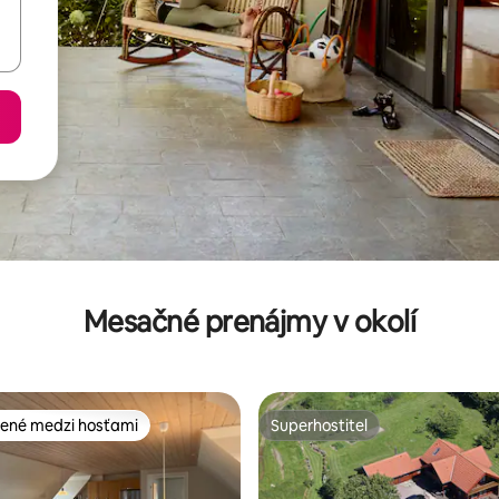
Mesačné prenájmy v okolí
ené medzi hosťami
Superhostiteľ
enejšie medzi hosťami
Superhostiteľ