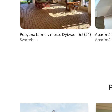
Pobyt na farme v meste Dybvad
Priemerné ohodnote
5 (24)
Apartmán
d
Svarrehus
Apartmán 