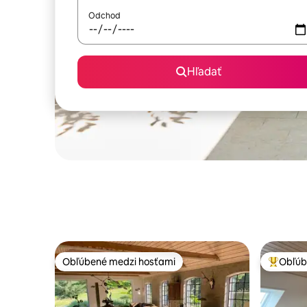
Odchod
Hľadať
Obľúbené medzi hosťami
Obľúb
Obľúbené medzi hosťami
Najobľúb