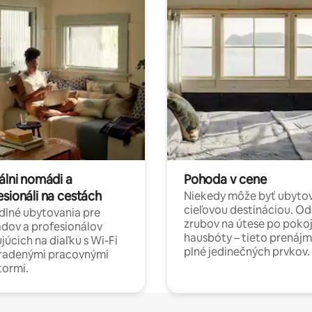
álni nomádi a
Pohoda v cene
esionáli na cestách
Niekedy môže byť ubyto
cieľovou destináciou. Od
lné ubytovania pre
zrubov na útese po poko
dov a profesionálov
hausbóty – tieto prenájm
júcich na diaľku s Wi-Fi
plné jedinečných prvkov.
hradenými pracovnými
tormi.