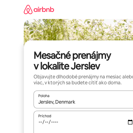
Preskočiť
na
obsah.
Mesačné prenájmy
v lokalite Jerslev
Objavujte dlhodobé prenájmy na mesiac aleb
viac, v ktorých sa budete cítiť ako doma.
Poloha
Keď budú výsledky k dispozícii, môžete si ich p
Príchod