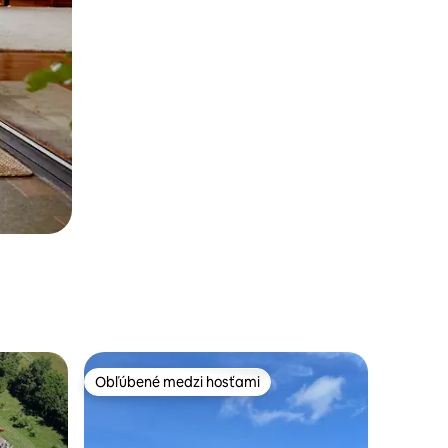
Obľúbené medzi hosťami
Obľúbené medzi hosťami