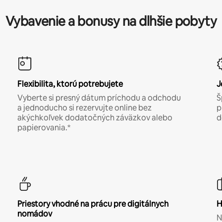
Vybavenie a bonusy na dlhšie pobyty
Flexibilita, ktorú potrebujete
J
Vyberte si presný dátum príchodu a odchodu
Š
a jednoducho si rezervujte online bez
p
akýchkoľvek dodatočných záväzkov alebo
d
papierovania.*
Priestory vhodné na prácu pre digitálnych
H
nomádov
N