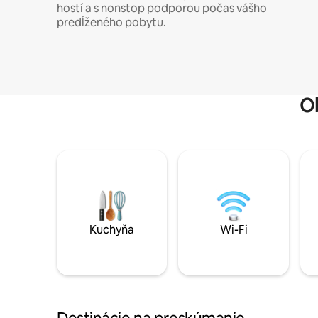
hostí a s nonstop podporou počas vášho
predĺženého pobytu.
O
Kuchyňa
Wi-Fi