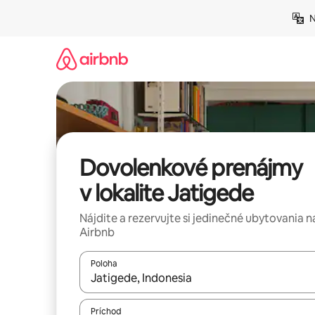
Preskočiť
N
na
obsah.
Dovolenkové prenájmy
v lokalite Jatigede
Nájdite a rezervujte si jedinečné ubytovania n
Airbnb
Poloha
Keď budú výsledky k dispozícii, môžete si ich p
Príchod