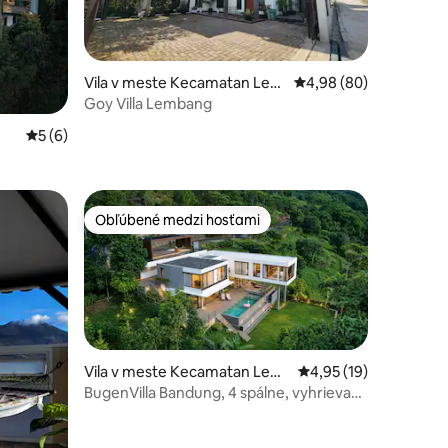
dnotení: 5
Vila v meste Kecamatan Lem
Priemerné ohodnotenie
4,98 (80)
bang
Goy Villa Lembang
Priemerné ohodnotenie 5 z 5, počet hodnotení: 6
5 (6)
Obľúbené medzi hosťami
Obľúbené medzi hosťami
Vila v meste Kecamatan Lem
Priemerné ohodnoteni
4,95 (19)
bang
BugenVilla Bandung, 4 spálne, vyhrievaný
bazén