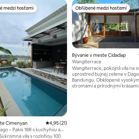
é medzi hosťami
Obľúbené medzi hosťami
é medzi hosťami
Obľúbené medzi hosťami
Bývanie v meste Cidadap
Wangiterrace
nie 5 z 5, počet hodnotení: 20
Wangiterrace, pokojná vila na 
uprostred bujnej zelene v Dago
Bandungu. Obklopené vysokým
stromami a prírodnými krásam
hmlisté rána, čerstvý horský v
chladné podnebie. Či už si užívate
pokojné ráno na terase, alebo 
neďaleké kaviarne a prírodné c
WangiTerrace je navrhnutá na r
spojenie s prírodou. Naša vila je
ste Cimenyan
Priemerné ohodnotenie 4,95 z 5, počet hod
4,95 (21)
pre rodiny, páry alebo malé sku
Dago – Pakis 1BR s kuchyňou a
kombinuje pohodlie a pokoj v je
 Súkromná vila s rozlohou 100
najmalebnejších štvrtí Bandung