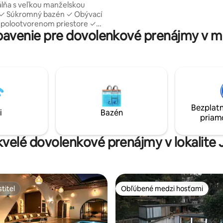
 ✓ Súkromný bazén ✓ Obývací
v polootvorenom priestore ✓
avenie pre dovolenkové prenájmy v m
vená kuchyňa ✓ Inteligentná
so službou Netflix ✓ Rýchle Wi-
 parkovanie Pakis, ideálne
e páry a pokojný pobyt, ponúka
opickú atmosféru s úplným
– ideálne na spomalenie, relax
omnom bazéne a vychutnávanie
ujúceho vzduchu Daga, len pár
Bezplatn
kaviarní a obľúbených atrakcií.
i
Bazén
priam
skvelé dovolenkové prenájmy v lokalite 
titeľ
Obľúbené medzi hosťami
titeľ
Obľúbené medzi hosťami