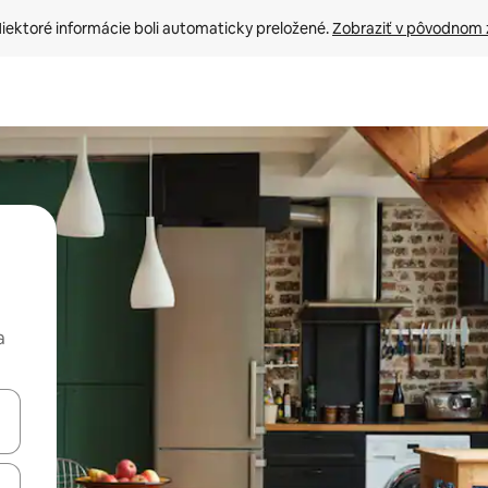
iektoré informácie boli automaticky preložené. 
Zobraziť v pôvodnom 
a
rechádzať pomocou klávesov so šípkami nahor a nadol alebo ich pres