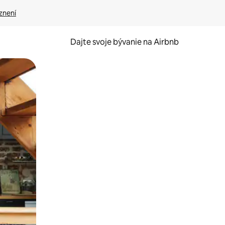
znení
Dajte svoje bývanie na Airbnb
kúmať pomocou dotykových gest či potiahnutia prstom.