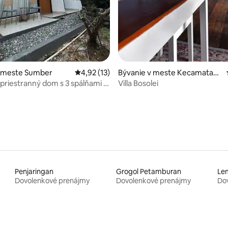
v meste Sumber
Priemerné ohodnotenie 4,92 z 5, počet hod
4,92 (13)
Bývanie v meste Kecamatan
Tarogong Kaler
priestranný dom s 3 spálňami v
Villa Bosolei
Penjaringan
Grogol Petamburan
Le
Dovolenkové prenájmy
Dovolenkové prenájmy
Do