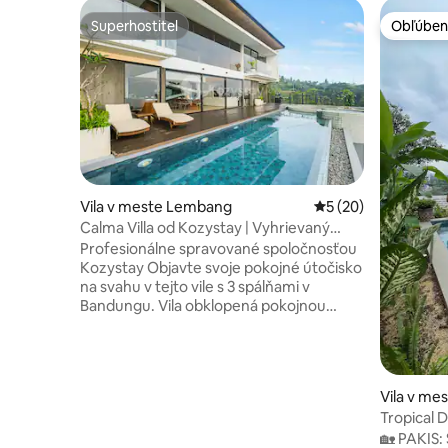
Superhostiteľ
Obľúben
Superhostiteľ
Obľúben
Vila v meste Lembang
Priemerné ohodnote
5 (20)
Calma Villa od Kozystay | Vyhrievaný
bazén | Bandung
Profesionálne spravované spoločnosťou
Kozystay Objavte svoje pokojné útočisko
na svahu v tejto vile s 3 spálňami v
Bandungu. Vila obklopená pokojnou
prírodou spája moderné pohodlie s
rustikálnym šarmom – ideálna na pokojný
únik z mesta. Užite si pokojné rána,
chladný horský vzduch a chvíle čistej
Vila v me
relaxácie. DOSTUPNÉ PRE HOSTÍ: +
Tropical 
Digitálny príchod + Profesionálne
bazénom
🏡 PAKIS:
vyčistené + Vybavenie hotelovej triedy a