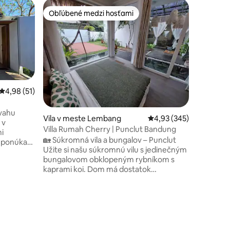
Bývanie 
Obľúbené medzi hosťami
Obľúben
Obľúbené medzi hosťami
Obľúben
Bandung
Tamanari
Vychutna
minimali
záhradné
prístup d
pokojnej a
mesta. Le
a kaviarn
Priemerné ohodnotenie 4,98 z 5, počet hodnotení: 51
4,98 (51)
jl.nanas
kompletné
svahu
Vila v meste Lembang
Priemerné ohodnotenie 
4,93 (345)
kúpeľňou
 v
ktorá vá
Villa Rumah Cherry | Punclut Bandung
i
pohodlie
🏡 Súkromná vila a bungalov – Punclut
i ponúka
Užite si našu súkromnú vilu s jedinečným
zduch a
bungalovom obklopeným rybníkom s
kaprami koi. Dom má dostatok
objavujete
prirodzeného svetla, pokojnú atmosféru
hodníčky,
a je obklopený bezpečným plotom. 📍
elaxáciu a
Poloha Oproti turistickej oblasti Punclut,
 ideálna
notení: 21
v blízkosti pekárne Dago, stodoly Boda,
piny a
kopcov Sarae, Sudut Pandang a
dnej z
mnohých ďalších. Vhodné 🐾 pre domáce
u.