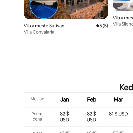
Vila v mes
Villa Sil
Vila v meste Sutivan
Priemerné ohodnot
5 (5)
výhľadom
Villa Convalaria
Kedy
Mesiac
Jan
Feb
Mar
82 $
82 $
81 $ USD
Priem.
cena
USD
USD