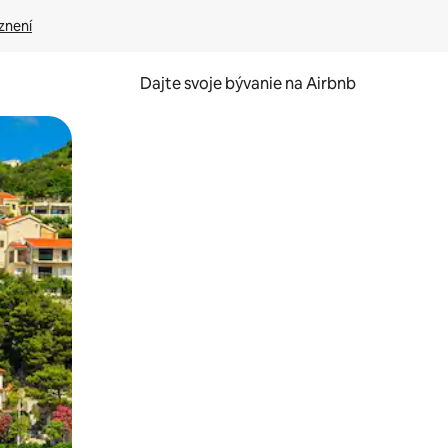
znení
Dajte svoje bývanie na Airbnb
kúmať pomocou dotykových gest či potiahnutia prstom.