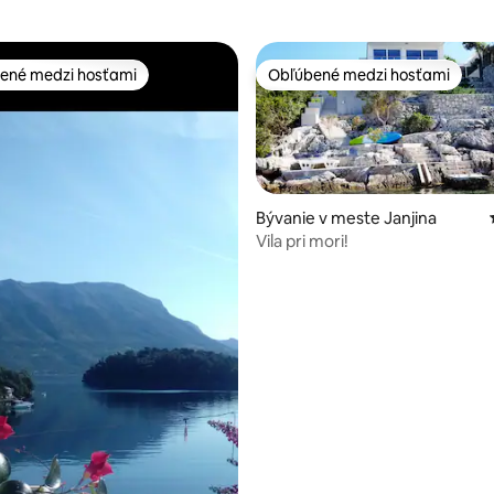
ené medzi hosťami
Obľúbené medzi hosťami
enejšie medzi hosťami
Obľúbené medzi hosťami
Bývanie v meste Janjina
Vila pri mori!
 4,96 z 5, počet hodnotení: 74