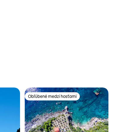
notení: 47
Obľúbené medzi hosťami
Obľúbené medzi hosťami