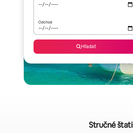
Odchod
Hľadať
Stručné štat