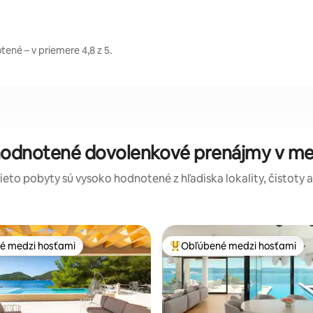
ené – v priemere 4,8 z 5.
 hodnotené dovolenkové prenájmy v mes
tieto pobyty sú vysoko hodnotené z hľadiska lokality, čistoty 
é medzi hosťami
Obľúbené medzi hosťami
é medzi hosťami
Najobľúbenejšie medzi hosťami