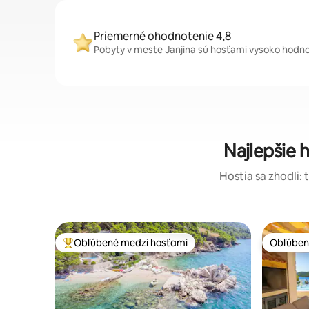
Priemerné ohodnotenie 4,8
Pobyty v meste Janjina sú hosťami vysoko hodnot
Najlepšie
Hostia sa zhodli: 
Obľúbené medzi hosťami
Obľúben
Najobľúbenejšie medzi hosťami
Obľúben