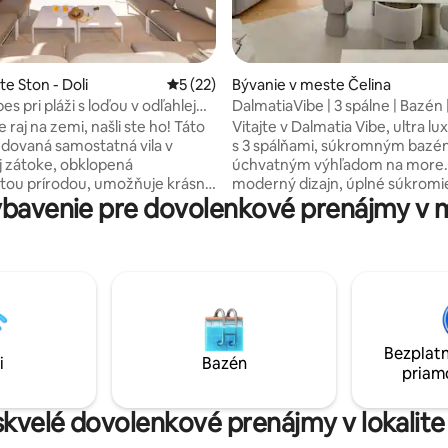
nie 5 z 5, počet hodnotení: 62
te Ston - Doli
Priemerné ohodnotenie 5 z 5, počet hod
5 (22)
Bývanie v meste Čelina
pes pri pláži s loďou v odľahlej
DalmatiaVibe | 3 spálne | Bazén 
 raj na zemi, našli ste ho! Táto
Vitajte v Dalmatia Vibe, ultra lux
ovaná samostatná vila v
s 3 spálňami, súkromným bazé
 zátoke, obklopená
úchvatným výhľadom na more. Užite s
tou prírodou, umožňuje krásnu
moderný dizajn, úplné súkromi
bavenie pre dovolenkové prenájmy v m
. S vlastným bazénom a
pohodlie s otvoreným obytný
nou vírivkou, priamo nad
priestorom, plne vybavenou k
 plážou v úplnom súkromí.
klimatizáciou, rýchlym pripojen
nezabudnuteľné chvíle v tomto
terasou ideálnou na sledovani
om ubytovacom zariadení so
slnka. Je to ideálny únik pre rodiny, páry
m basketbalovým ihriskom,
alebo priateľov len pár minút od
na bocce, stolom na stolný
reštaurácií. Uvoľnite sa, načerpajte nové
jakom, trampolínou, malou
sily a nechajte sa unášať krásou
Bezplatn
la vás očarí fantastickou
Jadranského mora.
i
Bazén
priam
ou a úplným tichom
skvelé dovolenkové prenájmy v lokalite