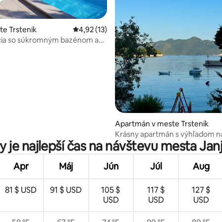
te Trstenik
Priemerné ohodnotenie 4,92 z 5, počet hod
4,92 (13)
encia so súkromným bazénom a
enie 5 z 5, počet hodnotení: 5
 na more
Apartmán v meste Trstenik
Krásny apartmán s výhľadom n
 je najlepší čas na návštevu mesta Jan
Apr
Máj
Jún
Júl
Aug
81 $ USD
91 $ USD
105 $
117 $
127 $
USD
USD
USD