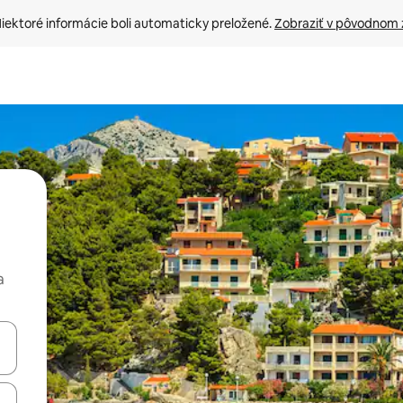
iektoré informácie boli automaticky preložené. 
Zobraziť v pôvodnom 
a
rechádzať pomocou klávesov so šípkami nahor a nadol alebo ich pres