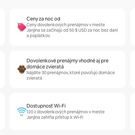
Ceny za noc od
Ceny dovolenkových prenájmov v meste
Janjina sa začínajú od 50 $ USD za noc bez daní
a poplatkov.
Dovolenkové prenájmy vhodné aj pre
domáce zvieratá
Nájdite 30 prenájmov, ktoré povoľujú domáce
zvieratá
Dostupnosť Wi-Fi
120 z dovolenkových prenájmov v meste
Janjina zahŕňa prístup k Wi-Fi