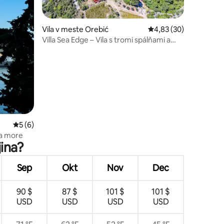
Vila v meste Orebić
Priemerné ohodnotenie
4,83 (30)
notení: 13
Villa Sea Edge – Vila s tromi spálňami a
výhľadom na more
Priemerné ohodnotenie 5 z 5, počet hodnotení: 6
5 (6)
a more
jina?
Sep
Okt
Nov
Dec
90 $
87 $
101 $
101 $
USD
USD
USD
USD