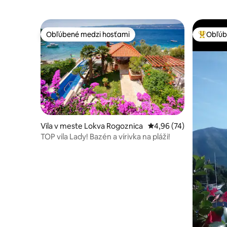
Obľúbené medzi hosťami
Obľúb
Obľúbené medzi hosťami
Najobľúb
Vila v meste Lokva Rogoznica
Priemerné ohodnotenie
4,96 (74)
TOP vila Lady! Bazén a vírivka na pláži!