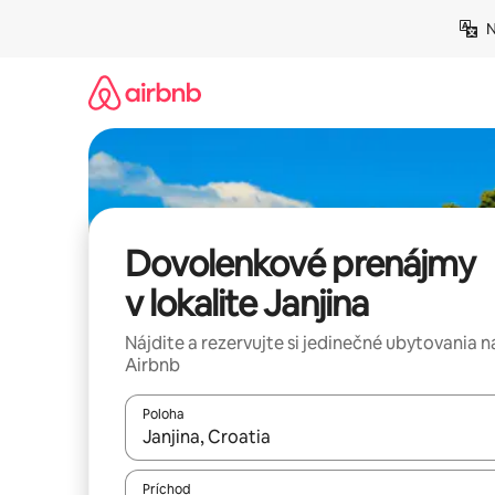
Preskočiť
N
na
obsah.
Dovolenkové prenájmy
v lokalite Janjina
Nájdite a rezervujte si jedinečné ubytovania n
Airbnb
Poloha
Keď budú výsledky k dispozícii, môžete si ich p
Príchod