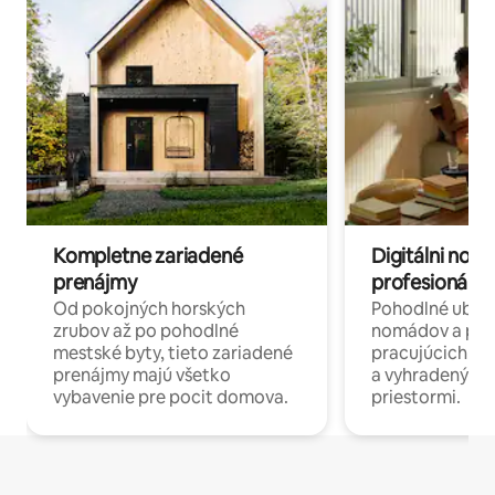
Kompletne zariadené
Digitálni nomá
prenájmy
profesionáli 
Od pokojných horských
Pohodlné ubyto
zrubov až po pohodlné
nomádov a pro
mestské byty, tieto zariadené
pracujúcich na 
prenájmy majú všetko
a vyhradenými
vybavenie pre pocit domova.
priestormi.