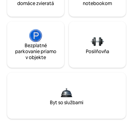
domáce zvieratá
notebookom
Bezplatné
parkovanie priamo
Posilňovňa
v objekte
Byt so službami