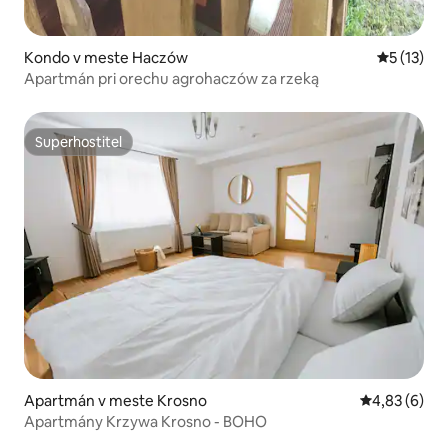
Kondo v meste Haczów
Priemerné
5 (13)
Apartmán pri orechu agrohaczów za rzeką
Superhostiteľ
Superhostiteľ
Apartmán v meste Krosno
Priemerné oh
4,83 (6)
Apartmány Krzywa Krosno - BOHO