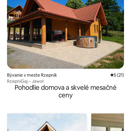
Bývanie v meste Rzepnik
Priemerné
5 (21)
RzepniGaj – Jawor
Pohodlie domova a skvelé mesačné
ceny