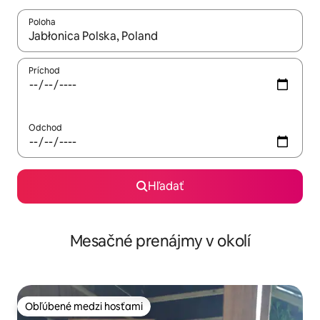
Poloha
Keď budú výsledky k dispozícii, môžete si ich prechádzať pom
Príchod
Odchod
Hľadať
Mesačné prenájmy v okolí
Obľúbené medzi hosťami
Obľúbené medzi hosťami