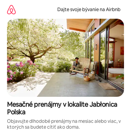
Preskočiť
na
Dajte svoje bývanie na Airbnb
obsah.
Mesačné prenájmy v lokalite Jabłonica
Polska
Objavujte dlhodobé prenájmy na mesiac alebo viac, v
ktorých sa budete cítiť ako doma.