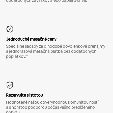
dodatočných záväzkov alebo papierovania.*
Jednoduché mesačné ceny
Špeciálne sadzby za dlhodobé dovolenkové prenájmy
a jednorazová mesačná platba bez dodatočných
poplatkov.*
Rezervujte s istotou
Hodnotené našou dôveryhodnou komunitou hostí
a s nonstop podporou počas vášho predĺženého
pobytu.