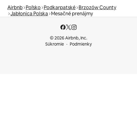
Airbnb
Poľsko
Podkarpatské
Brzozów County
Jabłonica Polska
Mesačné prenájmy
© 2026 Airbnb, Inc.
Súkromie
Podmienky