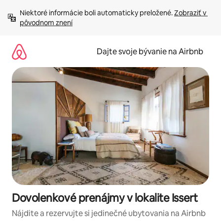
Preskočiť
Niektoré informácie boli automaticky preložené. 
Zobraziť v 
na
pôvodnom znení
obsah.
Dajte svoje bývanie na Airbnb
Dovolenkové prenájmy v lokalite Issert
Nájdite a rezervujte si jedinečné ubytovania na Airbnb