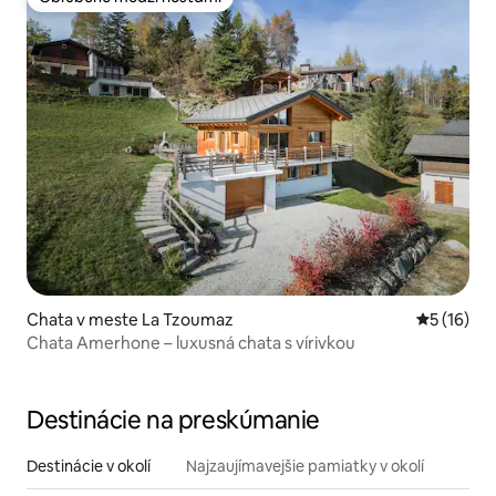
Obľúbené medzi hosťami
Chata v meste La Tzoumaz
Priemerné 
5 (16)
Chata Amerhone – luxusná chata s vírivkou
Destinácie na preskúmanie
Destinácie v okolí
Najzaujímavejšie pamiatky v okolí