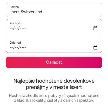
Poloha
Keď budú výsledky k dispozícii, môžete si ich prechádzať pom
Príchod
Odchod
Hľadať
Najlepšie hodnotené dovolenkové
prenájmy v meste Issert
Hostia sa zhodli: tieto pobyty sú vysoko hodnotené
z hľadiska lokality, čistoty a ďalších aspektov.