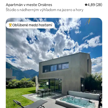
Apartmán v meste Orsières
Priemerné oho
4,89 (28)
Štúdio s nádherným výhľadom na jazero a hory
Obľúbené medzi hosťami
Najobľúbenejšie medzi hosťami