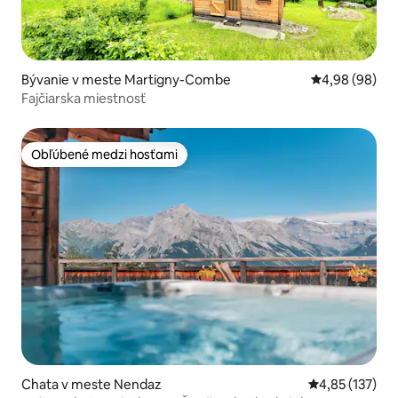
Bývanie v meste Martigny-Combe
Priemerné oho
4,98 (98)
Fajčiarska miestnosť
Obľúbené medzi hosťami
Obľúbené medzi hosťami
Chata v meste Nendaz
Priemerné ohod
4,85 (137)