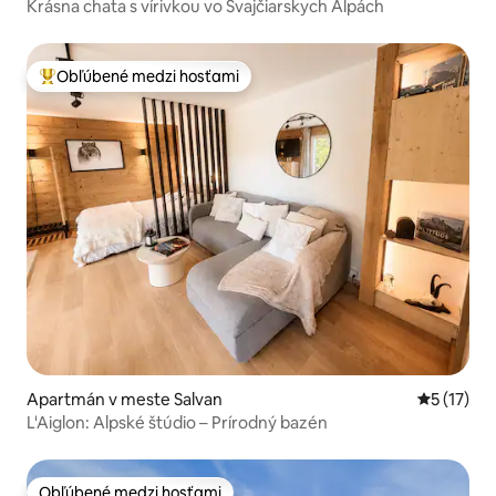
Krásna chata s vírivkou vo Švajčiarskych Alpách
Obľúbené medzi hosťami
Najobľúbenejšie medzi hosťami
Apartmán v meste Salvan
Priemerné
5 (17)
L'Aiglon: Alpské štúdio – Prírodný bazén
Obľúbené medzi hosťami