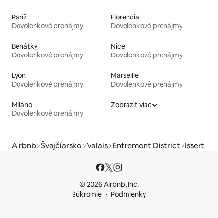
Paríž
Florencia
Dovolenkové prenájmy
Dovolenkové prenájmy
Benátky
Nice
Dovolenkové prenájmy
Dovolenkové prenájmy
Lyon
Marseille
Dovolenkové prenájmy
Dovolenkové prenájmy
Miláno
Zobraziť viac
Dovolenkové prenájmy
Airbnb
Švajčiarsko
Valais
Entremont District
Issert
© 2026 Airbnb, Inc.
Súkromie
Podmienky