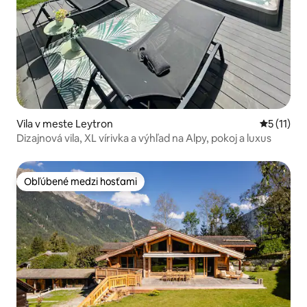
Vila v meste Leytron
Priemerné
5 (11)
Dizajnová vila, XL vírivka a výhľad na Alpy, pokoj a luxus
Obľúbené medzi hosťami
Obľúbené medzi hosťami