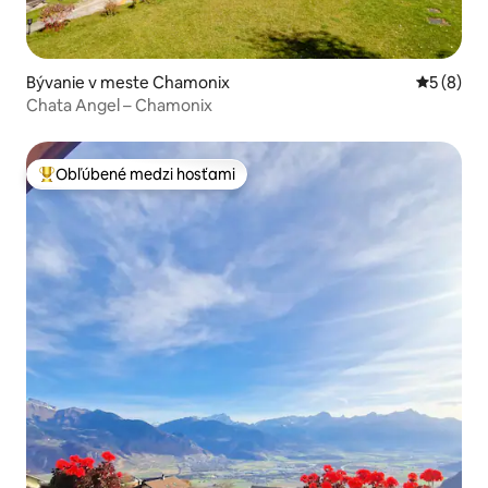
Bývanie v meste Chamonix
Priemerné
5 (8)
Chata Angel – Chamonix
Obľúbené medzi hosťami
Najobľúbenejšie medzi hosťami