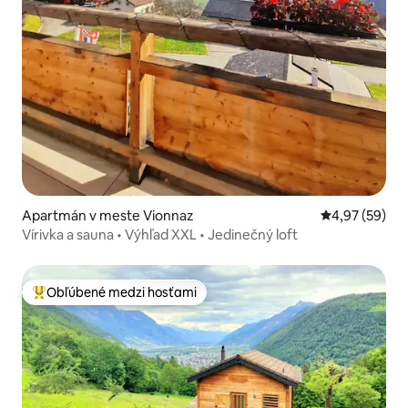
Apartmán v meste Vionnaz
Priemerné oho
4,97 (59)
Vírivka a sauna • Výhľad XXL • Jedinečný loft
Obľúbené medzi hosťami
Najobľúbenejšie medzi hosťami