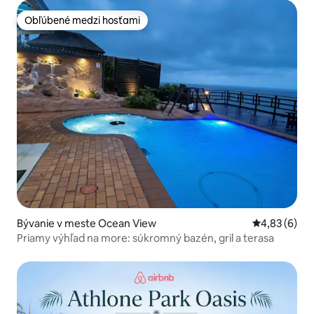
Obľúbené medzi hosťami
Obľúbené medzi hosťami
Bývanie v meste Ocean View
Priemerné oh
4,83 (6)
Priamy výhľad na more: súkromný bazén, gril a terasa