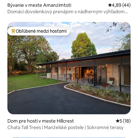
Bývanie v meste Amanzimtoti
Priemerné oho
4,89 (44)
Domáci dovolenkový prenájom s nádherným výhľadom
na oceán
Obľúbené medzi hosťami
Najobľúbenejšie medzi hosťami
Dom pre hostí v meste Hillcrest
Priemerné 
5 (18)
Chata Tall Trees | Manželské postele | Súkromné terasy