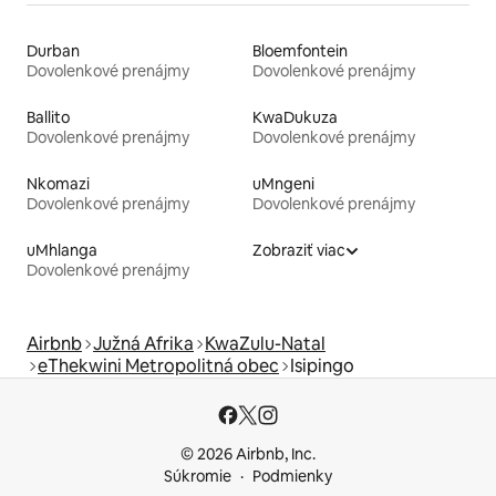
Durban
Bloemfontein
Dovolenkové prenájmy
Dovolenkové prenájmy
Ballito
KwaDukuza
Dovolenkové prenájmy
Dovolenkové prenájmy
Nkomazi
uMngeni
Dovolenkové prenájmy
Dovolenkové prenájmy
uMhlanga
Zobraziť viac
Dovolenkové prenájmy
Airbnb
Južná Afrika
KwaZulu-Natal
eThekwini Metropolitná obec
Isipingo
© 2026 Airbnb, Inc.
Súkromie
Podmienky