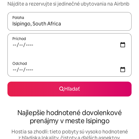
Nájdite a rezervujte si jedinečné ubytovania na Airbnb
Poloha
Keď budú výsledky k dispozícii, môžete si ich prechádzať pom
Príchod
Odchod
Hľadať
Najlepšie hodnotené dovolenkové
prenájmy v meste Isipingo
Hostia sa zhodli: tieto pobyty sú vysoko hodnotené
z hľadiska lokality, čistoty a ďalších aspektov.