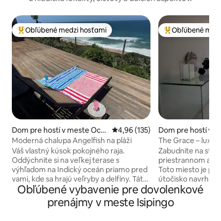
Obľúbené medzi hosťami
Obľúbené medz
Najobľúbenejšie medzi hosťami
Najobľúbenejšie 
Dom pre hostí v meste Oce
Priemerné ohodnotenie 4,96 z 5
4,96 (135)
Dom pre hostí v m
an View
eva park
Moderná chalupa Angelfish na pláži
The Grace – luxu
Váš vlastný kúsok pokojného raja.
Zabudnite na staro
Oddýchnite si na veľkej terase s
priestrannom a po
výhľadom na Indický oceán priamo pred
Toto miesto je pok
vami, kde sa hrajú veľryby a delfíny. Táto
útočisko navrhnut
Obľúbené vybavenie pre dovolenkové
klimatizovaná chata s 1 spálňou sa môže
priestor a ľahkosť.
pochváliť súkromným výhľadom na
premyslene zaria
prenájmy v meste Isipingo
oceán a krátkou 80 m dlhou cestou na
pokojnú atmosféru
pláž. Salónik s 50-palcovou plochou
odpočinok po dlho