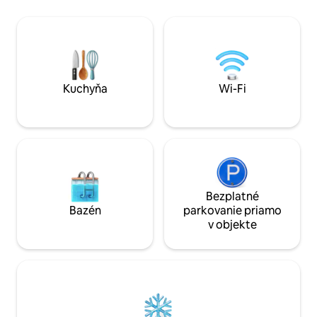
obrazovkou a plne vybavenou DSTV,
sústredenú prácu 
plne vybavená kuchyňa s
svojmu pokojnému 
chladničkou/mrazničkou. Bezplatné
priestor obzvlášť
používanie vysokorýchlostného Wi-Fi
obchodných cestuj
pripojenia Fibre. Zálohovanie
pohodlný a bezpro
invertorovej elektriny Prístup autom s
pracujete na diaľk
bezpečným súkromným parkoviskom v
zúčastňujete stret
Kuchyňa
Wi-Fi
dobrej oblasti pozdĺž Marine Drive.
potrebné nájdete 
Bezplatné
Bazén
parkovanie priamo
v objekte