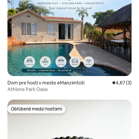
Dom pre hostí v meste eManzimtoti
Priemerné oh
4,67 (3)
Athlone Park Oasis
Obľúbené medzi hosťami
Obľúbené medzi hosťami