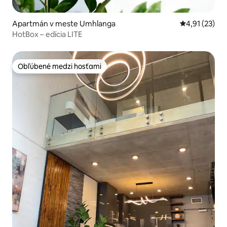
Apartmán v meste Umhlanga
Priemerné oh
4,91 (23)
HotBox – edícia LITE
Obľúbené medzi hosťami
Obľúbené medzi hosťami