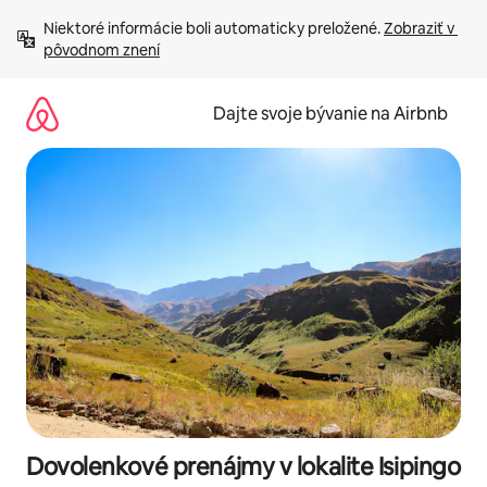
Preskočiť
Niektoré informácie boli automaticky preložené. 
Zobraziť v 
na
pôvodnom znení
obsah.
Dajte svoje bývanie na Airbnb
Dovolenkové prenájmy v lokalite Isipingo