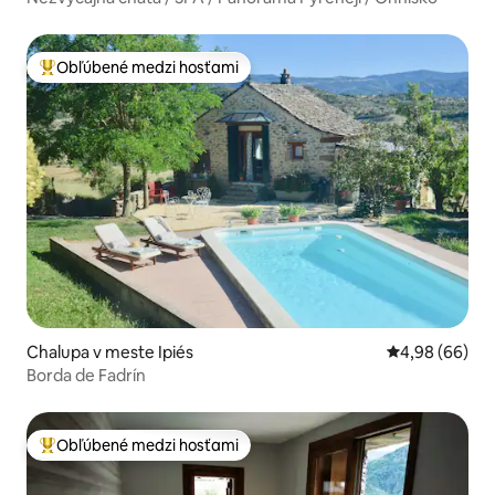
Obľúbené medzi hosťami
Najobľúbenejšie medzi hosťami
Chalupa v meste Ipiés
Priemerné oho
4,98 (66)
Borda de Fadrín
Obľúbené medzi hosťami
Najobľúbenejšie medzi hosťami