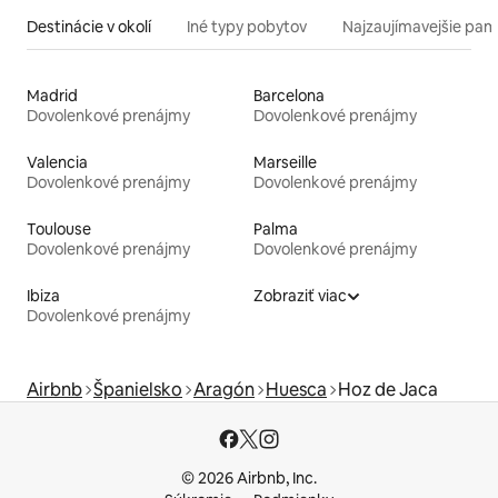
Destinácie v okolí
Iné typy pobytov
Najzaujímavejšie pami
Madrid
Barcelona
Dovolenkové prenájmy
Dovolenkové prenájmy
Valencia
Marseille
Dovolenkové prenájmy
Dovolenkové prenájmy
Toulouse
Palma
Dovolenkové prenájmy
Dovolenkové prenájmy
Ibiza
Zobraziť viac
Dovolenkové prenájmy
Airbnb
Španielsko
Aragón
Huesca
Hoz de Jaca
© 2026 Airbnb, Inc.