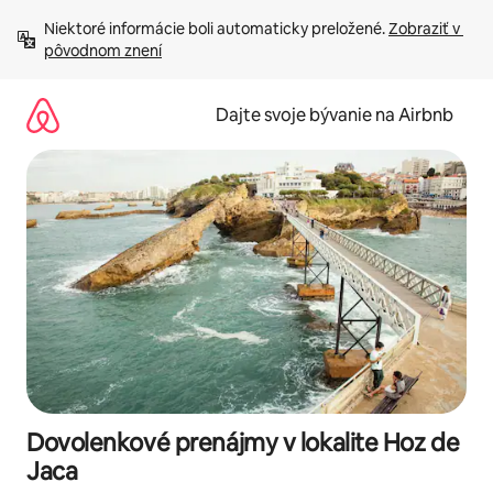
Preskočiť
Niektoré informácie boli automaticky preložené. 
Zobraziť v 
na
pôvodnom znení
obsah.
Dajte svoje bývanie na Airbnb
Dovolenkové prenájmy v lokalite Hoz de
Jaca