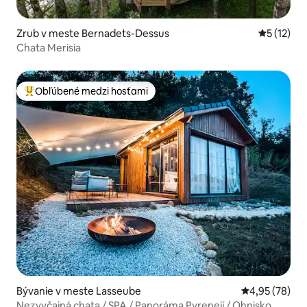
Zrub v meste Bernadets-Dessus
Priemerné
5 (12)
Chata Merisia
Obľúbené medzi hosťami
Najobľúbenejšie medzi hosťami
Bývanie v meste Lasseube
Priemerné oho
4,95 (78)
Nezvyčajná chata / SPA / Panoráma Pyrenejí / Ohnisko