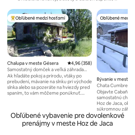
Obľúbené medzi hosťami
Obľúbené medzi 
Najobľúbenejšie medzi hosťami
Obľúbené medzi 
Chalupa v meste Gésera
Priemerné ohodnotenie 4,96 z 5
4,96 (358)
Samostatný domček a veľká záhrada
(Casa Gautama)
Ak hľadáte pokoj a prírodu, vtáky po
Bývanie v meste H
prebudení, mávanie na slnku pri východe
Chata Cumbre v H
slnka alebo sa pozeráte na hviezdy pred
Objavte Cabaña C
spaním, to vám môžeme ponúknuť.
samostatnú chatu 
Naše prostredie je pokojné miesto,
Hoz de Jaca, obkl
ideálne na oddych, čítanie, meditáciu,
súkromnou záhrado
turistiku, turistiku, turistiku,
Obľúbené vybavenie pre dovolenkové
odkiaľ môžete ob
„odpojenie“... Nachádzame sa pri bráne
výhľad na aragónske Py
Pyrenejí: 1 hod. od Ordesy alebo S. Juan
prenájmy v meste Hoz de Jaca
navrhnutý tak, aby
de la Peña; 40 min. od Jaca alebo
oddýchnuť a znovu
Biescas-Panticosa v Valle de Tena; v