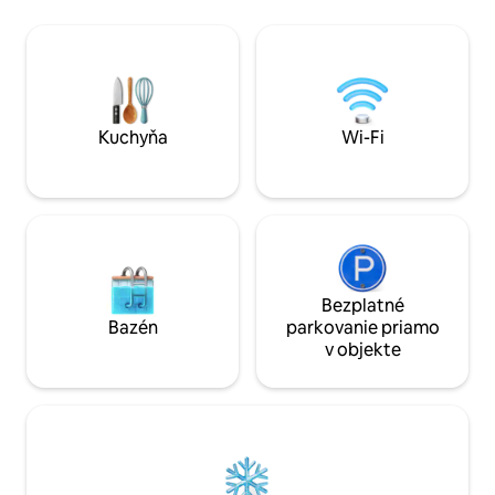
plne vybavenú spá
blízkosti Nocito a Parque de Sierra de
posteľou a dve prí
Guara. REG: CR-Hu-1463
kúpeľňu a obývaci
integrovanou kuch
doma a obklopení 
Kuchyňa
Wi-Fi
Bezplatné
Bazén
parkovanie priamo
v objekte