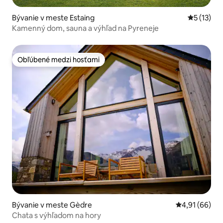
Bývanie v meste Estaing
Priemerné
5 (13)
Kamenný dom, sauna a výhľad na Pyreneje
Obľúbené medzi hosťami
Obľúbené medzi hosťami
Bývanie v meste Gèdre
Priemerné oho
4,91 (66)
Chata s výhľadom na hory