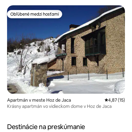
Obľúbené medzi hosťami
Obľúbené medzi hosťami
Apartmán v meste Hoz de Jaca
Priemerné oh
4,87 (15)
Krásny apartmán vo vidieckom dome v Hoz de Jaca
Destinácie na preskúmanie