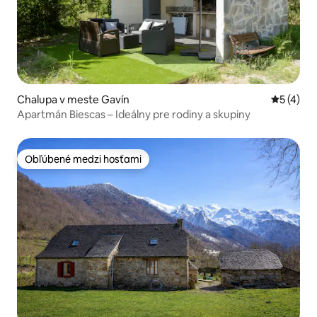
Chalupa v meste Gavín
Priemerné
5 (4)
Apartmán Biescas – Ideálny pre rodiny a skupiny
Obľúbené medzi hosťami
Obľúbené medzi hosťami