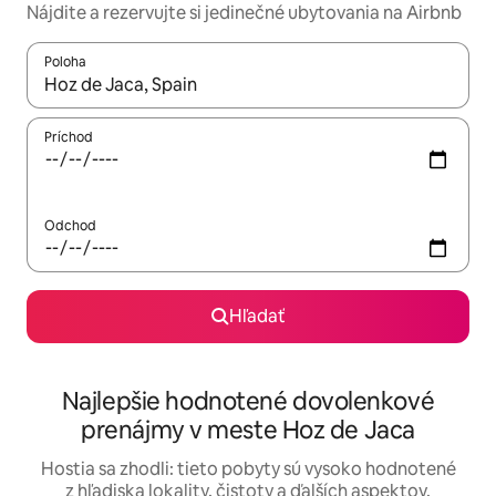
Nájdite a rezervujte si jedinečné ubytovania na Airbnb
Poloha
Keď budú výsledky k dispozícii, môžete si ich prechádzať pom
Príchod
Odchod
Hľadať
Najlepšie hodnotené dovolenkové
prenájmy v meste Hoz de Jaca
Hostia sa zhodli: tieto pobyty sú vysoko hodnotené
z hľadiska lokality, čistoty a ďalších aspektov.