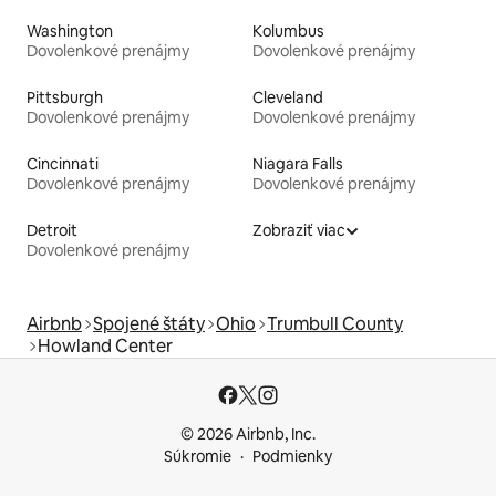
Washington
Kolumbus
Dovolenkové prenájmy
Dovolenkové prenájmy
Pittsburgh
Cleveland
Dovolenkové prenájmy
Dovolenkové prenájmy
Cincinnati
Niagara Falls
Dovolenkové prenájmy
Dovolenkové prenájmy
Detroit
Zobraziť viac
Dovolenkové prenájmy
Airbnb
Spojené štáty
Ohio
Trumbull County
Howland Center
© 2026 Airbnb, Inc.
Súkromie
Podmienky