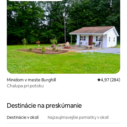
Minidom v meste Burghill
Priemerné ohod
4,97 (284)
Chalupa pri potoku
Destinácie na preskúmanie
Destinácie v okolí
Najzaujímavejšie pamiatky v okolí