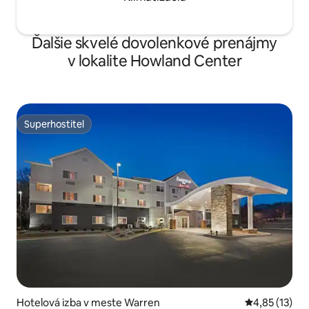
Ďalšie skvelé dovolenkové prenájmy
v lokalite Howland Center
Superhostiteľ
Superhostiteľ
Hotelová izba v meste Warren
Priemerné oh
4,85 (13)