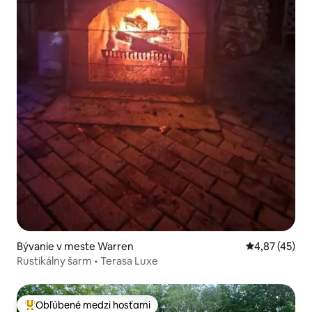
Bývanie v meste Warren
Priemerné oho
4,87 (45)
Rustikálny šarm • Terasa Luxe
Obľúbené medzi hosťami
Najobľúbenejšie medzi hosťami