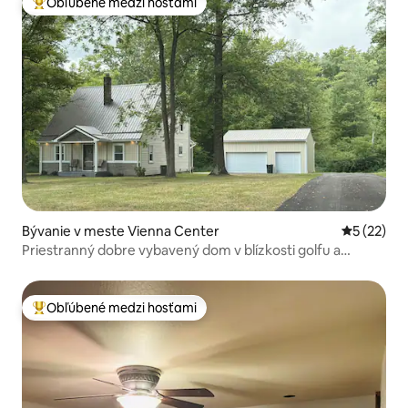
Obľúbené medzi hosťami
Najobľúbenejšie medzi hosťami
Bývanie v meste Vienna Center
Priemerné 
5 (22)
Priestranný dobre vybavený dom v blízkosti golfu a
reštaurácií
Obľúbené medzi hosťami
Najobľúbenejšie medzi hosťami