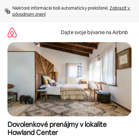
Preskočiť
Niektoré informácie boli automaticky preložené. 
Zobraziť v 
na
pôvodnom znení
obsah.
Dajte svoje bývanie na Airbnb
Dovolenkové prenájmy v lokalite
Howland Center