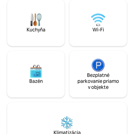
vybavená 65-palcovou inteligentnou
ohniskom, vstava
televíziou na filmové večery a k dispozícii
bývaním, opečiat
je aj plne vybavená kuchyňa, rýchle Wi-Fi
terasou a vírivkou,
pripojenie, práčka so sušičkou a vlastný
zábavu alebo len re
oplotený dvor ideálny pre domáce
vychutnajte dokon
zvieratá alebo rannú kávu. Pohodlie,
100-palcovú projek
Kuchyňa
Wi-Fi
súkromie a pohodlie v jednom pobyte.
Bezplatné
Bazén
parkovanie priamo
v objekte
Klimatizácia