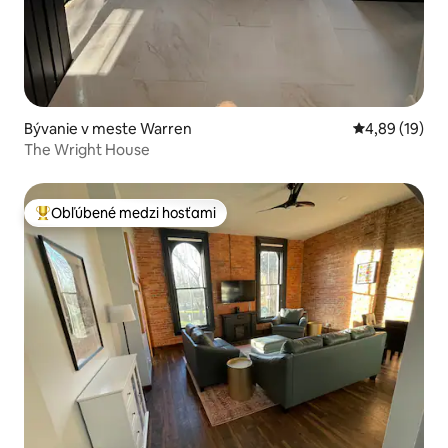
Bývanie v meste Warren
Priemerné oho
4,89 (19)
The Wright House
Obľúbené medzi hosťami
Najobľúbenejšie medzi hosťami