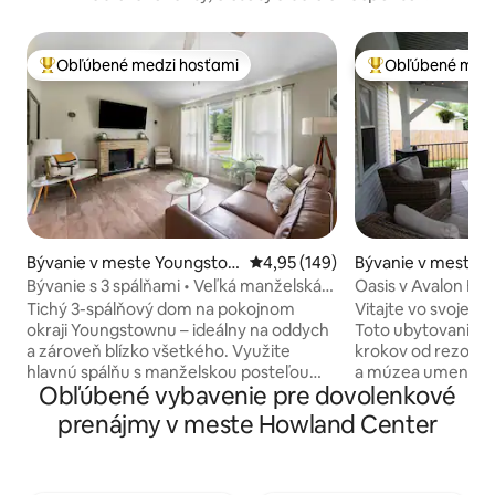
Obľúbené medzi hosťami
Obľúbené medz
Najobľúbenejšie medzi hosťami
Najobľúbenejšie 
Bývanie v meste Youngstow
Priemerné ohodnotenie 4,95 z 5
4,95 (149)
Bývanie v meste 
n
Bývanie s 3 spálňami • Veľká manželská
Oasis v Avalon Est
posteľ • Oplotený dvor • Rýchle Wi-Fi
Tichý 3-spálňový dom na pokojnom
Vitajte vo svojej 
okraji Youngstownu – ideálny na oddych
Toto ubytovanie s
a zároveň blízko všetkého. Využite
krokov od rezortu
hlavnú spálňu s manželskou posteľou
a múzea umenia Me
Obľúbené vybavenie pre dovolenkové
King, izbu pre hostí s manželskou
ďaleko od domova. 
posteľou Queen a kanceláriu s
táto oblasť ponúka
prenájmy v meste Howland Center
plnohodnotnou posteľou, pričom každá
lokalite a využite
izba má vlastný 40-palcový televízor s
Záhrada zahŕňa ma
platformou Roku. Obývacia izba je
rozlohou 600 štvo