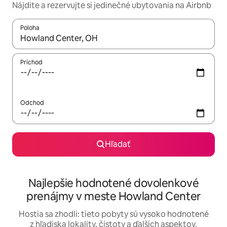
Nájdite a rezervujte si jedinečné ubytovania na Airbnb
Poloha
Keď budú výsledky k dispozícii, môžete si ich prechádzať pom
Príchod
Odchod
Hľadať
Najlepšie hodnotené dovolenkové
prenájmy v meste Howland Center
Hostia sa zhodli: tieto pobyty sú vysoko hodnotené
z hľadiska lokality, čistoty a ďalších aspektov.