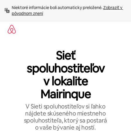
Preskočiť
Niektoré informácie boli automaticky preložené. 
Zobraziť v 
na
pôvodnom znení
obsah.
Sieť
spoluhostiteľov
v lokalite
Mairinque
V Sieti spoluhostiteľov si ľahko
nájdete skúseného miestneho
spoluhostiteľa, ktorý sa postará
o vaše bývanie aj hostí.