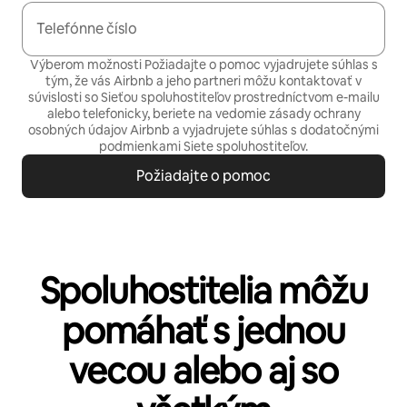
Telefónne číslo
Výberom možnosti Požiadajte o pomoc vyjadrujete súhlas s
tým, že vás Airbnb a jeho partneri môžu kontaktovať v
súvislosti so Sieťou spoluhostiteľov prostredníctvom e-mailu
alebo telefonicky, beriete na vedomie
zásady ochrany
osobných údajov
Airbnb a vyjadrujete súhlas s
dodatočnými
podmienkami Siete spoluhostiteľov.
Požiadajte o pomoc
Spoluhostitelia môžu
pomáhať s jednou
vecou alebo aj so