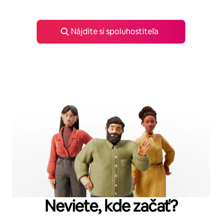
Nájdite si spoluhostiteľa
Neviete, kde začať?