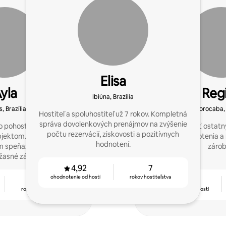
Elisa
yla
Reg
Ibiúna, Brazília
, Brazília
Sorocaba, 
Hostiteľ a spoluhostiteľ už 7 rokov. Kompletná
správa dovolenkových prenájmov na zvýšenie
 pohostinnosti a začal
Chcem pomôcť ostatný
počtu rezervácií, ziskovosti a pozitívnych
jektom. Pred 5 rokmi
skvelé hodnotenia a
hodnotení.
speňažiť ich objekty a
zárob
asné zážitky.
4,92
7
ohodnotenie od hostí
rokov hostiteľstva
7
4,85
rokov hostiteľstva
ohodnotenie od hostí