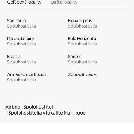
Obľúbené lokality
Ďalšie lokality
São Paulo
Florianópolis
Spoluhostitelia
Spoluhostitelia
Rio de Janeiro
Belo Horizonte
Spoluhostitelia
Spoluhostitelia
Brasília
Santos
Spoluhostitelia
Spoluhostitelia
Armação dos Búzios
Zobraziť viac
Spoluhostitelia
Airbnb
Spoluhostiteľ
Spoluhostitelia v lokalite Mairinque