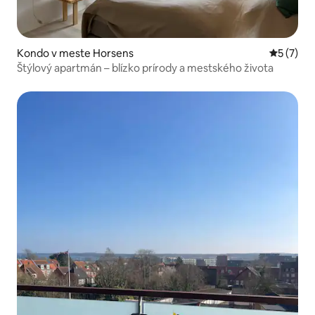
Kondo v meste Horsens
Priemerné
5 (7)
Štýlový apartmán – blízko prírody a mestského života