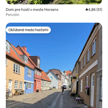
Dom pre hostí v meste Horsens
Priemerné oho
4,86 (51)
Penzión
Obľúbené medzi hosťami
Obľúbené medzi hosťami