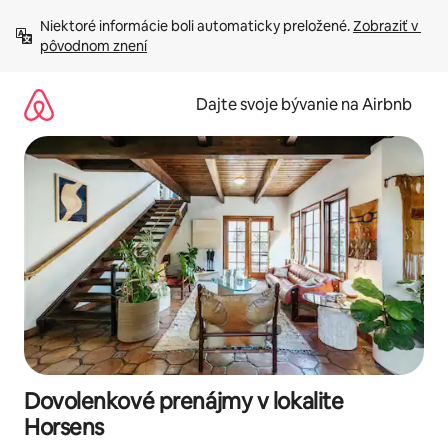
Preskočiť
Niektoré informácie boli automaticky preložené. 
Zobraziť v 
na
pôvodnom znení
obsah.
Dajte svoje bývanie na Airbnb
Dovolenkové prenájmy v lokalite
Horsens