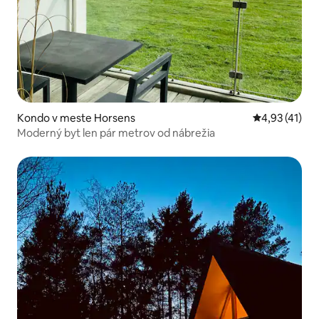
Kondo v meste Horsens
Priemerné oh
4,93 (41)
Moderný byt len pár metrov od nábrežia