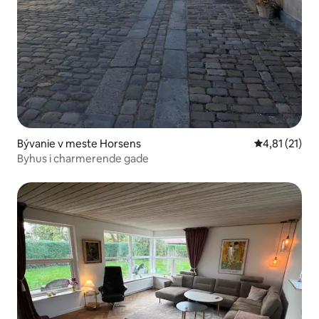
Bývanie v meste Horsens
Priemerné oh
4,81 (21)
Byhus i charmerende gade