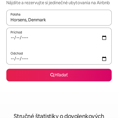
Nájdite a rezervujte si jedinečné ubytovania na Airbnb
Poloha
Keď budú výsledky k dispozícii, môžete si ich prechádzať pom
Príchod
Odchod
Hľadať
Stručné štatistiky o dovolenkových