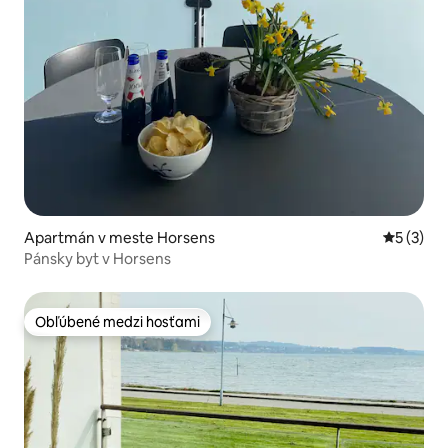
Apartmán v meste Horsens
Priemerné
5 (3)
Pánsky byt v Horsens
Obľúbené medzi hosťami
Obľúbené medzi hosťami