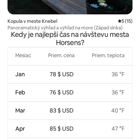
Kopula v meste Knebel
Priemerné
5 (15)
Panoramatický výhľad a výhľad na more (Západ slnka)
Kedy je najlepší čas na návštevu mesta
Horsens?
Mesiac
Priem. cena
Priem. teplota
Jan
78 $ USD
36 °F
Feb
76 $ USD
36 °F
Mar
83 $ USD
40 °F
Apr
85 $ USD
47 °F