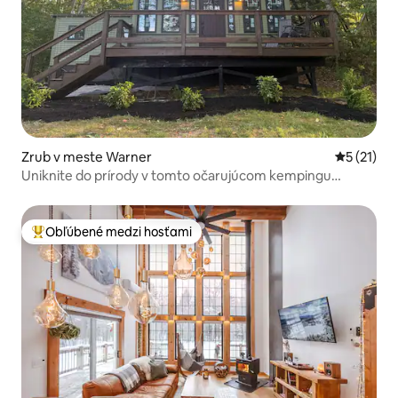
Zrub v meste Warner
Priemerné
5 (21)
Uniknite do prírody v tomto očarujúcom kempingu
Warner NH.
Obľúbené medzi hosťami
Najobľúbenejšie medzi hosťami