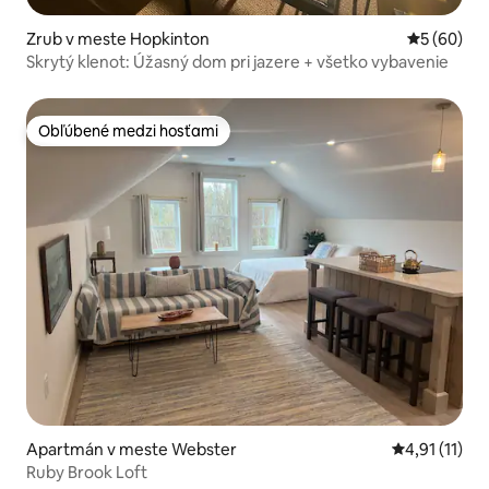
Zrub v meste Hopkinton
Priemerné 
5 (60)
Skrytý klenot: Úžasný dom pri jazere + všetko vybavenie
Obľúbené medzi hosťami
Obľúbené medzi hosťami
Apartmán v meste Webster
Priemerné oh
4,91 (11)
Ruby Brook Loft