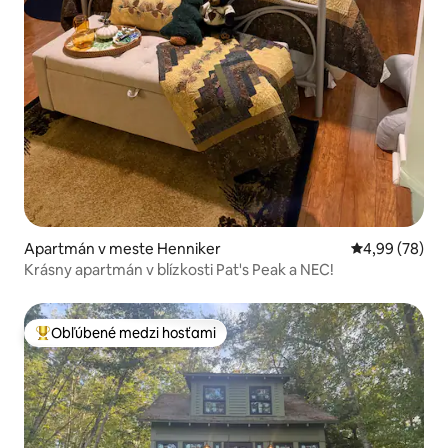
Apartmán v meste Henniker
Priemerné oho
4,99 (78)
Krásny apartmán v blízkosti Pat's Peak a NEC!
Obľúbené medzi hosťami
Najobľúbenejšie medzi hosťami