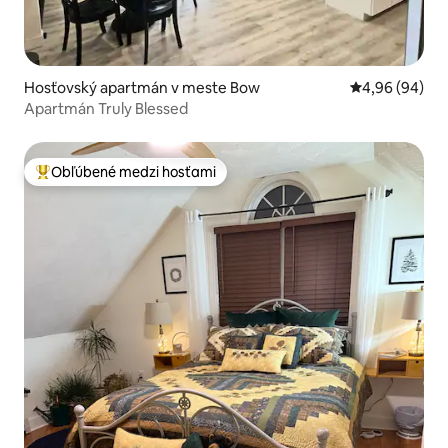
Hosťovský apartmán v meste Bow
Priemerné oho
4,96 (94)
Apartmán Truly Blessed
Obľúbené medzi hosťami
Najobľúbenejšie medzi hosťami