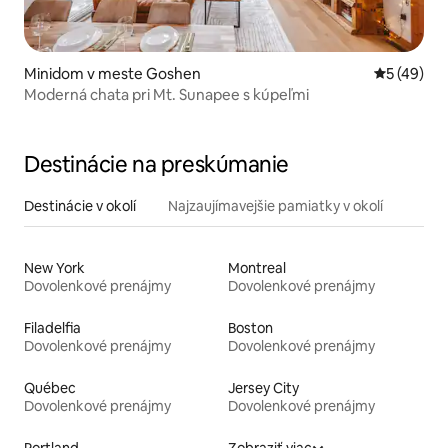
Minidom v meste Goshen
Priemerné 
5 (49)
Moderná chata pri Mt. Sunapee s kúpeľmi
Destinácie na preskúmanie
Destinácie v okolí
Najzaujímavejšie pamiatky v okolí
New York
Montreal
Dovolenkové prenájmy
Dovolenkové prenájmy
Filadelfia
Boston
Dovolenkové prenájmy
Dovolenkové prenájmy
Québec
Jersey City
Dovolenkové prenájmy
Dovolenkové prenájmy