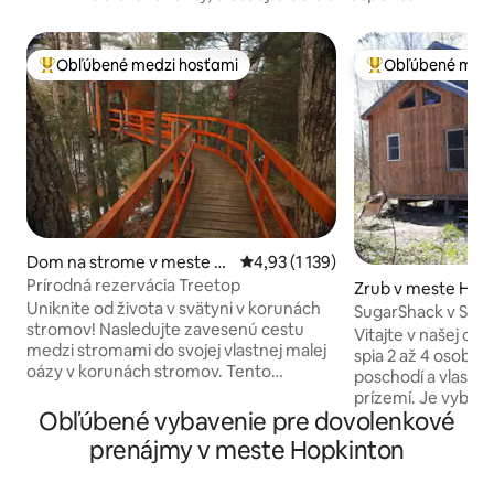
Obľúbené medzi hosťami
Obľúbené medz
Najobľúbenejšie medzi hosťami
Najobľúbenejšie 
Dom na strome v meste D
Priemerné ohodnotenie 4,93 z 5, 
4,93 (1 139)
unbarton
Prírodná rezervácia Treetop
Zrub v meste Hen
Uniknite od života v svätyni v korunách
SugarShack v Swe
stromov! Nasledujte zavesenú cestu
Vitajte v našej cha
medzi stromami do svojej vlastnej malej
spia 2 až 4 osoby 
oázy v korunách stromov. Tento
poschodí a vlastn
samostatný priestor sa nachádza 30
prízemí. Je vybave
stôp nad lesnou podlahou. Priestor je
Obľúbené vybavenie pre dovolenkové
minichladničkou, 
ideálny na opätovné spojenie s prírodou.
reproduktormi a 
prenájmy v meste Hopkinton
Vybavenie: elektrina, Wi-Fi, kompostový
barom. Vonku náj
záchod, drevené kachle (palivové drevo
ohnisko a gril na 