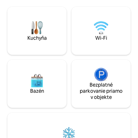
poskytujem), chladnička. Prineste si;
vonkajší kuchynsk
*SPACIE VAKY* alebo prikrývky/posteľnú
grilom (zásobený
bielizeň (veľkosti queen size), hrnce a
potrebami) a vonk
panvice (ak chcete variť na sporáku),
skutočným splac
prijmite deti do 10 rokov. Absolútne
umývadlom a vonk
žiadne domáce zvieratá. V zime prosím
Prístup k rieke Too
4WD/AWD.
krokov a vychutnaj
Kuchyňa
Wi-Fi
priestoru, súkromi
Bezplatné
Bazén
parkovanie priamo
v objekte