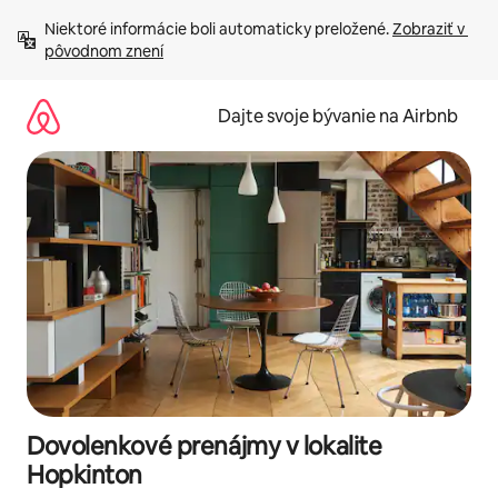
Preskočiť
Niektoré informácie boli automaticky preložené. 
Zobraziť v 
na
pôvodnom znení
obsah.
Dajte svoje bývanie na Airbnb
Dovolenkové prenájmy v lokalite
Hopkinton