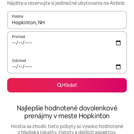
Nájdite a rezervujte si jedinečné ubytovania na Airbnb
Poloha
Keď budú výsledky k dispozícii, môžete si ich prechádzať pom
Príchod
Odchod
Hľadať
Najlepšie hodnotené dovolenkové
prenájmy v meste Hopkinton
Hostia sa zhodli: tieto pobyty sú vysoko hodnotené
z hľadiska lokality, čistoty a ďalších aspektov.