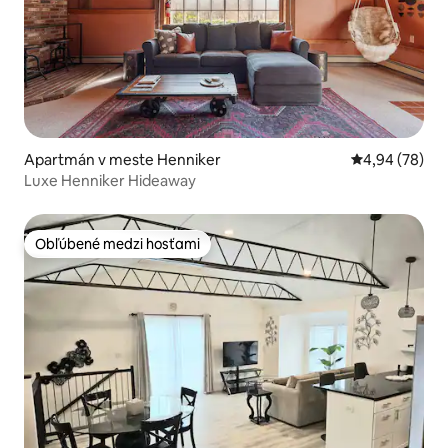
Apartmán v meste Henniker
Priemerné oho
4,94 (78)
Luxe Henniker Hideaway
Obľúbené medzi hosťami
Obľúbené medzi hosťami