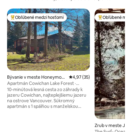
Obľúbené medzi hosťami
Obľúbené medz
Najobľúbenejšie medzi hosťami
Najobľúbenejšie 
Bývanie v meste Honeymoo
Priemerné ohodnotenie 4,97 z 
4,97 (35)
n Bay
Apartmán Cowichan Lake Forest ·
Prechádzka k jazeru Warm Lake
10-minútová lesná cesta zo záhrady k
jazeru Cowichan, najteplejšiemu jazeru
na ostrove Vancouver. Súkromný
apartmán s 1 spálňou s manželskou
posteľou King, biliardovým stolom,
premietacou miestnosťou a plne
vybavenou kuchyňou na zalesnenom a
Zrub v meste Jor
upravenom pozemku v Honeymoon
The Surf- Ocean F