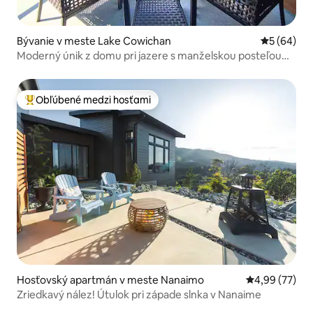
Bývanie v meste Lake Cowichan
Priemerné 
5 (64)
Moderný únik z domu pri jazere s manželskou posteľou
King a úžasným výhľadom
Obľúbené medzi hosťami
Najobľúbenejšie medzi hosťami
Hosťovský apartmán v meste Nanaimo
Priemerné oho
4,99 (77)
Zriedkavý nález! Útulok pri západe slnka v Nanaime