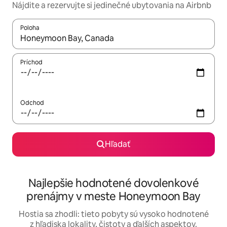
Nájdite a rezervujte si jedinečné ubytovania na Airbnb
Poloha
Keď budú výsledky k dispozícii, môžete si ich prechádzať pom
Príchod
Odchod
Hľadať
Najlepšie hodnotené dovolenkové
prenájmy v meste Honeymoon Bay
Hostia sa zhodli: tieto pobyty sú vysoko hodnotené
z hľadiska lokality, čistoty a ďalších aspektov.