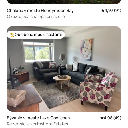
Chalupa v meste Honeymoon Bay
Priemerné oho
4,97 (91)
Okúzľujúca chalupa pri jazere
Obľúbené medzi hosťami
Najobľúbenejšie medzi hosťami
Bývanie v meste Lake Cowichan
Priemerné oho
4,98 (49)
Rezervácia Northshore Estates