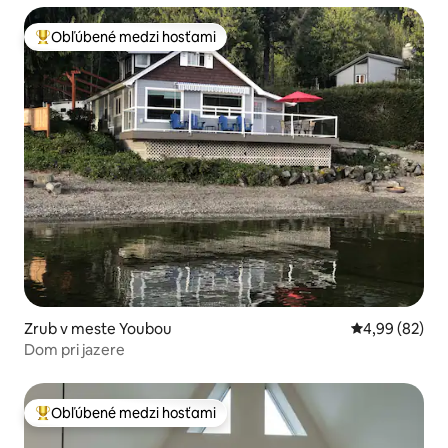
Obľúbené medzi hosťami
Najobľúbenejšie medzi hosťami
Zrub v meste Youbou
Priemerné oho
4,99 (82)
Dom pri jazere
Obľúbené medzi hosťami
Najobľúbenejšie medzi hosťami