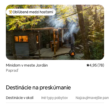
Obľúbené medzi hosťami
Najobľúbenejšie medzi hosťami
Minidom v meste Jordán
Priemerné oho
4,95 (78)
Papraď
Destinácie na preskúmanie
Destinácie v okolí
Iné typy pobytov
Najzaujímavejšie pami