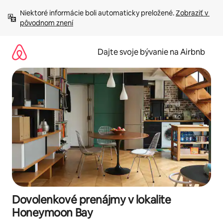
Preskočiť
Niektoré informácie boli automaticky preložené. 
Zobraziť v 
na
pôvodnom znení
obsah.
Dajte svoje bývanie na Airbnb
Dovolenkové prenájmy v lokalite
Honeymoon Bay