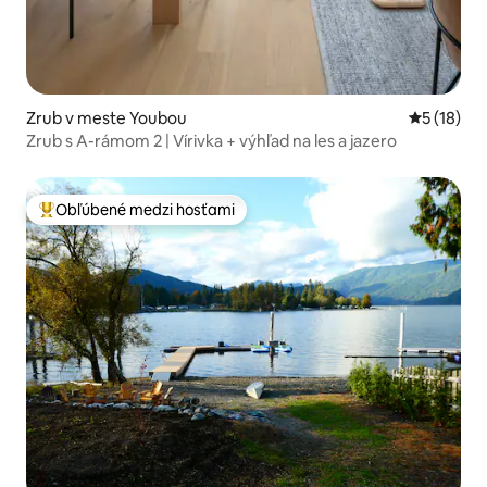
Zrub v meste Youbou
Priemerné 
5 (18)
Zrub s A-rámom 2 | Vírivka + výhľad na les a jazero
Obľúbené medzi hosťami
Najobľúbenejšie medzi hosťami