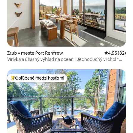
Zrub v meste Port Renfrew
Priemerné oho
4,95 (82)
Vírivka a úžasný výhľad na oceán | Jednoduchý vrchol *
Novinka
Obľúbené medzi hosťami
Najobľúbenejšie medzi hosťami