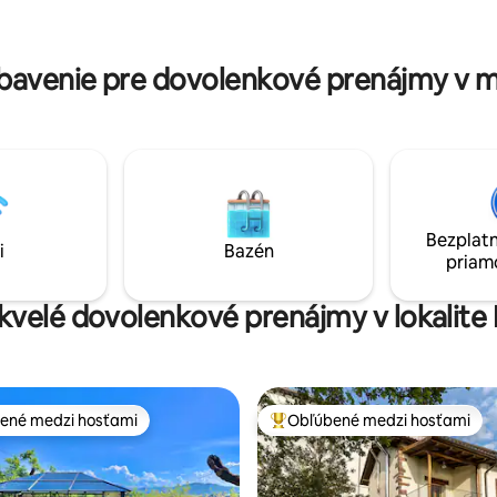
a Aralar • bezplatné parkovanie
terraza, piscina con vistas, bar
 3 spálne · 3 kúpeľne • plne
parque infantil, aparcamiento y 
kuchyňu, • Ideálne na oddych a
ESFCTU000020005000047943
avenie pre dovolenkové prenájmy v me
ie
Bezplatn
i
Bazén
priam
skvelé dovolenkové prenájmy v lokalite H
ené medzi hosťami
Obľúbené medzi hosťami
enejšie medzi hosťami
Najobľúbenejšie medzi hosťami