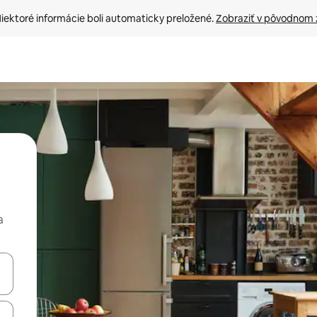
iektoré informácie boli automaticky preložené. 
Zobraziť v pôvodnom 
a
rechádzať pomocou klávesov so šípkami nahor a nadol alebo ich pres