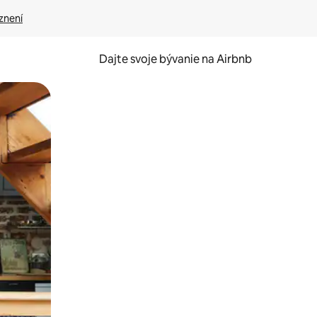
znení
Dajte svoje bývanie na Airbnb
kúmať pomocou dotykových gest či potiahnutia prstom.