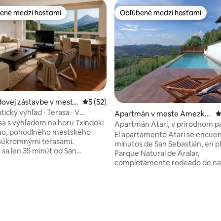
ené medzi hosťami
Obľúbené medzi hosťami
enejšie medzi hosťami
Obľúbené medzi hosťami
ovej zástavbe v meste
Priemerné ohodnotenie 5 z 5, počet hod
5 (52)
ický výhľad · Terasa · V
Apartmán v meste Amezke
P
San Sebastiána
a s výhľadom na horu Txindoki
ta
Apartmán Atari, v prírodnom p
ého, pohodlného mestského
Aralar.
El apartamento Atari se encuen
súkromnými terasami.
minutos de San Sebastián, en p
sa len 35 minút od San
Parque Natural de Aralar,
a a je skvelým východiskovým
completamente rodeado de nat
kombináciu prírody, relaxu,
tranquilidad. Cuenta con una h
ie a jednodňových výletov po
de una cama doble y una litera 
camas individuales, un baño y 
nie 5 z 5, počet hodnotení: 54
s ľahkým prístupom po ceste do
destinado a cocina, comedor y 
iána, Bilbaa, Vitorie a
estar. El apartamento dispone 
d na
calefacción, juegos de mesa, TV,