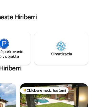
bacoa,
atď. Môžete navštíviť Nacedero del Río
Wifi.
Larraun, ktorý sa nachádza 20 minút od
00000000000000000000ESS011924.
domu.
ste Hiriberri
é parkovanie
Klimatizácia
o v objekte
iriberri
Obľúbené medzi hosťami
Najobľúbenejšie medzi hosťami