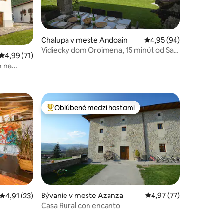
Chalupa v meste Andoain
Priemerné ohodnotenie
4,95 (94)
Vidiecky dom Oroimena, 15 minút od San
Priemerné ohodnotenie 4,99 z 5, počet hodnotení: 71
4,99 (71)
Sebastiána
m na
notení: 49
Obľúbené medzi hosťami
Najobľúbenejšie medzi hosťami
Bývanie v meste Azanza
Priemerné ohodnoteni
4,97 (77)
notení: 47
Priemerné ohodnotenie 4,91 z 5, počet hodnotení: 23
4,91 (23)
Casa Rural con encanto