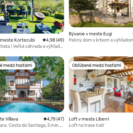
Bývanie v meste Eugi
Pekný dom s krbom a výhľado
 meste Kortezubi
Priemerné ohodnotenie 4,98 z 5, počet hod
4,98 (49)
 4,95 z 5, počet hodnotení: 88
jazero
chata | Veľká záhrada a výhľad
ai
é medzi hosťami
Obľúbené medzi hosťami
é medzi hosťami
Obľúbené medzi hosťami
te Villava
Priemerné ohodnotenie 4,79 z 5, počet hod
4,79 (47)
Loft v meste Liberri
4,86 z 5, počet hodnotení: 204
ara. Cesta do Santiaga, 5 min.
Loft na trase Irati
a