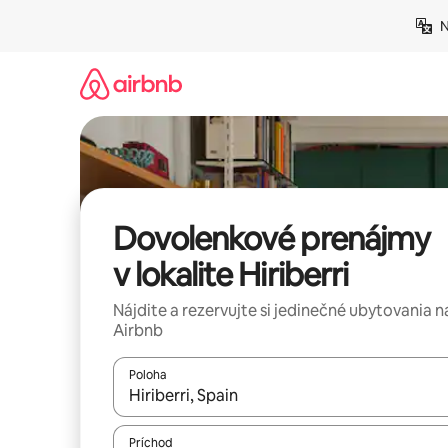
Preskočiť
N
na
obsah.
Dovolenkové prenájmy
v lokalite Hiriberri
Nájdite a rezervujte si jedinečné ubytovania n
Airbnb
Poloha
Keď budú výsledky k dispozícii, môžete si ich p
Príchod