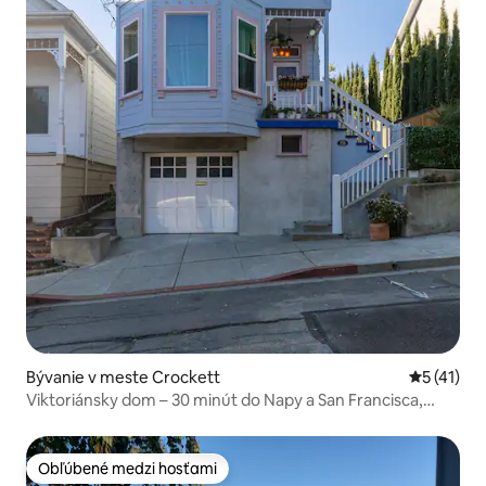
Bývanie v meste Crockett
Priemerné
5 (41)
Viktoriánsky dom – 30 minút do Napy a San Francisca,
domáce zvieratá zadarmo!
Obľúbené medzi hosťami
Obľúbené medzi hosťami