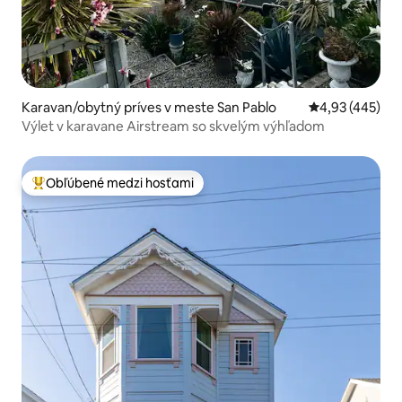
Karavan/obytný príves v meste San Pablo
Priemerné ohod
4,93 (445)
Výlet v karavane Airstream so skvelým výhľadom
Obľúbené medzi hosťami
Najobľúbenejšie medzi hosťami