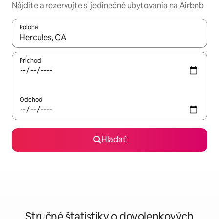
Nájdite a rezervujte si jedinečné ubytovania na Airbnb
Poloha
Keď budú výsledky k dispozícii, môžete si ich prechádzať pom
Príchod
Odchod
Hľadať
Stručné štatistiky o dovolenkových