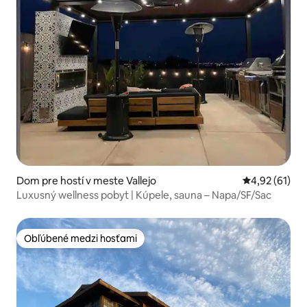
Dom pre hostí v meste Vallejo
Priemerné oho
4,92 (61)
Luxusný wellness pobyt | Kúpele, sauna – Napa/SF/Sac
Obľúbené medzi hosťami
Obľúbené medzi hosťami