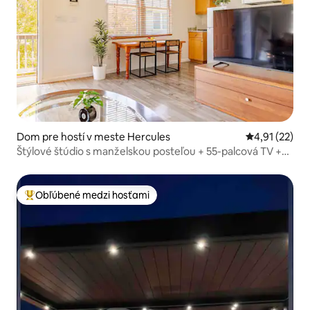
Dom pre hostí v meste Hercules
Priemerné oh
4,91 (22)
Štýlové štúdio s manželskou posteľou + 55-palcová TV +
garáž pre 2 autá
Obľúbené medzi hosťami
Najobľúbenejšie medzi hosťami