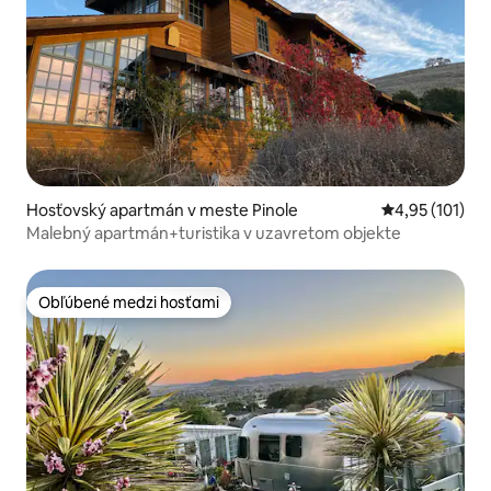
Hosťovský apartmán v meste Pinole
Priemerné oho
4,95 (101)
Malebný apartmán+turistika v uzavretom objekte
Obľúbené medzi hosťami
Obľúbené medzi hosťami