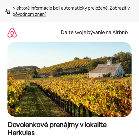
Preskočiť
Niektoré informácie boli automaticky preložené. 
Zobraziť v 
na
pôvodnom znení
obsah.
Dajte svoje bývanie na Airbnb
Dovolenkové prenájmy v lokalite
Herkules