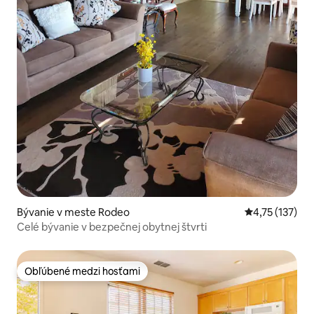
Bývanie v meste Rodeo
Priemerné oho
4,75 (137)
Celé bývanie v bezpečnej obytnej štvrti
Obľúbené medzi hosťami
Obľúbené medzi hosťami