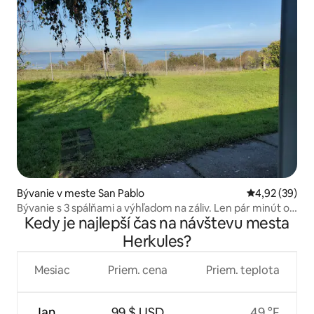
Bývanie v meste San Pablo
Priemerné oho
4,92 (39)
Bývanie s 3 spálňami a výhľadom na záliv. Len pár minút od
Kedy je najlepší čas na návštevu mesta
Napy a San Francisca
Herkules?
Mesiac
Priem. cena
Priem. teplota
Jan
99 $ USD
49 °F