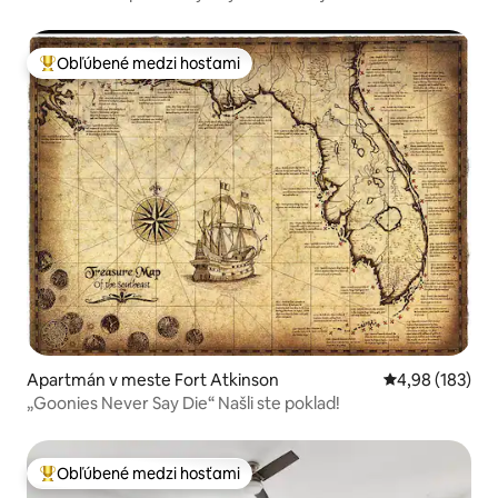
Obľúbené medzi hosťami
Najobľúbenejšie medzi hosťami
Apartmán v meste Fort Atkinson
Priemerné ohod
4,98 (183)
„Goonies Never Say Die“ Našli ste poklad!
Obľúbené medzi hosťami
Najobľúbenejšie medzi hosťami