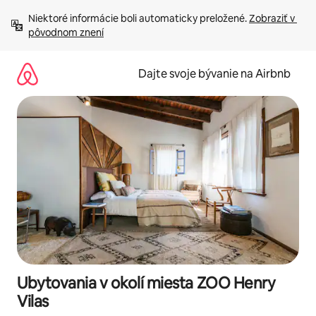
Preskočiť
Niektoré informácie boli automaticky preložené. 
Zobraziť v 
na
pôvodnom znení
obsah.
Dajte svoje bývanie na Airbnb
Ubytovania v okolí miesta ZOO Henry
Vilas