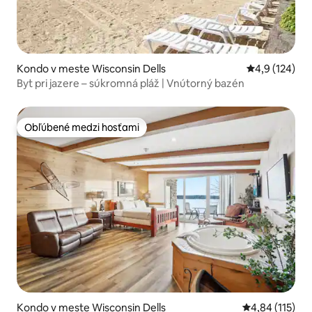
Kondo v meste Wisconsin Dells
Priemerné oho
4,9 (124)
Byt pri jazere – súkromná pláž | Vnútorný bazén
Obľúbené medzi hosťami
Obľúbené medzi hosťami
Kondo v meste Wisconsin Dells
Priemerné oho
4,84 (115)