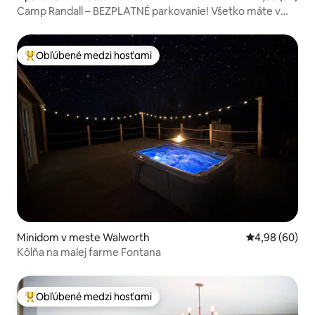
Camp Randall – BEZPLATNÉ parkovanie! Všetko máte v
okolí!
Obľúbené medzi hosťami
Najobľúbenejšie medzi hosťami
Minidom v meste Walworth
Priemerné oho
4,98 (60)
Kôlňa na malej farme Fontana
Obľúbené medzi hosťami
Najobľúbenejšie medzi hosťami