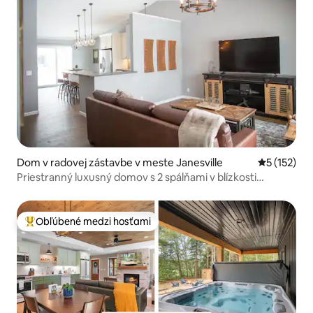
Dom v radovej zástavbe v meste Janesville
Priemerné 
5 (152)
Priestranný luxusný domov s 2 spálňami v blízkosti
obchodov a reštaurácií
Obľúbené medzi hosťami
Najobľúbenejšie medzi hosťami