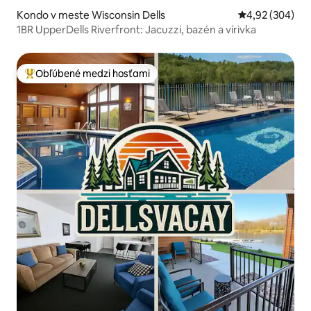
Kondo v meste Wisconsin Dells
Priemerné ohod
4,92 (304)
1BR UpperDells Riverfront: Jacuzzi, bazén a vírivka
Obľúbené medzi hosťami
Najobľúbenejšie medzi hosťami