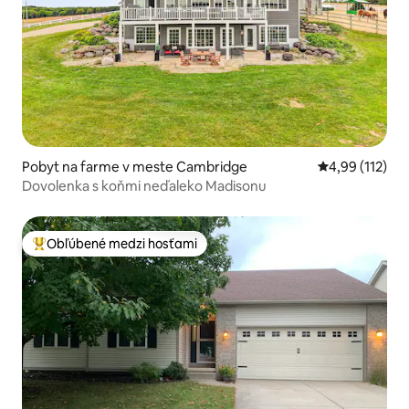
Pobyt na farme v meste Cambridge
Priemerné oho
4,99 (112)
Dovolenka s koňmi neďaleko Madisonu
Obľúbené medzi hosťami
Najobľúbenejšie medzi hosťami