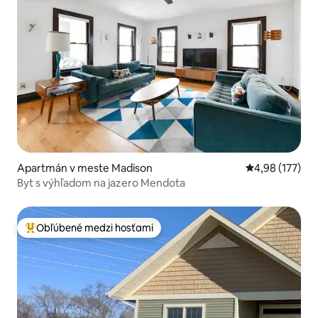
Apartmán v meste Madison
Priemerné ohod
4,98 (177)
Byt s výhľadom na jazero Mendota
Obľúbené medzi hosťami
Najobľúbenejšie medzi hosťami