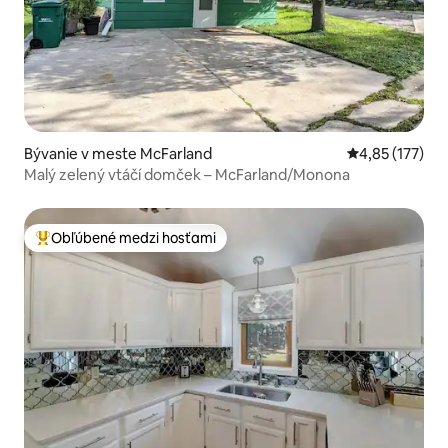
Bývanie v meste McFarland
Priemerné ohod
4,85 (177)
Malý zelený vtáčí domček – McFarland/Monona
Obľúbené medzi hosťami
Najobľúbenejšie medzi hosťami