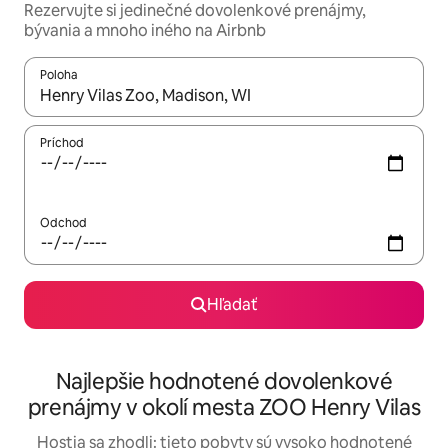
Rezervujte si jedinečné dovolenkové prenájmy,
bývania a mnoho iného na Airbnb
Poloha
Keď budú výsledky k dispozícii, môžete si ich prechádzať pom
Príchod
Odchod
Hľadať
Najlepšie hodnotené dovolenkové
prenájmy v okolí mesta ZOO Henry Vilas
Hostia sa zhodli: tieto pobyty sú vysoko hodnotené