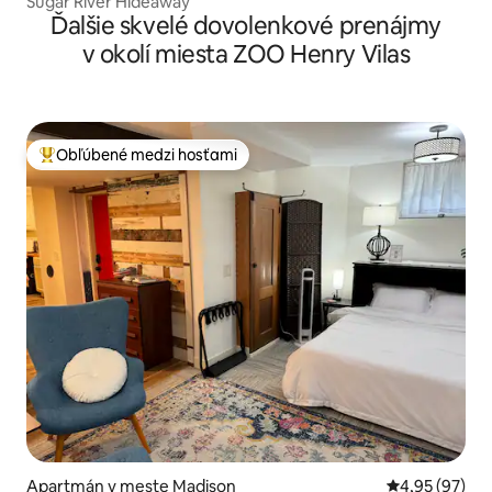
Sugar River Hideaway
Ďalšie skvelé dovolenkové prenájmy
v okolí miesta ZOO Henry Vilas
Obľúbené medzi hosťami
Najobľúbenejšie medzi hosťami
Apartmán v meste Madison
Priemerné oho
4,95 (97)