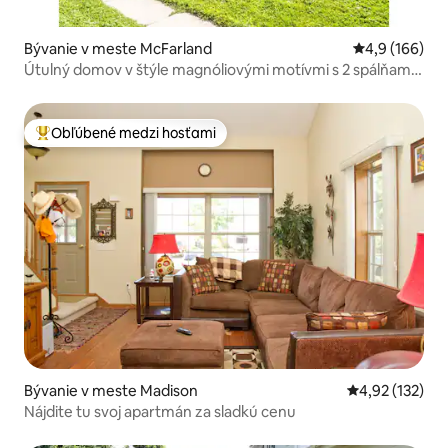
Bývanie v meste McFarland
Priemerné oho
4,9 (166)
Útulný domov v štýle magnóliovými motívmi s 2 spálňami
a loftom
Obľúbené medzi hosťami
Najobľúbenejšie medzi hosťami
Bývanie v meste Madison
Priemerné ohod
4,92 (132)
Nájdite tu svoj apartmán za sladkú cenu