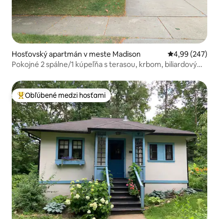
Hosťovský apartmán v meste Madison
Priemerné ohod
4,99 (247)
Pokojné 2 spálne/1 kúpeľňa s terasou, krbom, biliardovým
stolom
Obľúbené medzi hosťami
Najobľúbenejšie medzi hosťami