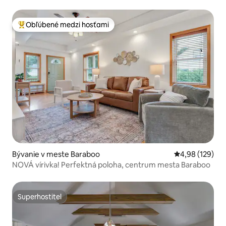
slnečná terasa
Obľúbené medzi hosťami
Najobľúbenejšie medzi hosťami
Bývanie v meste Baraboo
Priemerné ohod
4,98 (129)
NOVÁ vírivka! Perfektná poloha, centrum mesta Baraboo
Superhostiteľ
Superhostiteľ