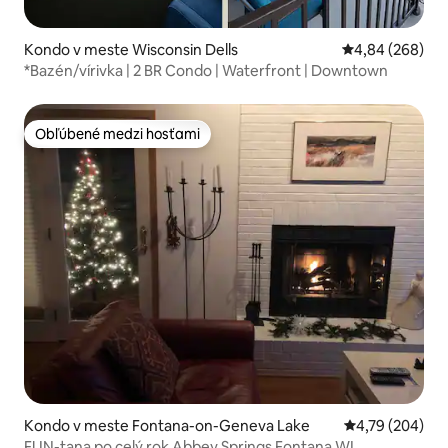
Kondo v meste Wisconsin Dells
Priemerné ohod
4,84 (268)
*Bazén/vírivka | 2 BR Condo | Waterfront | Downtown
Obľúbené medzi hosťami
Obľúbené medzi hosťami
Kondo v meste Fontana-on-Geneva Lake
Priemerné ohod
4,79 (204)
FUN-tana po celý rok Abbey Springs Fontana WI