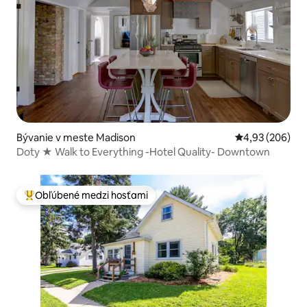
Bývanie v meste Madison
Priemerné ohod
4,93 (206)
Doty ★ Walk to Everything -Hotel Quality- Downtown
Obľúbené medzi hosťami
Najobľúbenejšie medzi hosťami