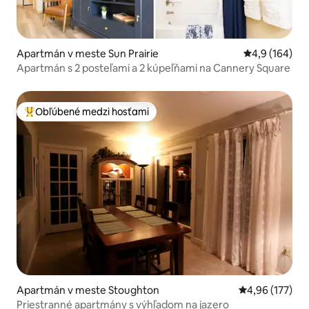
Apartmán v meste Sun Prairie
Priemerné oho
4,9 (164)
Apartmán s 2 posteľami a 2 kúpeľňami na Cannery Square
Obľúbené medzi hosťami
Najobľúbenejšie medzi hosťami
Apartmán v meste Stoughton
Priemerné ohod
4,96 (177)
Priestranné apartmány s výhľadom na jazero