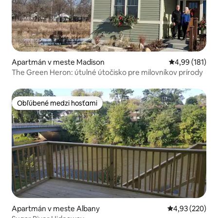
Apartmán v meste Madison
Priemerné ohod
4,99 (181)
The Green Heron: útulné útočisko pre milovníkov prírody
Obľúbené medzi hosťami
Obľúbené medzi hosťami
Apartmán v meste Albany
Priemerné ohod
4,93 (220)