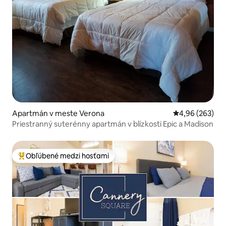
Apartmán v meste Verona
Priemerné ohod
4,96 (263)
Priestranný suterénny apartmán v blízkosti Epic a Madison
Obľúbené medzi hosťami
Najobľúbenejšie medzi hosťami