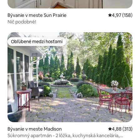
Bývanie v meste Sun Prairie
Priemerné ohod
4,97 (158)
Nič podobné!
Obľúbené medzi hosťami
Obľúbené medzi hosťami
Bývanie v meste Madison
Priemerné ohod
4,88 (313)
Súkromný apartmán - 2 lôžka, kuchynská kancelária,