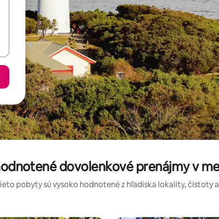
 hodnotené dovolenkové prenájmy v me
tieto pobyty sú vysoko hodnotené z hľadiska lokality, čistoty 