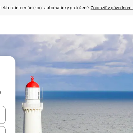
iektoré informácie boli automaticky preložené. 
Zobraziť v pôvodnom 
a
rechádzať pomocou klávesov so šípkami nahor a nadol alebo ich pres