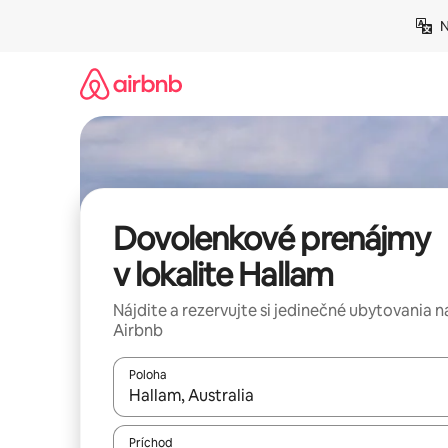
Preskočiť
N
na
obsah.
Dovolenkové prenájmy
v lokalite Hallam
Nájdite a rezervujte si jedinečné ubytovania n
Airbnb
Poloha
Keď budú výsledky k dispozícii, môžete si ich p
Príchod