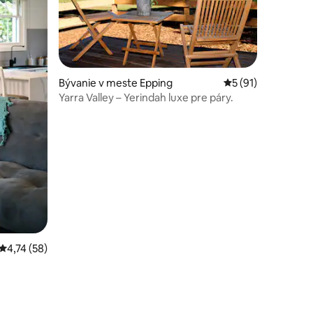
notení: 42
Bývanie v meste Epping
Priemerné ohodnot
5 (91)
Yarra Valley – Yerindah luxe pre páry.
Priemerné ohodnotenie 4,74 z 5, počet hodnotení: 58
4,74 (58)
 povolené