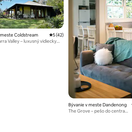
v meste Coldstream
Priemerné ohodnotenie 5 z 5, počet hod
5 (42)
arra Valley – luxusný vidiecky
 4,94 z 5, počet hodnotení: 62
Bývanie v meste Dandenong
The Grove – pešo do centra
Dandenongu, domáce zvieratá