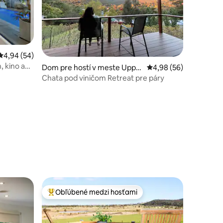
Priemerné ohodnotenie 4,94 z 5, počet hodnotení: 54
4,94 (54)
 kino a
Dom pre hostí v meste Uppe
Priemerné ohodnotenie
4,98 (56)
r Ferntree Gully
Chata pod viničom Retreat pre páry
otení: 66
Obľúbené medzi hosťami
Najobľúbenejšie medzi hosťami