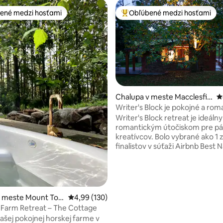
ené medzi hosťami
Obľúbené medzi hosťami
enejšie medzi hosťami
Najobľúbenejšie medzi hosťami
Chalupa v meste Macclesfie
P
ie 5 z 5, počet hodnotení: 101
ld
Writer's Block je pokojné a rom
útočisko
Writer's Block retreat je ideáln
romantickým útočiskom pre pá
kreatívcov. Bolo vybrané ako 1 z
finalistov v súťaži Airbnb Best 
Stay 2022 pre Austráliu a Nový 
Toto súkromné vidiecke útočis
nachádza na pozemku s rozloh
akrov a je obklopené eukalypta
gaštanmi. Do 10 minút autom s
v meste Mount Tool
Priemerné ohodnotenie 4,99 z 5, počet hodno
4,99 (130)
dostanete do kaviarní, reštaurác
Farm Retreat – The Cottage
obchodov, na malebné prechád
našej pokojnej horskej farme v
slávnemu Puffing Billy. Yarra Vall