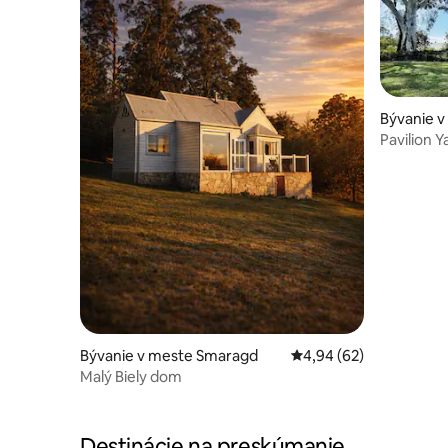
Bývanie 
Pavilion Y
oddych
Bývanie v meste Smaragd
Priemerné ohodnotenie
4,94 (62)
Malý Biely dom
Destinácie na preskúmanie