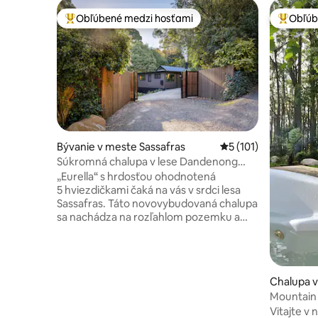
Obľúbené medzi hosťami
Obľúb
Najobľúbenejšie medzi hosťami
Najobľúb
Bývanie v meste Sassafras
Priemerné ohodnoten
5 (101)
Súkromná chalupa v lese Dandenong
Ranges s rozlohou 1/2 akra
„Eurella“ s hrdosťou ohodnotená
5 hviezdičkami čaká na vás v srdci lesa
Sassafras. Táto novovybudovaná chalupa
sa nachádza na rozľahlom pozemku a
ponúka luxusnú atmosféru vrátane
mnohých okien s dvojitým zasklením,
ktoré sú dokonale zarámované tak, aby
ste si mohli vychutnať súkromnú
Chalupa 
očarujúcu záhradu a les. Medzi ďalšie
ebewong
Mountain 
luxusné prvky patria nástenné
Vitajte v 
televízory/kúrenie, stropné ventilátory,