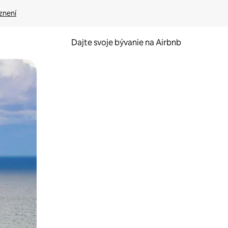
znení
Dajte svoje bývanie na Airbnb
kúmať pomocou dotykových gest či potiahnutia prstom.