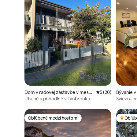
Dom v radovej zástavbe v meste
Priemerné ohodnote
5 (20)
Bývanie v
Lynbrook
n
Útulné a pohodlné v Lynbrooku.
Svieži a 
spálňami
Obľúbené medzi hosťami
Obľúb
Obľúbené medzi hosťami
Najobľúb