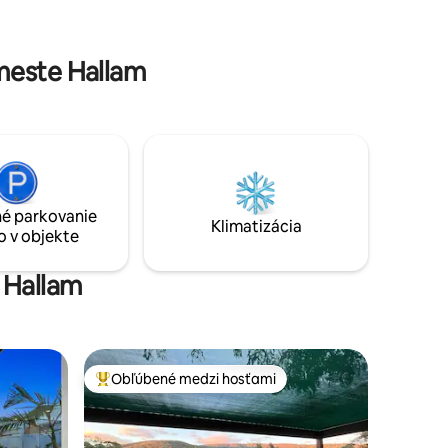
relaxačný priestor, ktorý má vlastný
árstiev a
súkromný vchod a je uzamknutý
práčovňa.
oddelene od hlavného domu. Nachádza
om.
meste Hallam
sa na svahu v tichom dvore s otvoreným
výhľadom do záhrady. K dispozícii je
parkovanie.
é parkovanie
Klimatizácia
o v objekte
 Hallam
Obľúbené medzi hosťami
Najobľúbenejšie medzi hosťami