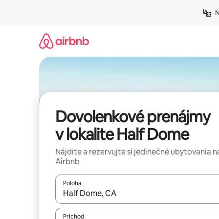
Preskočiť
N
na
obsah.
Dovolenkové prenájmy
v lokalite Half Dome
Nájdite a rezervujte si jedinečné ubytovania n
Airbnb
Poloha
Keď budú výsledky k dispozícii, môžete si ich p
Príchod