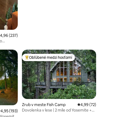
riemerné ohodnotenie 4,96 z 5, počet hodnotení: 237
4,96 (237)
do
Obľúbené medzi hosťami
Najobľúbenejšie medzi hosťami
Zrub v meste Fish Camp
Priemerné ohodnotenie
4,99 (72)
Dovolenka v lese | 2 míle od Yosemite +
riemerné ohodnotenie 4,95 z 5, počet hodnotení: 193
4,95 (193)
wellness
 Yosemite,