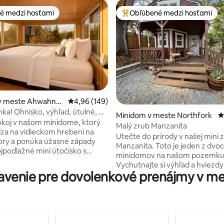
é medzi hosťami
Obľúbené medzi hosťami
é medzi hosťami
Najobľúbenejšie medzi hosťami
v meste Ahwahne
Priemerné ohodnotenie 4,96 z 5, počet hodno
4,96 (149)
nka! Ohnisko, výhľad, útulné, na
4,99 z 5, počet hodnotení: 139
Minidom v meste Northfork
P
opca
pokoj v našom minidome, ktorý
Malý zrub Manzanita
za na vidieckom hrebeni na
Utečte do prírody v našej mini 
ory a ponúka úžasné západy
Manzanita. Toto je jeden z dvo
ojpodlažné mini útočisko s
minidomov na našom pozemku
400 štvorcových stôp sa môže
Vychutnajte si výhľad a hviezdy
 podkrovím na poschodí s 2
venie pre dovolenkové prenájmy v m
pokojných 24 akroch, ktoré tát
ými posteľami, plne zásobenou
zdieľa. Nachádza sa 4,2 km od 
, kúpeľňou, útulnou obývacou
23 km od Yosemite South Gate
anoramatickými oknami, ktoré
(Mariposa Grove) alebo 90 min
úchvatné západy slnka. Sme
Yosemitského údolia. K vybaveniu patrí
4 míľ jazdy od južného vchodu
vybavená kuchyňa s keurigom