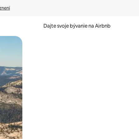
znení
Dajte svoje bývanie na Airbnb
kúmať pomocou dotykových gest či potiahnutia prstom.