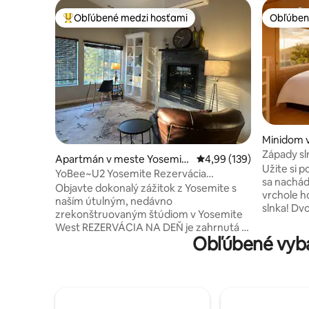
Obľúbené medzi hosťami
Obľúben
Najobľúbenejšie medzi hosťami
Obľúben
Minidom 
e
Západy sl
Apartmán v meste Yosemit
Priemerné ohodnotenie 
4,99 (139)
vrchole k
Užite si 
e National Park
YoBee~U2 Yosemite Rezervácia
sa nachád
EV~Central~Raňajky
Objavte dokonalý zážitok z Yosemite s
vrchole h
naším útulným, nedávno
slnka! Dv
zrekonštruovaným štúdiom v Yosemite
rozlohou 
West REZERVÁCIA NA DEŇ je zahrnutá v
pochváliť
Obľúbené vyba
cene! Preskočte dlhú cestu a počkajte
manželsk
bránu. Naše štúdio sa nachádza vo vnútri
kuchyňou
parku a v blízkosti všetkých hlavných
izbou a p
atrakcií a má vlastný vchod, kuchynský
ponúkajú 
kút a kúpeľňu s toaletou. Užite si svieže
malebná 2
horské ráno s bezplatnými raňajkami.