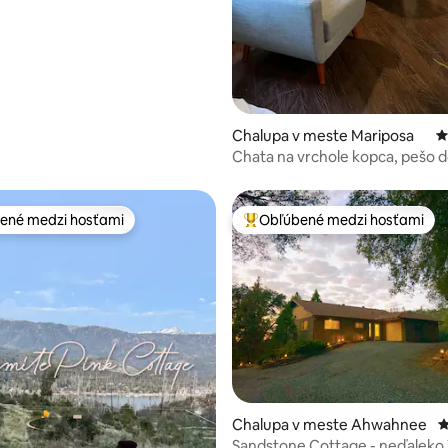
 kino
Chalupa v meste Mariposa
P
Chata na vrchole kopca, pešo 
barov/reštaurácií!
ené medzi hosťami
Obľúbené medzi hosťami
enejšie medzi hosťami
Najobľúbenejšie medzi hosťami
 4,97 z 5, počet hodnotení: 29
Chalupa v meste Ahwahnee
P
Sandstone Cottage - neďaleko