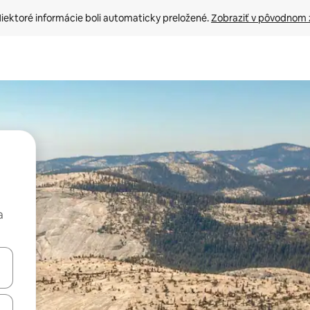
iektoré informácie boli automaticky preložené. 
Zobraziť v pôvodnom 
a
rechádzať pomocou klávesov so šípkami nahor a nadol alebo ich pres