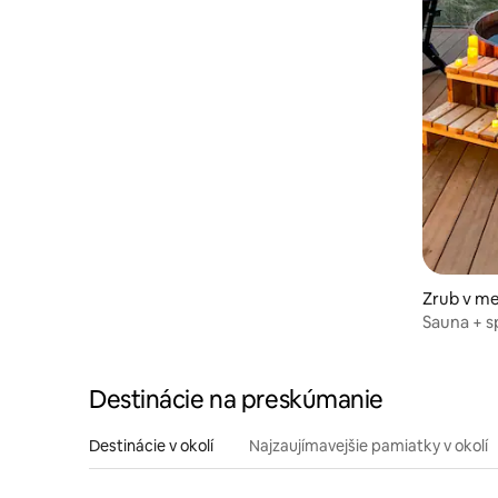
Zrub v m
Sauna + s
výhľadom
Destinácie na preskúmanie
Destinácie v okolí
Najzaujímavejšie pamiatky v okolí