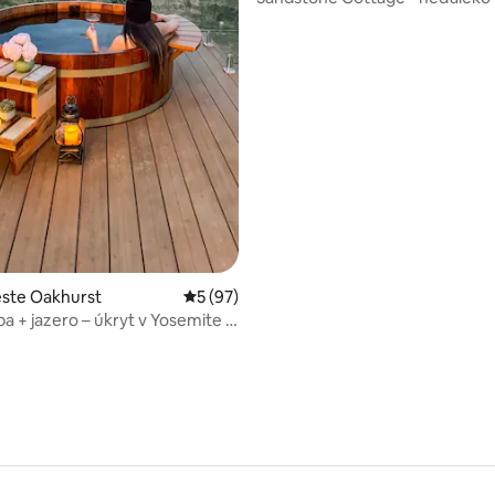
Bass Lake
este Oakhurst
Priemerné ohodnotenie 5 z 5, počet hodn
5 (97)
pa + jazero – úkryt v Yosemite s
 na hory