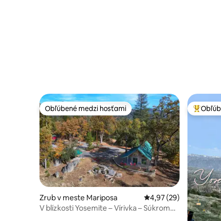
vonkajšie
Obľúbené medzi hosťami
Obľúb
Obľúbené medzi hosťami
Najobľúb
Zrub v meste Mariposa
Priemerné ohodnotenie
4,97 (29)
V blízkosti Yosemite – Vírivka – Súkromné
– Wi-Fi – 6 akrov – Práčovňa