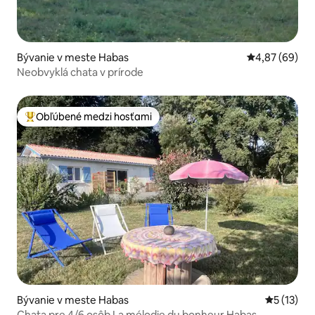
Bývanie v meste Habas
Priemerné oho
4,87 (69)
Neobvyklá chata v prírode
Obľúbené medzi hosťami
Najobľúbenejšie medzi hosťami
Bývanie v meste Habas
Priemerné
5 (13)
Chata pre 4/6 osôb La mélodie du bonheur Habas