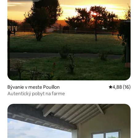
Bývanie v meste Pouillon
Priemerné oho
4,88 (16)
Autentický pobyt na farme