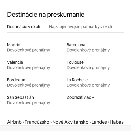
Destinácie na preskúmanie
Destinácie v okolí
Najzaujímavejšie pamiatky v okolí
Madrid
Barcelona
Dovolenkové prenájmy
Dovolenkové prenájmy
Valencia
Toulouse
Dovolenkové prenájmy
Dovolenkové prenájmy
Bordeaux
La Rochelle
Dovolenkové prenájmy
Dovolenkové prenájmy
San Sebastián
Zobraziť viac
Dovolenkové prenájmy
Airbnb
Francúzsko
Nové Akvitánsko
Landes
Habas