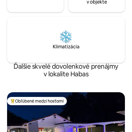
v objekte
Klimatizácia
Ďalšie skvelé dovolenkové prenájmy
v lokalite Habas
Obľúbené medzi hosťami
Najobľúbenejšie medzi hosťami