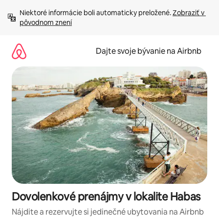
Preskočiť
Niektoré informácie boli automaticky preložené. 
Zobraziť v 
na
pôvodnom znení
obsah.
Dajte svoje bývanie na Airbnb
Dovolenkové prenájmy v lokalite Habas
Nájdite a rezervujte si jedinečné ubytovania na Airbnb