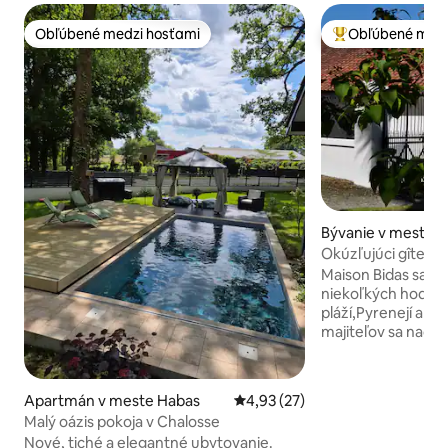
Obľúbené medzi hosťami
Obľúbené medz
Obľúbené medzi hosťami
Najobľúbenejšie 
Bývanie v meste P
Okúzľujúci gîte s 
vinohrade, 4/6 lô
Maison Bidas sa n
niekoľkých hodín 
pláží,Pyrenejí a Šp
majiteľov sa nachá
majiteľov obklope
viníc,kukurice a l
v pôvodnej budove
Apartmán v meste Habas
Priemerné ohodnotenie 4,93 z 
4,93 (27)
pohodlne mieša už
Malý oázis pokoja v Chalosse
sa pohodlne mieša
Nové, tiché a elegantné ubytovanie.
ponúkla relaxačný 