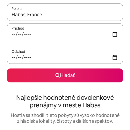
Poloha
Keď budú výsledky k dispozícii, môžete si ich prechádzať pom
Príchod
Odchod
Hľadať
Najlepšie hodnotené dovolenkové
prenájmy v meste Habas
Hostia sa zhodli: tieto pobyty sú vysoko hodnotené
z hľadiska lokality, čistoty a ďalších aspektov.