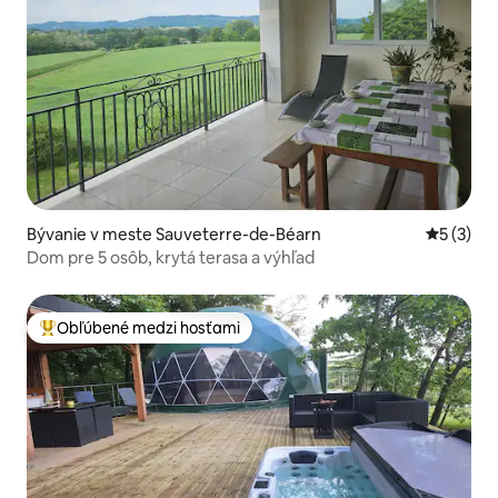
Bývanie v meste Sauveterre-de-Béarn
Priemerné
5 (3)
Dom pre 5 osôb, krytá terasa a výhľad
Obľúbené medzi hosťami
Najobľúbenejšie medzi hosťami