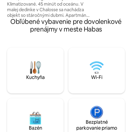
Klimatizované. 45 minút od oceánu. V
z domu, kde si m
malej dedinke v Chalosse sa nachádza
oddýchnuť a vychu
objekt so stáročnými dubmi. Apartmán
francúzsku krajinu. Srdečné privíta
Obľúbené vybavenie pre dovolenkové
je samostatný a susedí s domom
čaká so zabezpeč
majiteľov. Bazén majiteľov je prístupný
prenájmy v meste Habas
hostiteľom. Posteľná bielizeň a toaletné
potreby sú k dispozícii a pri bazéne sú k
dispozícii plavky. 26 m2 zariadená a krytá
terasa. K dispozícii je plancha/gril
Širokouhlá televízia s prístupom k službe
Netflix. Eliptická cyklistika Cestovná
postieľka Pack 'n play a detská vanička
na požiadanie.
Kuchyňa
Wi-Fi
Bezplatné
Bazén
parkovanie priamo