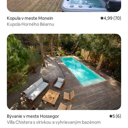
Kopula v meste Monein
Priemerné oho
4,99 (70)
Kupola Horného Béarnu
Bývanie v meste Hossegor
Priemerné
5 (6)
Villa Chistera s vírivkou a vyhrievaným bazénom