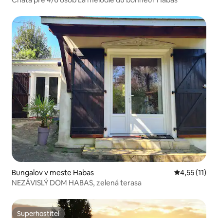
Bungalov v meste Habas
Priemerné oh
4,55 (11)
NEZÁVISLÝ DOM HABAS, zelená terasa
Superhostiteľ
Superhostiteľ