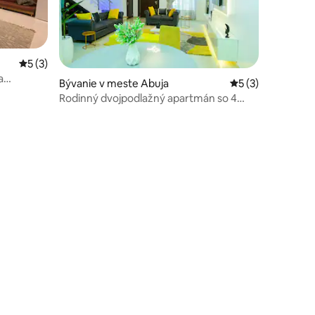
Priemerné ohodnotenie 5 z 5, počet hodnotení: 3
5 (3)
a
Bývanie v meste Abuja
Priemerné ohodno
5 (3)
Rodinný dvojpodlažný apartmán so 4
spálňami · Nepretržité napájanie · Wi-Fi ·
PS5
notení: 31