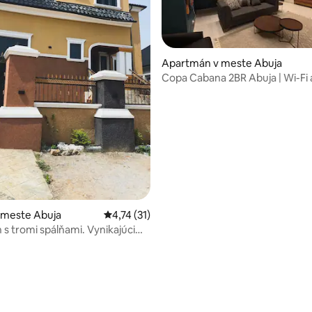
Apartmán v meste Abuja
Copa Cabana 2BR Abuja | Wi-Fi 
nepretržité napájanie
nie 5 z 5, počet hodnotení: 10
 meste Abuja
Priemerné ohodnotenie 4,74 z 5, počet hod
4,74 (31)
s tromi spálňami. Vynikajúci
ý dom