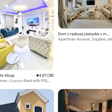
ie 4,6 z 5, počet hodnotení: 5
Dom v radovej zástavbe v me
ste Abuja
Apartmán Anoese, 3 spálne, ele
24/7, Wi-Fi
ste Abuja
Priemerné ohodnotenie 4,87 z 5, počet hodn
4,87 (38)
es - Luxury 4bed with PS5,
Wi-Fi