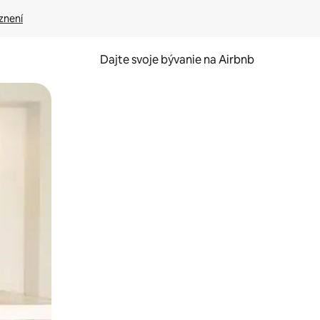
znení
Dajte svoje bývanie na Airbnb
kúmať pomocou dotykových gest či potiahnutia prstom.