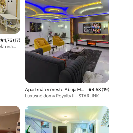
Priemerné ohodnotenie 4,76 z 5, počet hodnotení: 17
4,76 (17)
ktrina
otení: 38
Apartmán v meste Abuja Mu
Priemerné ohodnoteni
4,68 (19)
nicipal Area Council
Luxusné domy Royalty II – STARLINK,
PS5, bazén, solárne panely