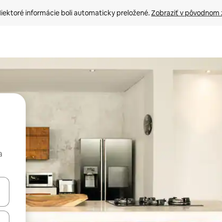
iektoré informácie boli automaticky preložené. 
Zobraziť v pôvodnom 
a
rechádzať pomocou klávesov so šípkami nahor a nadol alebo ich pres