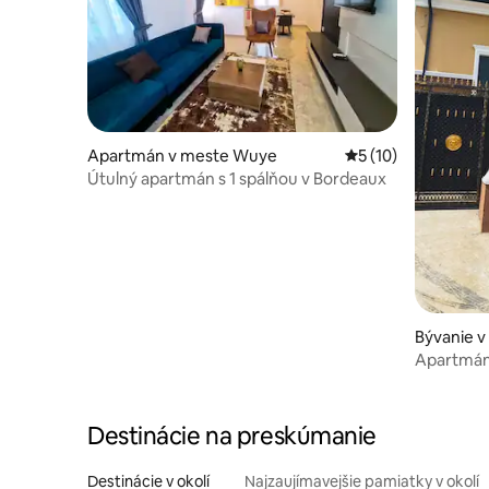
Apartmán v meste Wuye
Priemerné ohodnote
5 (10)
Útulný apartmán s 1 spálňou v Bordeaux
Bývanie v
Apartmán 
rekreačn
Destinácie na preskúmanie
Destinácie v okolí
Najzaujímavejšie pamiatky v okolí