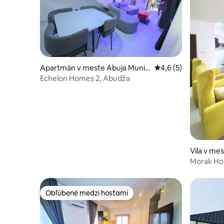
Apartmán v meste Abuja Munici
Priemerné ohodnoten
4,6 (5)
pal Area Council
Echelon Homes 2, Abudža
Vila v me
Morak Hom
security, 
Obľúbené medzi hosťami
Obľúbené medzi hosťami