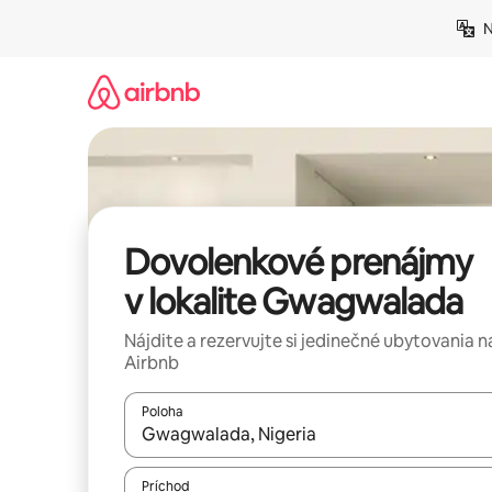
Preskočiť
N
na
obsah.
Dovolenkové prenájmy
v lokalite Gwagwalada
Nájdite a rezervujte si jedinečné ubytovania n
Airbnb
Poloha
Keď budú výsledky k dispozícii, môžete si ich p
Príchod