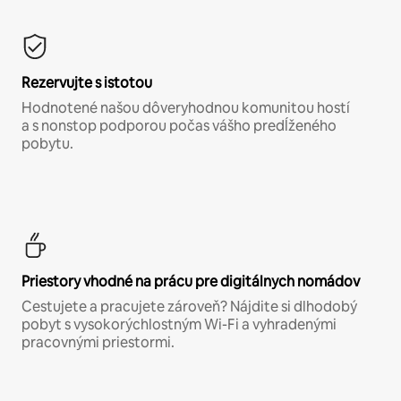
Rezervujte s istotou
Hodnotené našou dôveryhodnou komunitou hostí
a s nonstop podporou počas vášho predĺženého
pobytu.
Priestory vhodné na prácu pre digitálnych nomádov
Cestujete a pracujete zároveň? Nájdite si dlhodobý
pobyt s vysokorýchlostným Wi-Fi a vyhradenými
pracovnými priestormi.