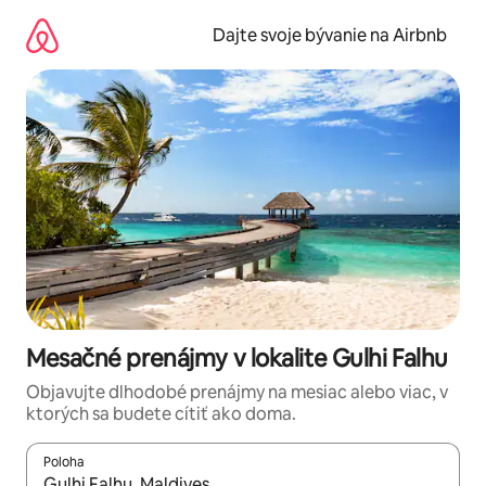
Preskočiť
na
Dajte svoje bývanie na Airbnb
obsah.
Mesačné prenájmy v lokalite Gulhi Falhu
Objavujte dlhodobé prenájmy na mesiac alebo viac, v
ktorých sa budete cítiť ako doma.
Poloha
Keď budú výsledky k dispozícii, môžete si ich prechádzať pom