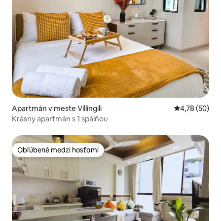
Apartmán v meste Villingili
Priemerné oho
4,78 (50)
Krásny apartmán s 1 spálňou
Obľúbené medzi hosťami
Obľúbené medzi hosťami