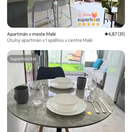
Apartmán v meste Malé
Priemerné oh
4,87 (31)
Útulný apartmán s 1 spálňou v centre Malé
Superhostiteľ
Superhostiteľ