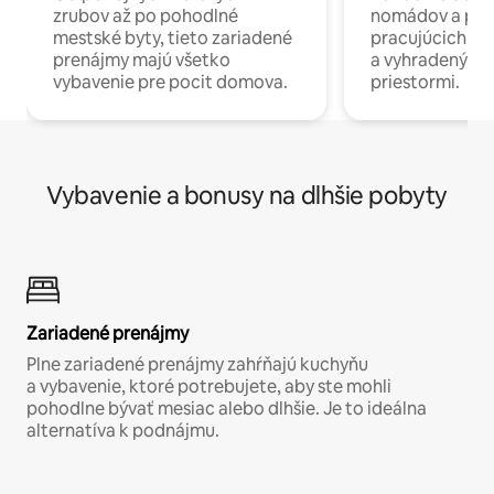
zrubov až po pohodlné
nomádov a pro
mestské byty, tieto zariadené
pracujúcich na 
prenájmy majú všetko
a vyhradenými
vybavenie pre pocit domova.
priestormi.
Vybavenie a bonusy na dlhšie pobyty
Zariadené prenájmy
Plne zariadené prenájmy zahŕňajú kuchyňu
a vybavenie, ktoré potrebujete, aby ste mohli
pohodlne bývať mesiac alebo dlhšie. Je to ideálna
alternatíva k podnájmu.