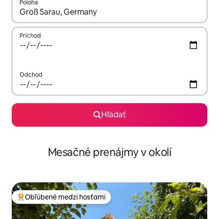
Poloha
Keď budú výsledky k dispozícii, môžete si ich prechádzať pom
Príchod
Odchod
Hľadať
Mesačné prenájmy v okolí
Obľúbené medzi hosťami
Najobľúbenejšie medzi hosťami