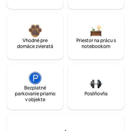
Vhodné pre
Priestor na prácu s
domáce zvieratá
notebookom
Bezplatné
parkovanie priamo
Posilňovňa
v objekte