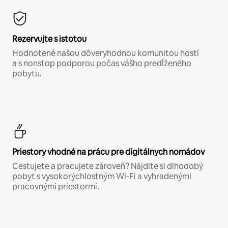
Rezervujte s istotou
Hodnotené našou dôveryhodnou komunitou hostí
a s nonstop podporou počas vášho predĺženého
pobytu.
Priestory vhodné na prácu pre digitálnych nomádov
Cestujete a pracujete zároveň? Nájdite si dlhodobý
pobyt s vysokorýchlostným Wi-Fi a vyhradenými
pracovnými priestormi.