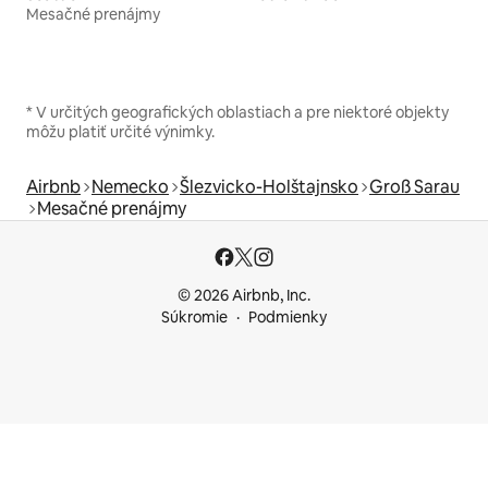
Mesačné prenájmy
* V určitých geografických oblastiach a pre niektoré objekty
môžu platiť určité výnimky.
Airbnb
Nemecko
Šlezvicko-Holštajnsko
Groß Sarau
Mesačné prenájmy
© 2026 Airbnb, Inc.
Súkromie
Podmienky