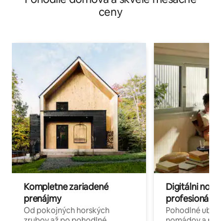
ceny
Kompletne zariadené
Digitálni nomá
prenájmy
profesionáli 
Od pokojných horských
Pohodlné ubyto
zrubov až po pohodlné
nomádov a pro