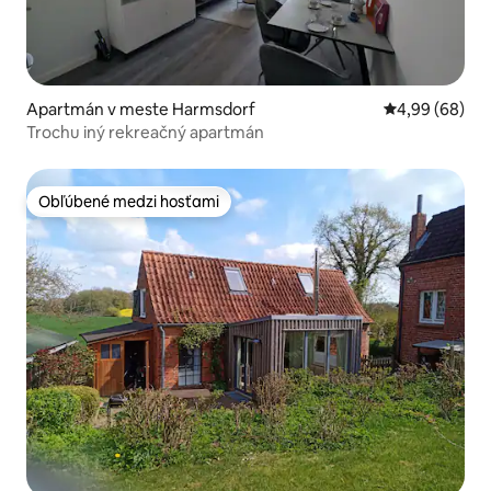
Apartmán v meste Harmsdorf
Priemerné oho
4,99 (68)
Trochu iný rekreačný apartmán
Obľúbené medzi hosťami
Obľúbené medzi hosťami