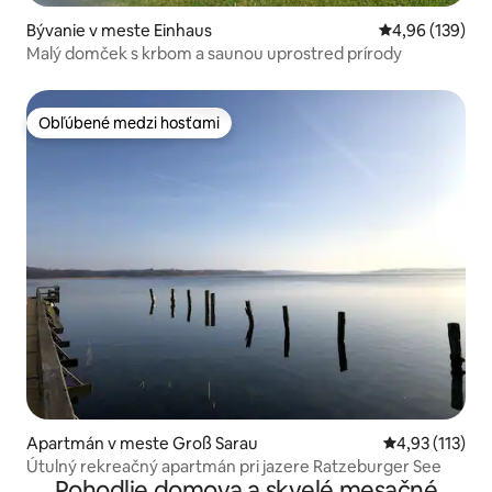
Bývanie v meste Einhaus
Priemerné ohod
4,96 (139)
Malý domček s krbom a saunou uprostred prírody
Obľúbené medzi hosťami
Obľúbené medzi hosťami
Apartmán v meste Groß Sarau
Priemerné oho
4,93 (113)
Útulný rekreačný apartmán pri jazere Ratzeburger See
Pohodlie domova a skvelé mesačné