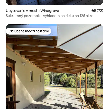
Ubytovanie v meste Winegrove
Priemerné 
5 (72)
Súkromný pozemok s výhľadom na rieku na 126 akroch
Obľúbené medzi hosťami
Obľúbené medzi hosťami