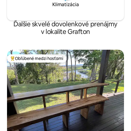
Klimatizácia
Ďalšie skvelé dovolenkové prenájmy
v lokalite Grafton
Obľúbené medzi hosťami
Najobľúbenejšie medzi hosťami