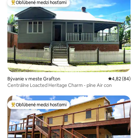
Obľúbené medzi hosťami
Najobľúbenejšie medzi hosťami
Bývanie v meste Grafton
Priemerné oho
4,82 (84)
Centrálne Loacted Heritage Charm - plne Air con
Obľúbené medzi hosťami
Najobľúbenejšie medzi hosťami