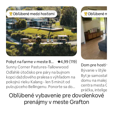
Obľúbené medzi hosťami
Obľúbené medz
Najobľúbenejšie medzi hosťami
Najobľúbenejšie 
Pobyt na farme v meste Belli
Priemerné ohodnotenie 4,99 z 5
4,99 (119)
Dom pre hostí v m
ngen
Sunny Corner Pastures-Tallowwood
enza
Bývanie v štýle štú
Odľahlé útočisko pre páry na bujnom
blízko Graftonu
Byt je samostatné
kopci dažďového pralesa s výhľadom na
domu na malej far
pokojnú rieku Kalang - len 5 minút od
centra mesta Grafton. K vybaven
pulzujúceho Bellingenu. Ponorte sa do
práčka, inteligentn
svojej súkromnej naparovanej cédrovej
Obľúbené vybavenie pre dovolenkové
vybavená kuchyňa
vírivky, oddýchnite si v luxusnej
neobmedzené Wi-F
prenájmy v meste Grafton
manželskej posteli a v zime sa ukľudnite
vrchnom vankúši a 
pri drevenom krbe alebo sa v lete
Veľa miesta na par
ochlaďte v šumivom bazéne.