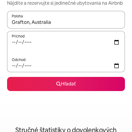
Nájdite a rezervujte si jedinečné ubytovania na Airbnb
Poloha
Keď budú výsledky k dispozícii, môžete si ich prechádzať pom
Príchod
Odchod
Hľadať
Stručné štatistiky o dovolenkových