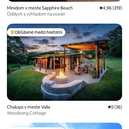
Minidom v meste Sapphire Beach
Priemerné ohod
4,96 (319)
Oddych s výhľadom na oceán
Obľúbené medzi hosťami
Najobľúbenejšie medzi hosťami
Chalupa v meste Valla
Priemerné 
5 (36)
Woodsong Cottage