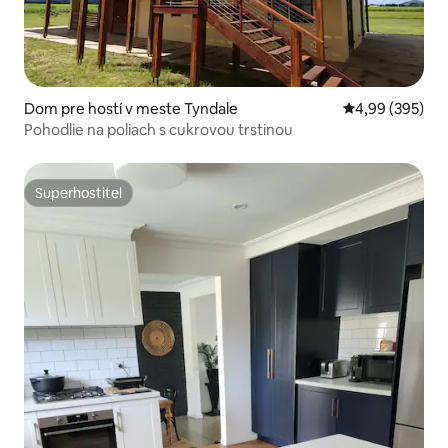
Dom pre hostí v meste Tyndale
Priemerné ohod
4,99 (395)
Pohodlie na poliach s cukrovou trstinou
Superhostiteľ
Superhostiteľ