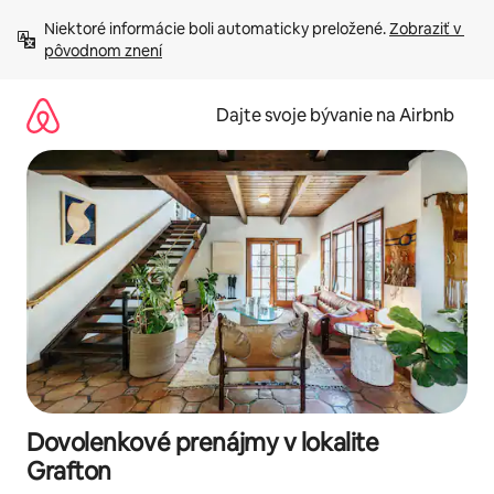
Preskočiť
Niektoré informácie boli automaticky preložené. 
Zobraziť v 
na
pôvodnom znení
obsah.
Dajte svoje bývanie na Airbnb
Dovolenkové prenájmy v lokalite
Grafton