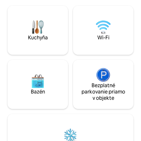
nákladných áut al
Vychutnajte si premyslené raňajky pri
náradie. Je veľmi
príchode, omladzujte sa v cédrovej
by niečo mohlo b
saune a studenom ponorení a potom na
poškodené tam, kd
nás zakončite vychladenou fľašou
vnútri je otvorená
bubliniek. Pokojný únik na opätovné
priestory na span
spojenie a načerpanie nových síl.
Kuchyňa
Wi-Fi
Bezplatné
Bazén
parkovanie priamo
v objekte