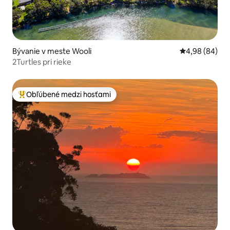
Bývanie v meste Wooli
Priemerné oho
4,98 (84)
2Turtles pri rieke
Obľúbené medzi hosťami
Najobľúbenejšie medzi hosťami