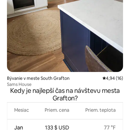
Bývanie v meste South Grafton
Priemerné oho
4,94 (16)
Sams House
Kedy je najlepší čas na návštevu mesta
Grafton?
Mesiac
Priem. cena
Priem. teplota
Jan
133 $ USD
77 °F