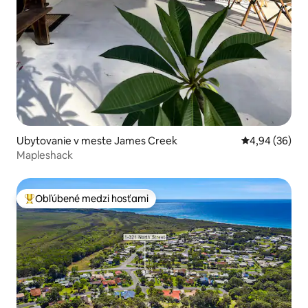
Ubytovanie v meste James Creek
Priemerné oho
4,94 (36)
Mapleshack
Obľúbené medzi hosťami
Najobľúbenejšie medzi hosťami