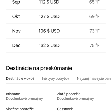
Sep
112 $ USD
65 °F
Okt
127 $ USD
69 °F
Nov
106 $ USD
73 °F
Dec
132 $ USD
75 °F
Destinácie na preskúmanie
Destinácie v okolí
Iné typy pobytov
Najzaujímavejšie pami
Brisbane
Zlaté pobrežie
Dovolenkové prenájmy
Dovolenkové prenájmy
Slnečné pobrežie
Cessnock