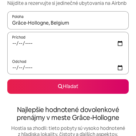
Nájdite a rezervujte si jedinečné ubytovania na Airbnb
Poloha
Keď budú výsledky k dispozícii, môžete si ich prechádzať pom
Príchod
Odchod
Hľadať
Najlepšie hodnotené dovolenkové
prenájmy v meste Grâce-Hollogne
Hostia sa zhodli: tieto pobyty sú vysoko hodnotené
z hľadiska lokality, čistoty a ďalších aspektov.