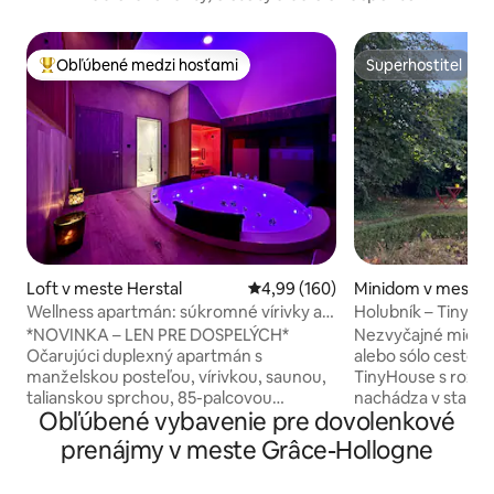
Obľúbené medzi hosťami
Superhostiteľ
Najobľúbenejšie medzi hosťami
Superhostiteľ
Loft v meste Herstal
Priemerné ohodnotenie 4,99 z 5
4,99 (160)
Minidom v meste 
Wellness apartmán: súkromné vírivky a
Holubník – TinyHo
sauny
Liège
*NOVINKA – LEN PRE DOSPELÝCH*
Nezvyčajné miesto
Očarujúci duplexný apartmán s
alebo sólo cestovateľa. Te
manželskou posteľou, vírivkou, saunou,
TinyHouse s rozloh
talianskou sprchou, 85-palcovou
nachádza v staro
Obľúbené vybavenie pre dovolenkové
inteligentnou televíziou a vyhradeným
umožní zažiť nez
parkovacím miestom pred vchodom 🅿️
okamih v srdci Liège. Jeho k
prenájmy v meste Grâce-Hollogne
Nezávislý vstup a výstup pomocou
prostredie so záhr
digitálneho kódu Doplnky ✨ pri
oddych a vychutnan