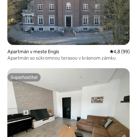
Apartmán v meste Engis
Priemerné oh
4,8 (99)
Apartmán so súkromnou terasou v krásnom zámku
Superhostiteľ
Superhostiteľ