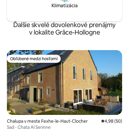
Klimatizácia
Ďalšie skvelé dovolenkové prenájmy
v lokalite Grâce-Hollogne
Obľúbené medzi hosťami
Obľúbené medzi hosťami
Chalupa v meste Fexhe-le-Haut-Clocher
Priemerné oho
4,98 (50)
Sad - Chata Al Serinne