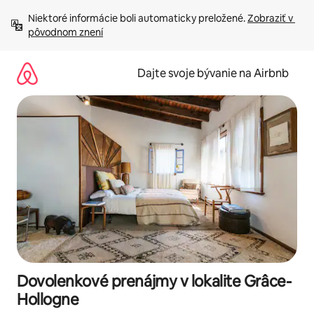
Preskočiť
Niektoré informácie boli automaticky preložené. 
Zobraziť v 
na
pôvodnom znení
obsah.
Dajte svoje bývanie na Airbnb
Dovolenkové prenájmy v lokalite Grâce-
Hollogne