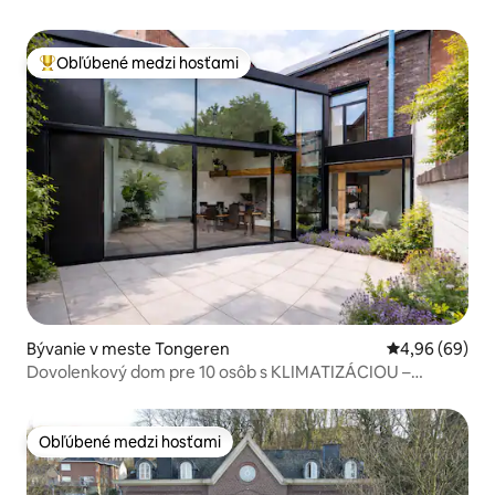
Obľúbené medzi hosťami
Najobľúbenejšie medzi hosťami
Bývanie v meste Tongeren
Priemerné oho
4,96 (69)
Dovolenkový dom pre 10 osôb s KLIMATIZÁCIOU –
Zverejnené v Designbook
Obľúbené medzi hosťami
Obľúbené medzi hosťami