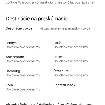
Loft de Waroux & Romantický priestor (Jacuzzi&Sauna)
Destinácie na preskúmanie
Destinácie v okolí
Najzaujímavejšie pamiatky v okolí
Londýn
Paríž
Dovolenkové prenájmy
Dovolenkové prenájmy
Amsterdam
Brusel
Dovolenkové prenájmy
Dovolenkové prenájmy
Hamburg
Štrasburg
Dovolenkové prenájmy
Dovolenkové prenájmy
Kolín
Zobraziť viac
Dovolenkové prenájmy
Airbnb
Belgicko
Wallonia
Liège
Grâce-Hollogne