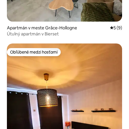
Apartmán v meste Grâce-Hollogne
Priemerné
5 (9)
Útulný apartmán v Bierset
Obľúbené medzi hosťami
Obľúbené medzi hosťami