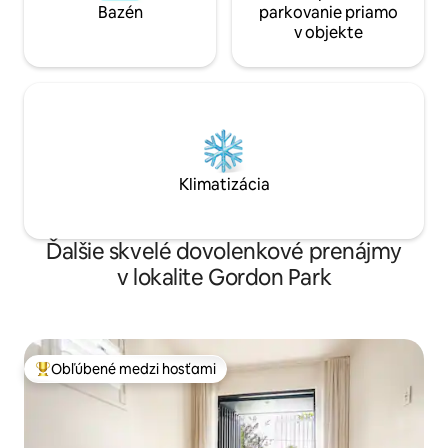
Bazén
parkovanie priamo
v objekte
Klimatizácia
Ďalšie skvelé dovolenkové prenájmy
v lokalite Gordon Park
Obľúbené medzi hosťami
Najobľúbenejšie medzi hosťami