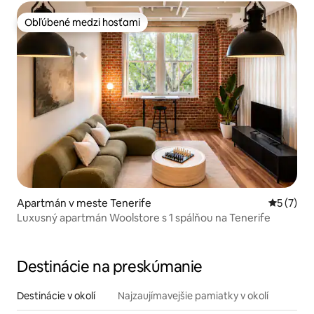
Obľúbené medzi hosťami
Obľúbené medzi hosťami
Apartmán v meste Tenerife
Priemerné
5 (7)
Luxusný apartmán Woolstore s 1 spálňou na Tenerife
Destinácie na preskúmanie
Destinácie v okolí
Najzaujímavejšie pamiatky v okolí