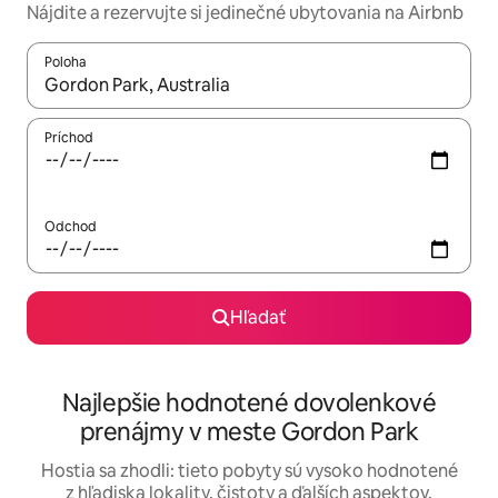
Nájdite a rezervujte si jedinečné ubytovania na Airbnb
Poloha
Keď budú výsledky k dispozícii, môžete si ich prechádzať pom
Príchod
Odchod
Hľadať
Najlepšie hodnotené dovolenkové
prenájmy v meste Gordon Park
Hostia sa zhodli: tieto pobyty sú vysoko hodnotené
z hľadiska lokality, čistoty a ďalších aspektov.