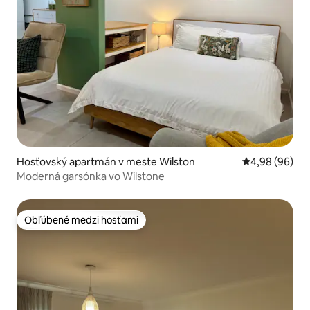
Hosťovský apartmán v meste Wilston
Priemerné oho
4,98 (96)
Moderná garsónka vo Wilstone
Obľúbené medzi hosťami
Obľúbené medzi hosťami