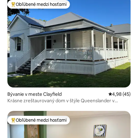
Obľúbené medzi hosťami
Najobľúbenejšie medzi hosťami
Bývanie v meste Clayfield
Priemerné oho
4,98 (45)
Krásne zreštaurovaný dom v štýle Queenslander v
Clayfielde
Obľúbené medzi hosťami
Najobľúbenejšie medzi hosťami