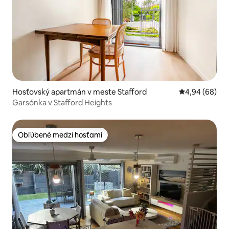
Hosťovský apartmán v meste Stafford
Priemerné oho
4,94 (68)
Garsónka v Stafford Heights
Obľúbené medzi hosťami
Obľúbené medzi hosťami