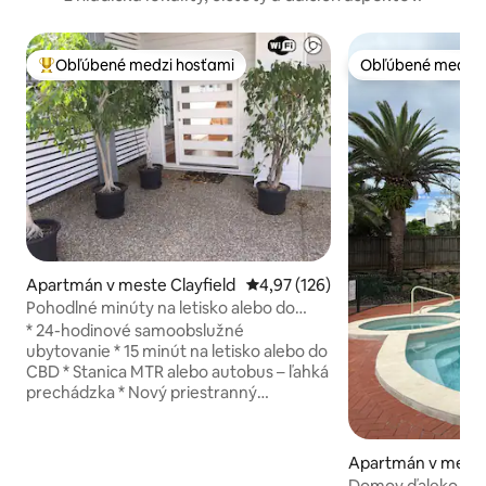
Obľúbené medzi hosťami
Obľúbené medzi 
Najobľúbenejšie medzi hosťami
Obľúbené medzi 
Apartmán v meste Clayfield
Priemerné ohodnotenie 4,97 z 5
4,97 (126)
Pohodlné minúty na letisko alebo do
mesta
* 24-hodinové samoobslužné
ubytovanie * 15 minút na letisko alebo do
CBD * Stanica MTR alebo autobus – ľahká
prechádzka * Nový priestranný
apartmán v podzemí domu zahŕňa
salónik, kuchyňu, kúpeľňu, spálňu a
práčovňu, ktoré sú určené výlučne pre
Apartmán v mest
hostí * Klimatizácia a ventilátory *
Domov ďaleko od