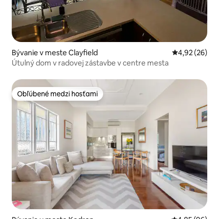
Bývanie v meste Clayfield
Priemerné oho
4,92 (26)
Útulný dom v radovej zástavbe v centre mesta
Obľúbené medzi hosťami
Obľúbené medzi hosťami