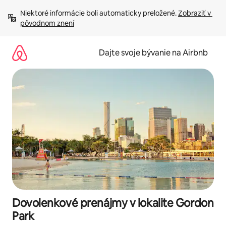
Preskočiť
Niektoré informácie boli automaticky preložené. 
Zobraziť v 
na
pôvodnom znení
obsah.
Dajte svoje bývanie na Airbnb
Dovolenkové prenájmy v lokalite Gordon
Park