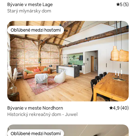
Bývanie v meste Lage
Priemerné
5 (5)
Starý mlynársky dom
Obľúbené medzi hosťami
Obľúbené medzi hosťami
Bývanie v meste Nordhorn
Priemerné oh
4,9 (40)
Historický rekreačný dom - Juwel
Obľúbené medzi hosťami