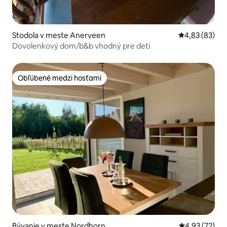
Stodola v meste Anerveen
Priemerné oho
4,83 (83)
Dovolenkový dom/b&b vhodný pre deti
Obľúbené medzi hosťami
Obľúbené medzi hosťami
Bývanie v meste Nordhorn
Priemerné oho
4,93 (72)