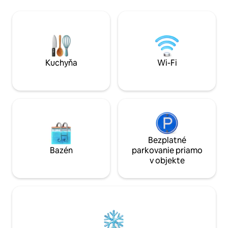
vybavenie a vyba
vchodom, kuchyňou, kúpeľňou a
rodiny. Užite si p
podkrovím s priestorom na spanie pre
kuchyňu, lodžiu, in
štyroch ľudí. Opýtajte sa a užívajte si
posilňovňu a farm
prírodu, hospodárske zvieratá, zbierajte
regionálnymi prod
záhradu a ďalšie. Ideálne pre cyklistov a
svoj výlet teraz!
turistov alebo pre tých, ktorí hľadajú
relaxáciu. Vitajte v Erve Van Roijenswijk v
Kuchyňa
Wi-Fi
Kloosterhaare!
Bezplatné
Bazén
parkovanie priamo
v objekte