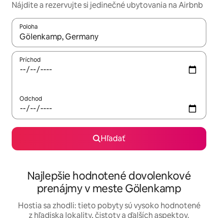
Nájdite a rezervujte si jedinečné ubytovania na Airbnb
Poloha
Keď budú výsledky k dispozícii, môžete si ich prechádzať pom
Príchod
Odchod
Hľadať
Najlepšie hodnotené dovolenkové
prenájmy v meste Gölenkamp
Hostia sa zhodli: tieto pobyty sú vysoko hodnotené
z hľadiska lokality, čistoty a ďalších aspektov.