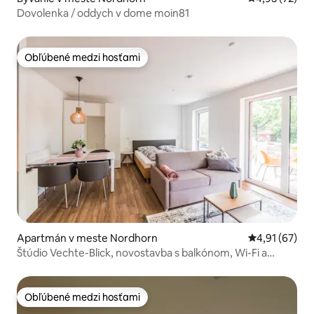
Dovolenka / oddych v dome moin81
Obľúbené medzi hosťami
Obľúbené medzi hosťami
Apartmán v meste Nordhorn
Priemerné oho
4,91 (67)
Štúdio Vechte-Blick, novostavba s balkónom, Wi-Fi a
parkovacím miestom
Obľúbené medzi hosťami
Obľúbené medzi hosťami