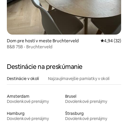
Dom pre hostí v meste Bruchterveld
Priemerné oho
4,94 (32)
B&B 75B - Bruchterveld
Destinácie na preskúmanie
Destinácie v okolí
Najzaujímavejšie pamiatky v okolí
Amsterdam
Brusel
Dovolenkové prenájmy
Dovolenkové prenájmy
Hamburg
Štrasburg
Dovolenkové prenájmy
Dovolenkové prenájmy