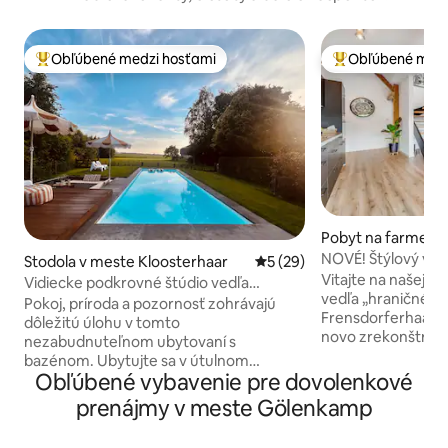
Obľúbené medzi hosťami
Obľúbené medz
Najobľúbenejšie medzi hosťami
Najobľúbenejšie 
Pobyt na farme v
dhorn
NOVÉ! Štýlový vys
Stodola v meste Kloosterhaar
Priemerné ohodnotenie 5 z 
5 (29)
starej farme
Vitajte na našej b
Vidiecke podkrovné štúdio vedľa
vedľa „hraničnéh
prírodnej rezervácie + bazén
Pokoj, príroda a pozornosť zohrávajú
Frensdorferhaar! 
dôležitú úlohu v tomto
novo zrekonštruo
nezabudnuteľnom ubytovaní s
apartmánoch s m
bazénom. Ubytujte sa v útulnom
historickým šarm
Obľúbené vybavenie pre dovolenkové
podkrovnom štúdiu na historickej farme
priamo na cyklisti
uprostred vidieka, ktorá hraničí s
prenájmy v meste Gölenkamp
ideálny pre cyklist
prírodnou rezerváciou
uzamykateľná gará
Engbertsdijkvenen. S vlastným