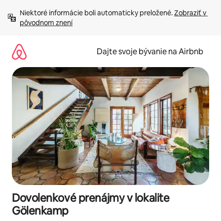
Preskočiť
Niektoré informácie boli automaticky preložené. 
Zobraziť v 
na
pôvodnom znení
obsah.
Dajte svoje bývanie na Airbnb
Dovolenkové prenájmy v lokalite
Gölenkamp