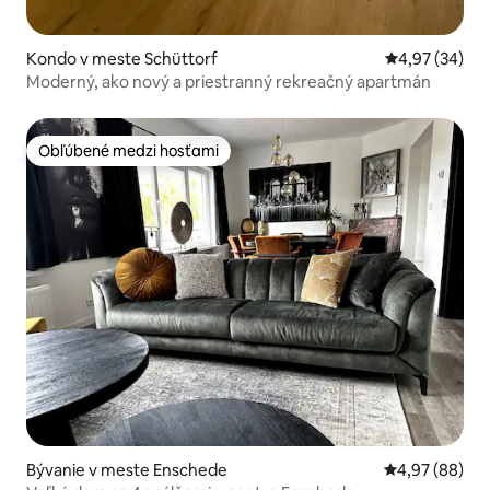
Kondo v meste Schüttorf
Priemerné oho
4,97 (34)
Moderný, ako nový a priestranný rekreačný apartmán
Obľúbené medzi hosťami
Obľúbené medzi hosťami
Bývanie v meste Enschede
Priemerné oho
4,97 (88)