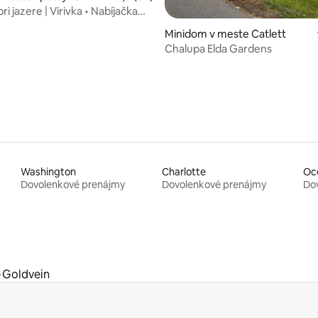
se
ri jazere | Vírivka • Nabíjačka
enie 5 z 5, počet hodnotení: 7
ické vozidlá • Altánok
Minidom v meste Catlett
Chalupa Elda Gardens
Washington
Charlotte
Oc
Dovolenkové prenájmy
Dovolenkové prenájmy
Do
Goldvein