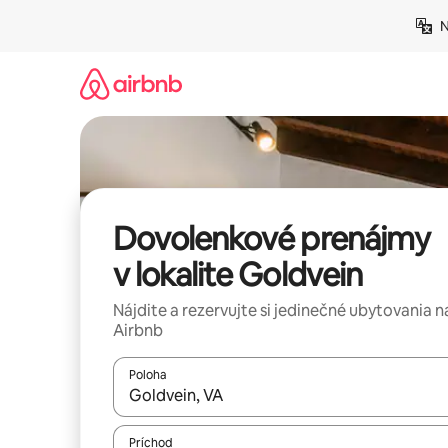
Preskočiť
N
na
obsah.
Dovolenkové prenájmy
v lokalite Goldvein
Nájdite a rezervujte si jedinečné ubytovania n
Airbnb
Poloha
Keď budú výsledky k dispozícii, môžete si ich p
Príchod