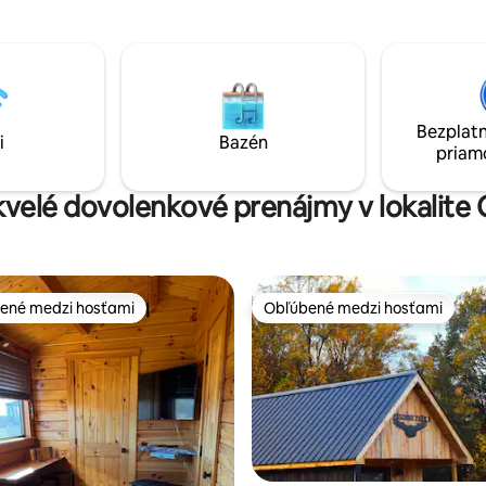
 krbe alebo vonkajšom ohnisku
výhľad na 50 míľ do Západnej Vi
ii je drevo).
jasného dňa a najbližší sused je
pol míle. Skutočne súkromné út
vybavené modernými vymože
vrátane: nabíjačky na elektromo
inteligentných zariadení, televí
Bezplatn
plochou obrazovkou, písacieho 
i
Bazén
priam
státie, sporáka na drevo a kúp
županov.
kvelé dovolenkové prenájmy v lokalite
ené medzi hosťami
Obľúbené medzi hosťami
enejšie medzi hosťami
Obľúbené medzi hosťami