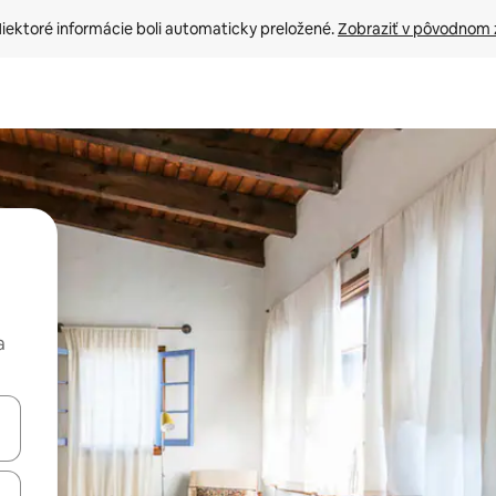
iektoré informácie boli automaticky preložené. 
Zobraziť v pôvodnom 
a
rechádzať pomocou klávesov so šípkami nahor a nadol alebo ich pres