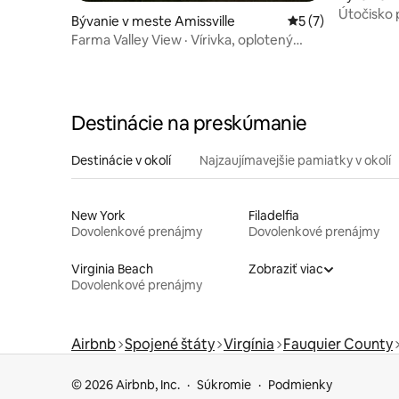
Courthou
Útočisko p
Bývanie v meste Amissville
Priemerné ohodnot
5 (7)
pre elektr
Farma Valley View · Vírivka, oplotený
pasienok
Destinácie na preskúmanie
Destinácie v okolí
Najzaujímavejšie pamiatky v okolí
New York
Filadelfia
Dovolenkové prenájmy
Dovolenkové prenájmy
Virginia Beach
Zobraziť viac
Dovolenkové prenájmy
Airbnb
Spojené štáty
Virgínia
Fauquier County
© 2026 Airbnb, Inc.
Súkromie
Podmienky