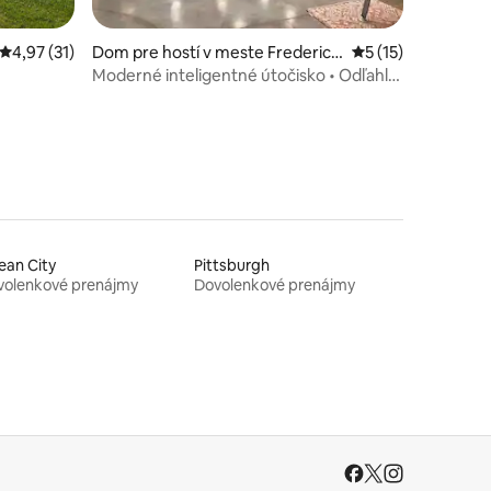
Priemerné ohodnotenie 4,97 z 5, počet hodnotení: 31
4,97 (31)
Dom pre hostí v meste Frederick
Priemerné ohodnot
5 (15)
sburg
Moderné inteligentné útočisko • Odľahlé,
pokojné a tiché
ean City
Pittsburgh
volenkové prenájmy
Dovolenkové prenájmy