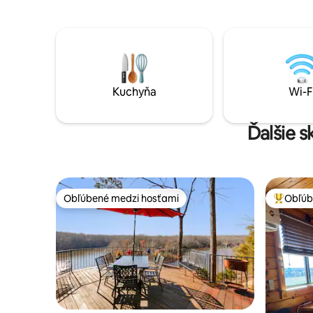
drevenom
guľatiny. K dispozícii je veľa vonkajšieho
(k dispozíc
priestoru, ktorý zahŕňa predné a kryté
bočné verandy, pasienky, ohnisko a
hojdaciu sieť na relaxáciu, ktoré si určite
užijete!
Kuchyňa
Wi-F
Ďalšie s
Obľúbené medzi hosťami
Obľúb
Obľúbené medzi hosťami
Najobľúb