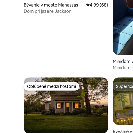
Bývanie v meste Manassas
Priemerné ohodnotenie
4,99 (68)
Dom pri jazere Jackson
Minidom 
Minidom 
Obľúbené medzi hosťami
Superhos
Obľúbené medzi hosťami
Superhos
Bývanie v