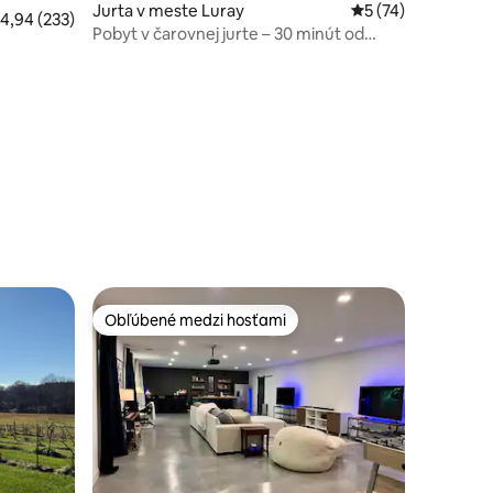
Jurta v meste Luray
Priemerné ohodnot
5 (74)
riemerné ohodnotenie 4,94 z 5, počet hodnotení: 233
4,94 (233)
Pobyt v čarovnej jurte – 30 minút od
zastávky SNP! – Výhľad na hory –
otení: 58
Obľúbené medzi hosťami
Obľúbené medzi hosťami
otení: 84