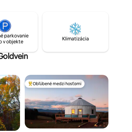
rgínie za
manželskú posteľ, rozkladaciu
 vzdialený
jednolôžkovú posteľ a detskú postieľku
očisko je
Pack and Play. Apartmán sa nachádza
nosťami
neďaleko nemocnice Stafford Hospital a
bily,
VRE.
zora s
é parkovanie
stola na
Klimatizácia
o v objekte
eľných
 Goldvein
Obľúbené medzi hosťami
Najobľúbenejšie medzi hosťami