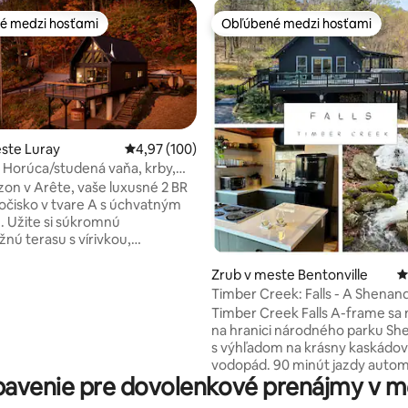
é medzi hosťami
Obľúbené medzi hosťami
é medzi hosťami
Obľúbené medzi hosťami
ste Luray
Priemerné ohodnotenie 4,97 z 5, počet hodno
4,97 (100)
| Horúca/studená vaňa, krby,
ektrická zástrčka
zon v Arête, vaše luxusné 2 BR
očisko v tvare A s úchvatným
4,88 z 5, počet hodnotení: 156
 Užite si súkromnú
žnú terasu s vírivkou,
 ponorom a cédrovou parnou
okonalý oddych. Vo vnútri
Zrub v meste Bentonville
P
nšpirovaná kúpeľmi ponúka
Timber Creek: Falls - A Shena
é podlahy a vešiak na uteráky a
Cabin
Timber Creek Falls A-frame sa
cu sprchu s piatimi masážnymi
na hranici národného parku S
Kuchyňa je plne vybavená a
s výhľadom na krásny kaskádov
e pod šírym nebom si môžete
vodopád. 90 minút jazdy autom
 pomocou vonkajšieho grilu
avenie pre dovolenkové prenájmy v m
tento výlet do zrubu vás prinúti
 Oddýchnite si pri vnútornom
oddychovať v pokoji. Vírivka p