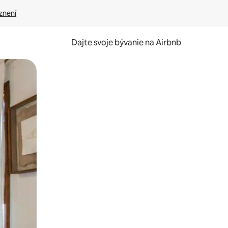
znení
Dajte svoje bývanie na Airbnb
kúmať pomocou dotykových gest či potiahnutia prstom.