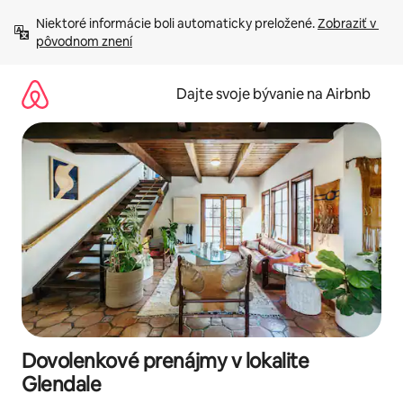
Preskočiť
Niektoré informácie boli automaticky preložené. 
Zobraziť v 
na
pôvodnom znení
obsah.
Dajte svoje bývanie na Airbnb
Dovolenkové prenájmy v lokalite
Glendale