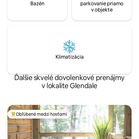
Bazén
parkovanie priamo
v objekte
Klimatizácia
Ďalšie skvelé dovolenkové prenájmy
v lokalite Glendale
Obľúbené medzi hosťami
Najobľúbenejšie medzi hosťami