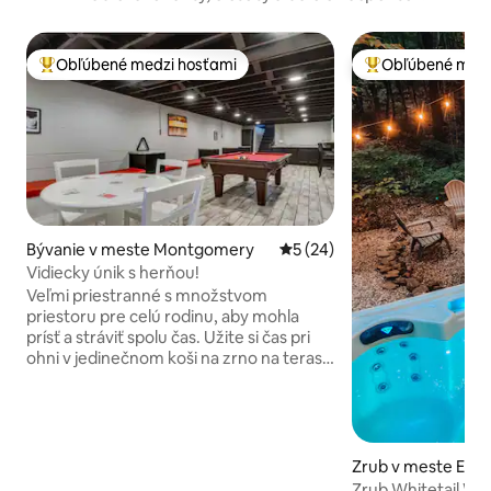
Obľúbené medzi hosťami
Obľúbené medz
Najobľúbenejšie medzi hosťami
Najobľúbenejšie 
Bývanie v meste Montgomery
Priemerné ohodnotenie 5 z 
5 (24)
Vidiecky únik s herňou!
Veľmi priestranné s množstvom
priestoru pre celú rodinu, aby mohla
prísť a stráviť spolu čas. Užite si čas pri
ohni v jedinečnom koši na zrno na terase
alebo v suterénnej herni pri hraní
stolových hier, bazéna alebo šípok.
Vychutnajte si jedlo vo veľkej
priestrannej kuchyni s dostatkom miesta
na sedenie pre celú rodinu, 3
Zrub v meste Ecke
samostatné obývacie priestory s
Zrub Whitetail Wo