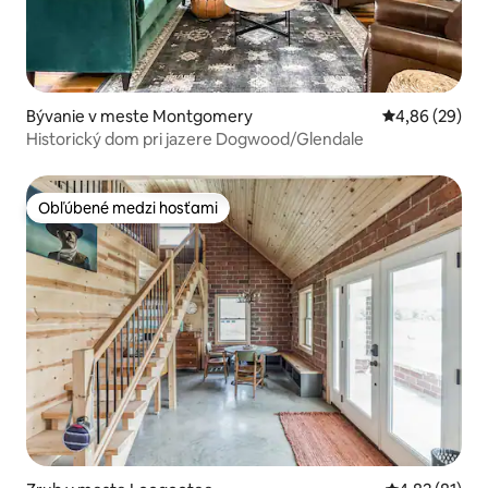
Bývanie v meste Montgomery
Priemerné oho
4,86 (29)
Historický dom pri jazere Dogwood/Glendale
Obľúbené medzi hosťami
Obľúbené medzi hosťami