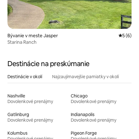
Bývanie v meste Jasper
Priemerné
5 (6)
Starina Ranch
Destinácie na preskúmanie
Destinácie v okolí
Najzaujímavejšie pamiatky v okolí
Nashville
Chicago
Dovolenkové prenájmy
Dovolenkové prenájmy
Gatlinburg
Indianapolis
Dovolenkové prenájmy
Dovolenkové prenájmy
Kolumbus
Pigeon Forge
Dovolenkové prenájmy
Dovolenkové prenájmy