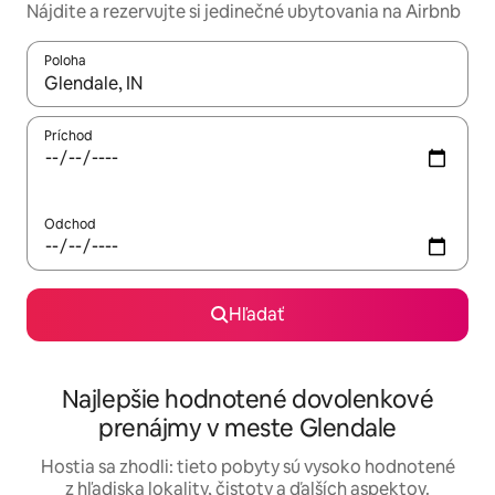
Nájdite a rezervujte si jedinečné ubytovania na Airbnb
Poloha
Keď budú výsledky k dispozícii, môžete si ich prechádzať pom
Príchod
Odchod
Hľadať
Najlepšie hodnotené dovolenkové
prenájmy v meste Glendale
Hostia sa zhodli: tieto pobyty sú vysoko hodnotené
z hľadiska lokality, čistoty a ďalších aspektov.