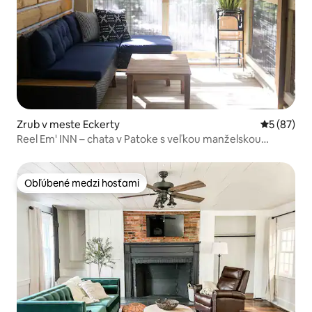
Zrub v meste Eckerty
Priemerné 
5 (87)
Reel Em' INN – chata v Patoke s veľkou manželskou
posteľou a vírivkou
Obľúbené medzi hosťami
Obľúbené medzi hosťami