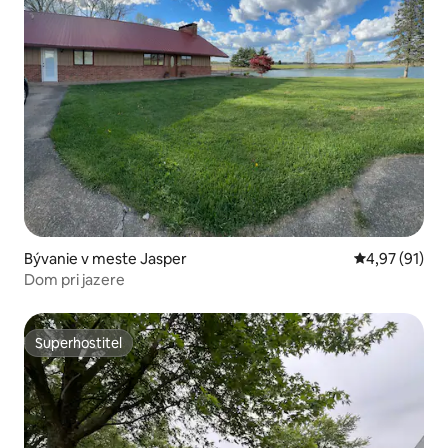
Bývanie v meste Jasper
Priemerné oho
4,97 (91)
Dom pri jazere
Superhostiteľ
Superhostiteľ