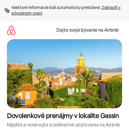
Preskočiť
Niektoré informácie boli automaticky preložené. 
Zobraziť v 
na
pôvodnom znení
obsah.
Dajte svoje bývanie na Airbnb
Dovolenkové prenájmy v lokalite Gassin
Nájdite a rezervujte si jedinečné ubytovania na Airbnb