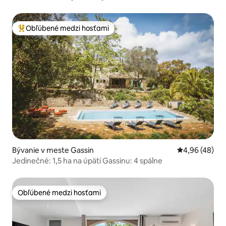
Tropez
Obľúbené medzi hosťami
Najobľúbenejšie medzi hosťami
Bývanie v meste Gassin
Priemerné oho
4,96 (48)
Jedinečné: 1,5 ha na úpätí Gassinu: 4 spálne
Obľúbené medzi hosťami
Obľúbené medzi hosťami