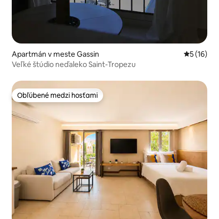
Apartmán v meste Gassin
Priemerné 
5 (16)
Veľké štúdio neďaleko Saint-Tropezu
Obľúbené medzi hosťami
Obľúbené medzi hosťami