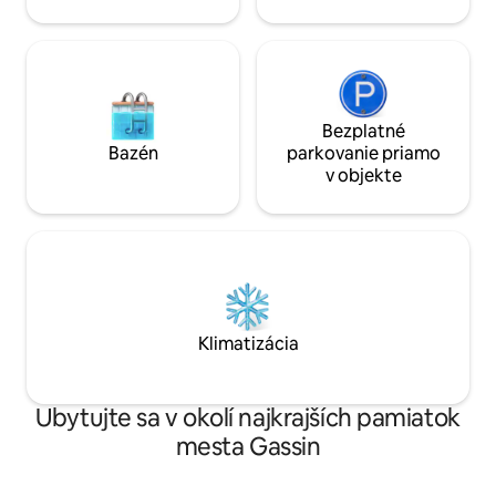
stanice alebo letiskovej prepravy (
kontaktujte nás ) Možnosť „ Služby à la
carte“ nás kontaktujte. ( Raňajky s
kávovým čajom maslo pečivo s
príplatkom od 8:00 do 10:00...
kontaktujte nás deň vopred
Bezplatné
Bazén
parkovanie priamo
v objekte
Klimatizácia
Ubytujte sa v okolí najkrajších pamiatok
mesta Gassin