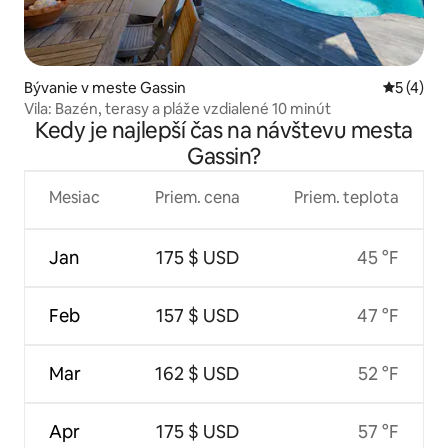
Bývanie v meste Gassin
Priemerné
5 (4)
Vila: Bazén, terasy a pláže vzdialené 10 minút
Kedy je najlepší čas na návštevu mesta
Gassin?
Mesiac
Priem. cena
Priem. teplota
Jan
175 $ USD
45 °F
Feb
157 $ USD
47 °F
Mar
162 $ USD
52 °F
Apr
175 $ USD
57 °F