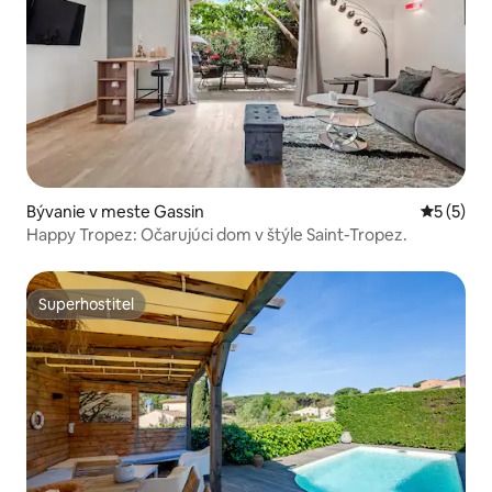
Bývanie v meste Gassin
Priemerné
5 (5)
Happy Tropez: Očarujúci dom v štýle Saint-Tropez.
Superhostiteľ
Superhostiteľ