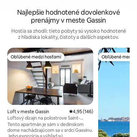
Najlepšie hodnotené dovolenkové
prenájmy v meste Gassin
Hostia sa zhodli: tieto pobyty sú vysoko hodnotené
z hľadiska lokality, čistoty a ďalších aspektov.
Obľúbené medzi hosťami
Obľúbené medzi 
Obľúbené medzi hosťami
Obľúbené medzi 
Loft v meste Gassin
Priemerné ohodnotenie 4,95 z 5
4,95 (146)
Loftový dizajn na polostrove Saint-
Tropez
Tento apartmán je sám v dedinskom
dome nachádzajúcom sa v srdci Gassinu.
Jeho expozícia a výhľad sú