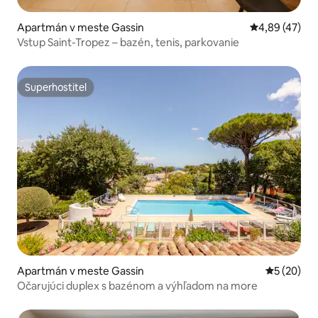
Apartmán v meste Gassin
Priemerné oho
4,89 (47)
Vstup Saint-Tropez – bazén, tenis, parkovanie
Superhostiteľ
Superhostiteľ
Apartmán v meste Gassin
Priemerné 
5 (20)
Očarujúci duplex s bazénom a výhľadom na more