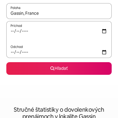
Poloha
Keď budú výsledky k dispozícii, môžete si ich prechádzať pom
Príchod
Odchod
Hľadať
Stručné štatistiky o dovolenkových
prenájmoch v lokalite Gassin