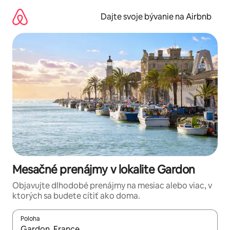
Preskočiť
na
Dajte svoje bývanie na Airbnb
obsah.
Mesačné prenájmy v lokalite Gardon
Objavujte dlhodobé prenájmy na mesiac alebo viac, v
ktorých sa budete cítiť ako doma.
Poloha
Keď budú výsledky k dispozícii, môžete si ich prechádzať pom