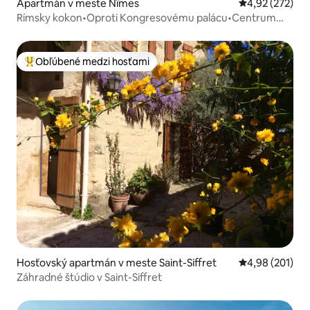
Apartmán v meste Nîmes
Priemerné ohod
4,92 (272)
Rímsky kokon•Oproti Kongresovému palácu•Centrum
mesta
Obľúbené medzi hosťami
Najobľúbenejšie medzi hosťami
Hosťovský apartmán v meste Saint-Siffret
Priemerné ohod
4,98 (201)
Záhradné štúdio v Saint-Siffret