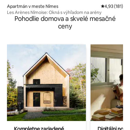
Apartmán v meste Nîmes
Priemerné oho
4,93 (181)
Les Arènes Nîmoise: Okná s výhľadom na arény
Pohodlie domova a skvelé mesačné
ceny
Kompletne zariadené
Digitálni nomá