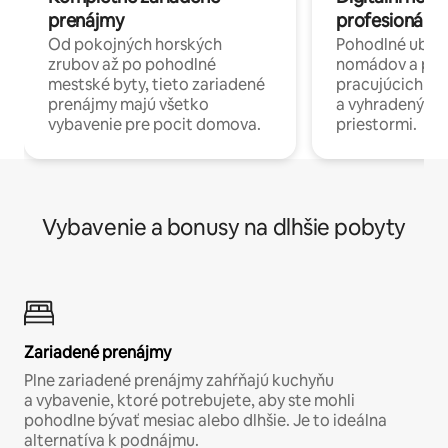
prenájmy
profesionáli 
Od pokojných horských
Pohodlné ubyto
zrubov až po pohodlné
nomádov a pro
mestské byty, tieto zariadené
pracujúcich na 
prenájmy majú všetko
a vyhradenými
vybavenie pre pocit domova.
priestormi.
Vybavenie a bonusy na dlhšie pobyty
Zariadené prenájmy
Plne zariadené prenájmy zahŕňajú kuchyňu
a vybavenie, ktoré potrebujete, aby ste mohli
pohodlne bývať mesiac alebo dlhšie. Je to ideálna
alternatíva k podnájmu.