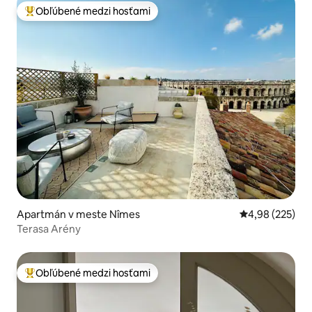
Obľúbené medzi hosťami
Najobľúbenejšie medzi hosťami
Apartmán v meste Nîmes
Priemerné ohod
4,98 (225)
Terasa Arény
Obľúbené medzi hosťami
Najobľúbenejšie medzi hosťami