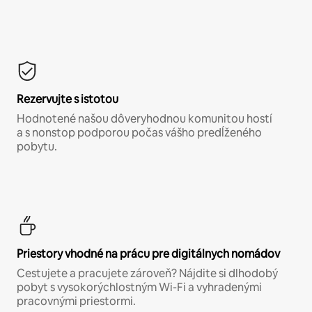
Rezervujte s istotou
Hodnotené našou dôveryhodnou komunitou hostí
a s nonstop podporou počas vášho predĺženého
pobytu.
Priestory vhodné na prácu pre digitálnych nomádov
Cestujete a pracujete zároveň? Nájdite si dlhodobý
pobyt s vysokorýchlostným Wi-Fi a vyhradenými
pracovnými priestormi.