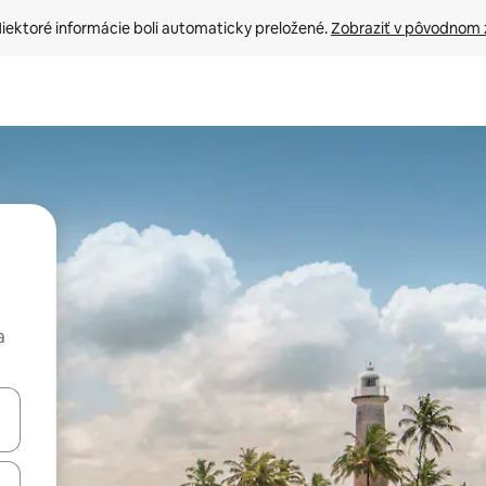
iektoré informácie boli automaticky preložené. 
Zobraziť v pôvodnom 
a
rechádzať pomocou klávesov so šípkami nahor a nadol alebo ich pres