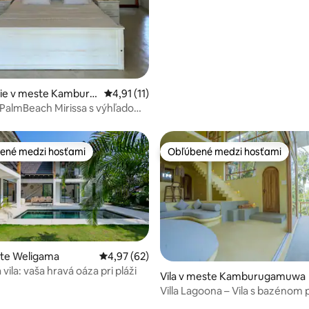
Mirisse pre 4 osoby
ie v meste Kamburu
Priemerné ohodnotenie 4,91 z 5, počet hod
4,91 (11)
PalmBeach Mirissa s výhľadom
 Dolphin
ené medzi hosťami
Obľúbené medzi hosťami
enejšie medzi hosťami
Obľúbené medzi hosťami
ste Weligama
Priemerné ohodnotenie 4,97 z 5, počet hodn
4,97 (62)
vila: vaša hravá oáza pri pláži
Vila v meste Kamburugamuwa
 4,95 z 5, počet hodnotení: 63
Villa Lagoona – Vila s bazénom 
(1 sp.)