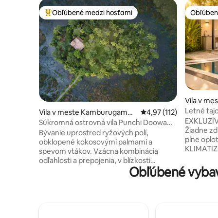
Obľúbené medzi hosťami
Obľúben
Najobľúbenejšie medzi hosťami
Obľúben
Vila v me
Letné ta
Vila v meste Kamburugamu
Priemerné ohodnotenie 
4,97 (112)
EXKLUZÍV
wa
Súkromná ostrovná vila Punchi Doowa
Žiadne zd
pre dvoch
Bývanie uprostred ryžových polí,
plne oplo
obklopené kokosovými palmami a
KLIMATIZ
spevom vtákov. Vzácna kombinácia
2 LUXUSNÉ K
odľahlosti a prepojenia, v blízkosti
VYBAVENÉ KUC
Obľúbené vybav
dedinského života, ale zároveň len rýchla
OBYTNÉ P
jazda tuk-tukom na slávne krásne pláže.
salónik a
Pre milovníkov prírody, ktorí hľadajú
meditáciu. VONKAJŠÍ RAJ: trblie
jedinečný zážitok a nahliadnutie do
súkromný 
skrytej krásy vidieckej Srí Lanky.
predzáhra
Prechádzajte sa po tropickej záhrade,