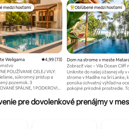
é medzi hosťami
Obľúbené medzi hosťami
é medzi hosťami
Najobľúbenejšie medzi hosťami
ste Weligama
Priemerné ohodnotenie 4,99 z 5, počet hodn
4,99 (73)
Dom na strome v meste Matar
jomstvo
Zobraziť viac – Vila Ocean Cliff n
4,97 z 5, počet hodnotení: 112
NE POUŽÍVANIE CELEJ VILY:
Uniknite do našej úžasnej vily 
ieľanie, súkromný prístup a
strome v Madihe na Srí Lanke, 
tený pozemok. 3
ponúka úchvatný výhľad na oc
OVANÉ SPÁLNE, 1 PODKROVIE
pokojné prírodné prostredie. T
ÚPEĽNE DVE PLNE
ekologické útočisko sa nachádz
HYNE PRIESTRANNÉ
zeleni a ponúka útulnú spálňu,
enie pre dovolenkové prenájmy v me
RIESTORY: pohodlný vnútorný
kút a vlastný balkón. Kroky od
 vyhradené priestory na jogu a
nedotknutej pláže Madiha, užite
tavý
plávanie, surfovanie, pozorova
bazén s ležadlami, veľká
korytnačiek (november až apríl
dka a zadný dvor s bujnou
nezabudnuteľné západy slnka.