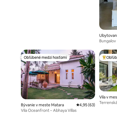
Ubytovan
gamuwa
Bungalov 
na more –
Obľúbené medzi hosťami
Obľúb
Obľúbené medzi hosťami
Najobľúb
Vila v me
Terrenská 
Bývanie v meste Matara
Priemerné ohodnotenie
4,95 (63)
Vila Oceanfront – Abhaya Villas