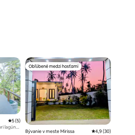
kúpeľne | Neďaleko Mirissy
notení: 11
Obľúbené medzi hosťami
Obľúbené medzi hosťami
otení: 62
Priemerné ohodnotenie 5 z 5, počet hodnotení: 5
5 (5)
pri lagúne
Bývanie v meste Mirissa
Priemerné ohodnoten
4,9 (30)