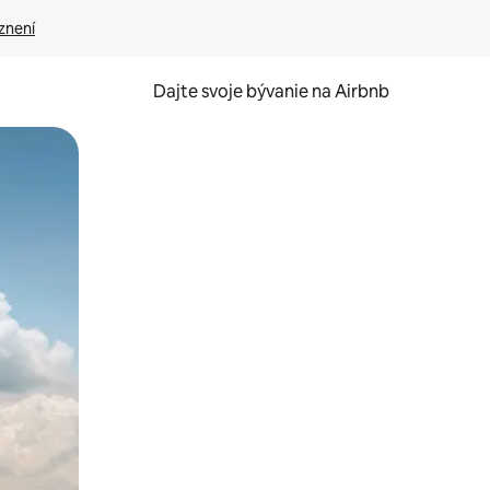
znení
Dajte svoje bývanie na Airbnb
kúmať pomocou dotykových gest či potiahnutia prstom.