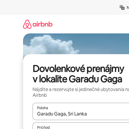
Preskočiť
N
na
obsah.
Dovolenkové prenájmy
v lokalite Garadu Gaga
Nájdite a rezervujte si jedinečné ubytovania n
Airbnb
Poloha
Keď budú výsledky k dispozícii, môžete si ich p
Príchod