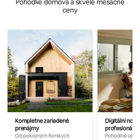
Pohodlie domova a skvelé mesačné
ceny
Kompletne zariadené
Digitálni nomá
prenájmy
profesionáli 
Od pokojných horských
Pohodlné ubyto