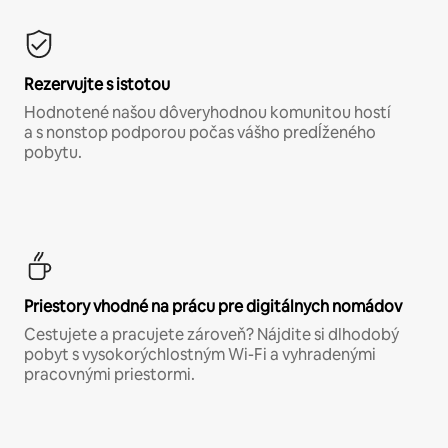
Rezervujte s istotou
Hodnotené našou dôveryhodnou komunitou hostí
a s nonstop podporou počas vášho predĺženého
pobytu.
Priestory vhodné na prácu pre digitálnych nomádov
Cestujete a pracujete zároveň? Nájdite si dlhodobý
pobyt s vysokorýchlostným Wi-Fi a vyhradenými
pracovnými priestormi.