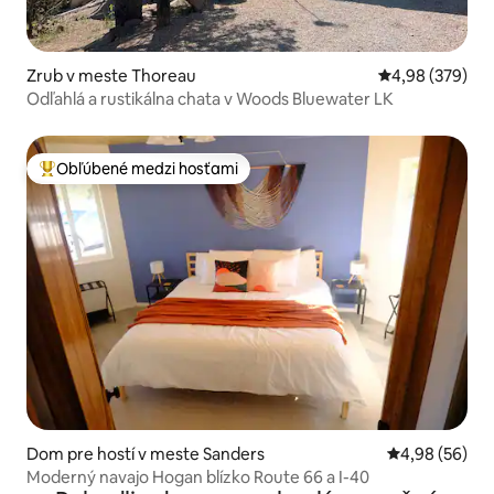
Zrub v meste Thoreau
Priemerné ohod
4,98 (379)
Odľahlá a rustikálna chata v Woods Bluewater LK
Obľúbené medzi hosťami
Najobľúbenejšie medzi hosťami
Dom pre hostí v meste Sanders
Priemerné oho
4,98 (56)
Moderný navajo Hogan blízko Route 66 a I-40