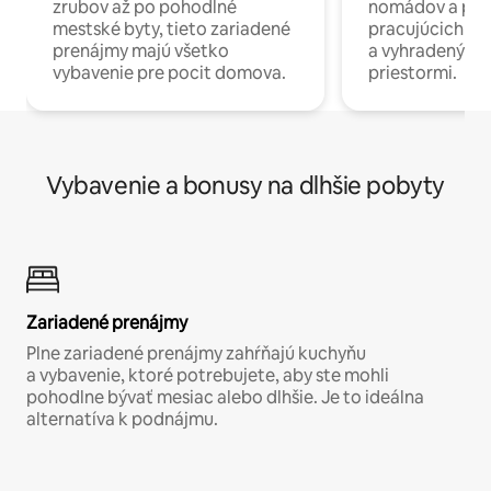
zrubov až po pohodlné
nomádov a pro
mestské byty, tieto zariadené
pracujúcich na 
prenájmy majú všetko
a vyhradenými
vybavenie pre pocit domova.
priestormi.
Vybavenie a bonusy na dlhšie pobyty
Zariadené prenájmy
Plne zariadené prenájmy zahŕňajú kuchyňu
a vybavenie, ktoré potrebujete, aby ste mohli
pohodlne bývať mesiac alebo dlhšie. Je to ideálna
alternatíva k podnájmu.