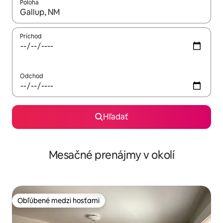
Poloha
Keď budú výsledky k dispozícii, môžete si ich prechádzať pom
Príchod
Odchod
Hľadať
Mesačné prenájmy v okolí
Obľúbené medzi hosťami
Obľúbené medzi hosťami