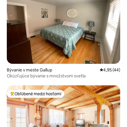
Bývanie v meste Gallup
Priemerné oho
4,95 (44)
Okúzľujúce bývanie s množstvom svetla
Obľúbené medzi hosťami
Najobľúbenejšie medzi hosťami