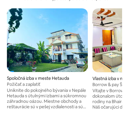
Spoločná izba v meste Hetauda
Vlastná izba v me
Požičať a zaplatiť
Borrow & pay Štan
Uniknite do pokojného bývania v Nepále
Vitajte v Borrow 
Hetauda s útulnými izbami a súkromnou
dokonalom útočis
záhradnou oázou. Miestne obchody a
rodiny na Bhairab
reštaurácie sú v pešej vzdialenosti a sú
Náš očarujúci dom
ideálne na každodenné základné
pokojnej obytnej š
vybavenie alebo na vychutnanie si
záhradu a pokojnú 
nepálskych jedál. Neďaleko preskúmajte
od centra mesta. 
národný park Sahid Smarak na
atmosféru a relaxu