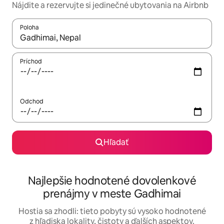
Nájdite a rezervujte si jedinečné ubytovania na Airbnb
Poloha
Keď budú výsledky k dispozícii, môžete si ich prechádzať pom
Príchod
Odchod
Hľadať
Najlepšie hodnotené dovolenkové
prenájmy v meste Gadhimai
Hostia sa zhodli: tieto pobyty sú vysoko hodnotené
z hľadiska lokality, čistoty a ďalších aspektov.