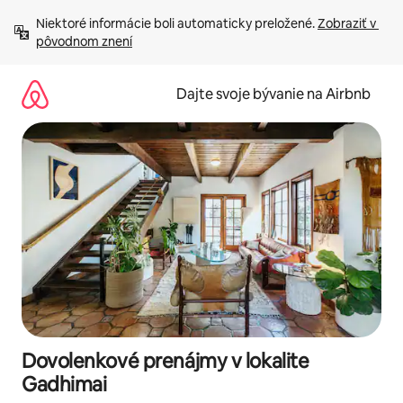
Preskočiť
Niektoré informácie boli automaticky preložené. 
Zobraziť v 
na
pôvodnom znení
obsah.
Dajte svoje bývanie na Airbnb
Dovolenkové prenájmy v lokalite
Gadhimai