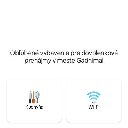
prechádzky v prírode a voľne žijúce
lahodnými vegetar
zvieratá alebo navštívte historickú
aby ste mohli zača
pevnosť Makwanpur Gadhi s úžasnými
už ste tu na objav
výhľadmi. Či už hľadáte objavovanie
Borrow and Pay je
alebo oddych pod hviezdami, toto
vytvorenie trvalý
bývanie ponúka dokonalú zmes pokoja a
svojimi blízkymi!
dobrodružstva.
Obľúbené vybavenie pre dovolenkové
prenájmy v meste Gadhimai
Kuchyňa
Wi-Fi