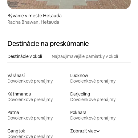
Bývanie v meste Hetauda
Radha Bhawan, Hetauda
Destinácie na preskúmanie
Destinácie v okolí
Najzaujímavejšie pamiatky v okolí
Váránasí
Lucknow
Dovolenkové prenájmy
Dovolenkové prenájmy
Káthmandu
Darjeeling
Dovolenkové prenájmy
Dovolenkové prenájmy
Patna
Pokhara
Dovolenkové prenájmy
Dovolenkové prenájmy
Gangtok
Zobraziť viac
Dovolenkové prenájmy