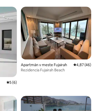
notení: 22
Apartmán v meste Fujairah
Priemerné ohodnoteni
4,87 (46)
Rezidencia Fujairah Beach
Priemerné ohodnotenie 5 z 5, počet hodnotení: 6
5 (6)