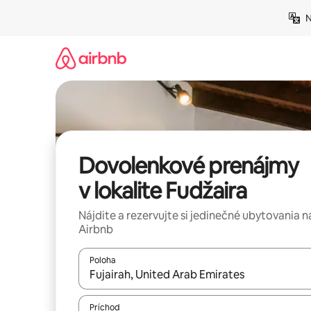
Preskočiť
N
na
obsah.
Dovolenkové prenájmy
v lokalite Fudžaira
Nájdite a rezervujte si jedinečné ubytovania n
Airbnb
Poloha
Keď budú výsledky k dispozícii, môžete si ich p
Príchod