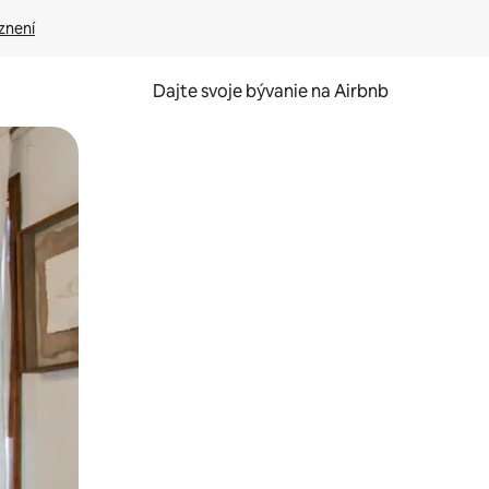
znení
Dajte svoje bývanie na Airbnb
kúmať pomocou dotykových gest či potiahnutia prstom.