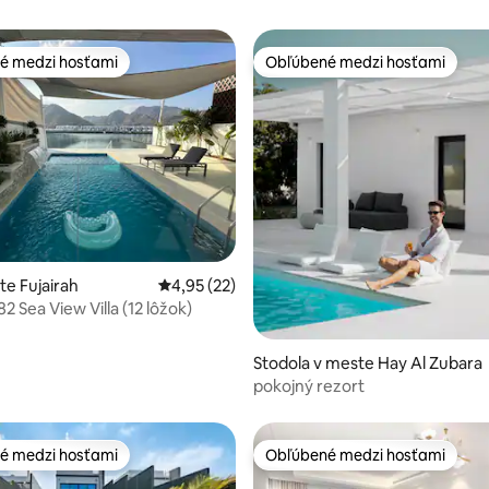
é medzi hosťami
Obľúbené medzi hosťami
é medzi hosťami
Obľúbené medzi hosťami
 4,73 z 5, počet hodnotení: 44
te Fujairah
Priemerné ohodnotenie 4,95 z 5, počet hod
4,95 (22)
2 Sea View Villa (12 lôžok)
Stodola v meste Hay Al Zubara
pokojný rezort
é medzi hosťami
Obľúbené medzi hosťami
é medzi hosťami
Obľúbené medzi hosťami