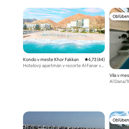
Obľúben
Obľúben
Kondo v meste Khor Fakkan
Priemerné ohodnotenie
4,73 (44)
Hotelový apartmán v rezorte Al Fanar v
Fujairah
Vila v mes
Al Dana/18
Obľúben
Obľúben