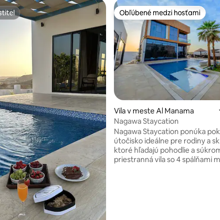
titeľ
Obľúbené medzi hosťami
titeľ
Obľúbené medzi hosťami
Vila v meste Al Manama
Nagawa Staycation
Nagawa Staycation ponúka pok
útočisko ideálne pre rodiny a sk
ktoré hľadajú pohodlie a súkrom
priestranná vila so 4 spálňami 
bazén, vírivku a záhradu, ktoré
plne vybavená kuchyňa, päť kúp
moderné vybavenie. Hostia si
vychutnať vonkajšie stolovanie 
terasou s výhľadom na hory. K
pre deti patrí detský bazén, de