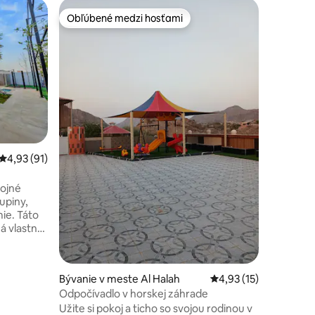
Apartmán
Obľúbené medzi hosťami
Obľúben
Obľúbené medzi hosťami
Obľúben
Apartmán
Fujairah
Môj apar
posteľou 
oddelený
malú izbu
všetky iz
izbe je k
toho je k
potrebný
servírova
Priemerné ohodnotenie 4,93 z 5, počet hodnotení: 91
4,93 (91)
The Adres
apartmán 
ojné
môžete v
upiny,
ie. Táto
má vlastný
 dopĺňa
eľní a
 môžu
Bývanie v meste Al Halah
Priemerné ohodnoteni
4,93 (15)
s grilom a
Odpočívadlo v horskej záhrade
 vybaveniu
tské
Užite si pokoj a ticho so svojou rodinou v