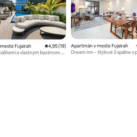
Apartmán v meste Fujairah
 meste Fujairah
Priemerné ohodnotenie 4,95 z 5, počet hod
4,95 (19)
Dream Inn – štýlové 2 spálne s
 spálňami a vlastným bazénom s
na pláž
 na bazén/more
ie 4,8 z 5, počet hodnotení: 5