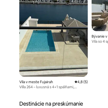
Bývanie v
Vila so 4
výhľadom
Vila v meste Fujairah
Priemerné ohodnoten
4,8 (5)
Villa 264 – luxusná s 4+1 spálňami,
bazénom a výhľadom na more
Destinácie na preskúmanie