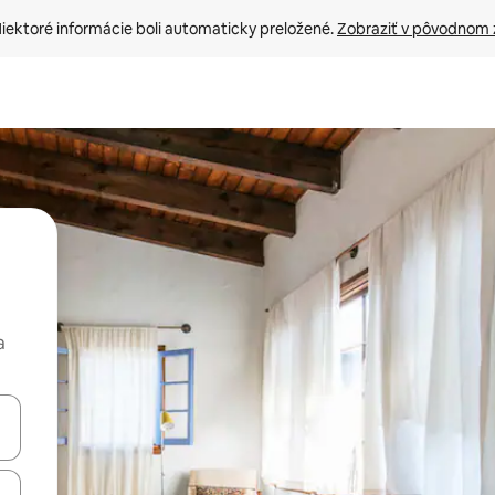
iektoré informácie boli automaticky preložené. 
Zobraziť v pôvodnom 
a
rechádzať pomocou klávesov so šípkami nahor a nadol alebo ich pres