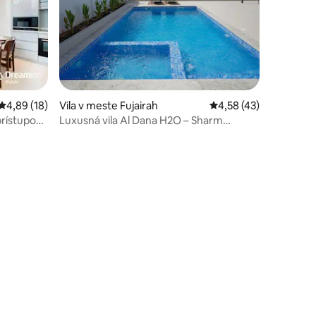
Priemerné ohodnotenie 4,89 z 5, počet hodnotení: 18
4,89 (18)
Vila v meste Fujairah
Priemerné ohodnoteni
4,58 (43)
notení: 19
 prístupom
Luxusná vila Al Dana H2O – Sharm
Fujairah