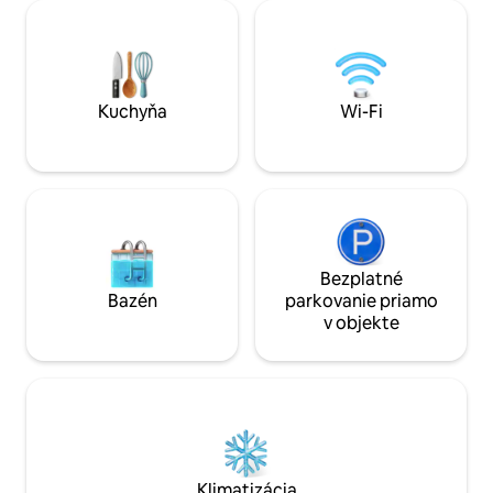
kuchyňa a práčovňa - Choďte ku
slúžiť ako plnoho
všetkému pešo – Viacero garáží v
počuť kroky a iné
okruhu 5 minút - Nonstop podpora pre
zvieratá atď.). Ak 
hostí Ideálne na služobné cesty,
priestor nie je pre 
podujatia alebo víkendové výlety. Sme tu
pre vás pred pobytom, počas neho aj po
Kuchyňa
Wi-Fi
ňom!
Bezplatné
Bazén
parkovanie priamo
v objekte
Klimatizácia