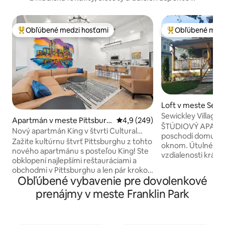
Obľúbené medzi hosťami
Obľúbené medz
Najobľúbenejšie medzi hosťami
Najobľúbenejšie 
Loft v meste Sewi
Sewickley Village
Apartmán v meste Pittsburg
Priemerné ohodnotenie 4,9 z 5
4,9 (249)
ŠTÚDIOVÝ APART
h
Nový apartmán King v štvrti Cultural
poschodí domu (su
District s vírivkou
Zažite kultúrnu štvrť Pittsburghu z tohto
oknom. Útulné uby
nového apartmánu s posteľou King! Ste
vzdialenosti krátk
obklopení najlepšími reštauráciami a
Sewickley Village:
obchodmi v Pittsburghu a len pár krokov
reštaurácie, šport
Obľúbené vybavenie pre dovolenkové
od Kongresového centra, divadiel a
knižnica, YMCA. Ce
ďalších zaujímavých miest. Navrhnuté
prenájmy v meste Franklin Park
pre seba. Ide o V
pre pohodlie a komfort v
apartmán s 1 izbo
bezkonkurenčnej lokalite. - Manželská
samostatný vchod. Postele: 1 manžel
posteľ – Vírivka/sprcha – Vybavená
posteľ Queen a 1 