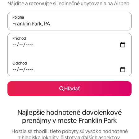
Nájdite a rezervujte si jedinečné ubytovania na Airbnb
Poloha
Keď budú výsledky k dispozícii, môžete si ich prechádzať pom
Príchod
Odchod
Hľadať
Najlepšie hodnotené dovolenkové
prenájmy v meste Franklin Park
Hostia sa zhodli: tieto pobyty sú vysoko hodnotené
z hľadiska lokality, čistoty a ďalších aspektov.