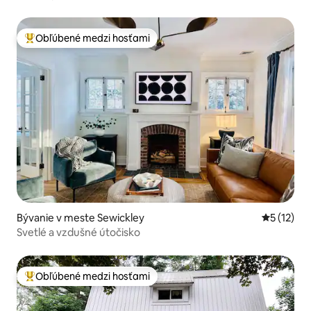
Obľúbené medzi hosťami
Najobľúbenejšie medzi hosťami
Bývanie v meste Sewickley
Priemerné
5 (12)
Svetlé a vzdušné útočisko
Obľúbené medzi hosťami
Najobľúbenejšie medzi hosťami