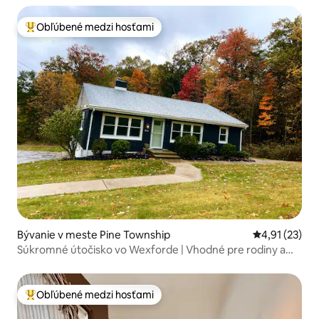
Obľúbené medzi hosťami
Najobľúbenejšie medzi hosťami
Bývanie v meste Pine Township
Priemerné oh
4,91 (23)
Súkromné útočisko vo Wexforde | Vhodné pre rodiny a
psy
Obľúbené medzi hosťami
Najobľúbenejšie medzi hosťami