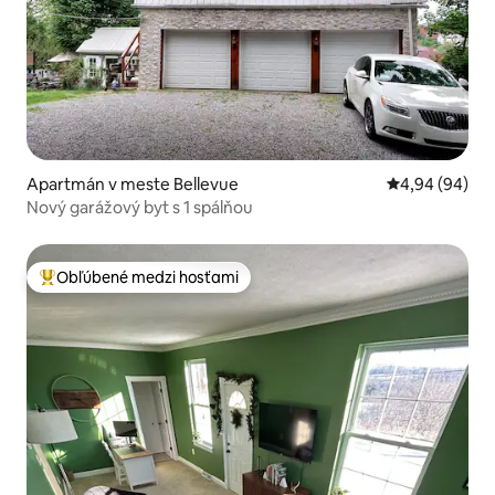
Apartmán v meste Bellevue
Priemerné oho
4,94 (94)
Nový garážový byt s 1 spálňou
Obľúbené medzi hosťami
Najobľúbenejšie medzi hosťami