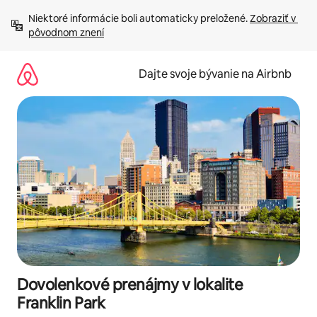
Preskočiť
Niektoré informácie boli automaticky preložené. 
Zobraziť v 
na
pôvodnom znení
obsah.
Dajte svoje bývanie na Airbnb
Dovolenkové prenájmy v lokalite
Franklin Park