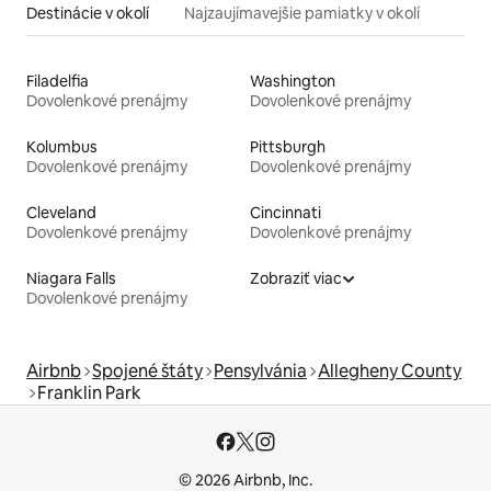
Destinácie v okolí
Najzaujímavejšie pamiatky v okolí
Filadelfia
Washington
Dovolenkové prenájmy
Dovolenkové prenájmy
Kolumbus
Pittsburgh
Dovolenkové prenájmy
Dovolenkové prenájmy
Cleveland
Cincinnati
Dovolenkové prenájmy
Dovolenkové prenájmy
Niagara Falls
Zobraziť viac
Dovolenkové prenájmy
Airbnb
Spojené štáty
Pensylvánia
Allegheny County
Franklin Park
© 2026 Airbnb, Inc.