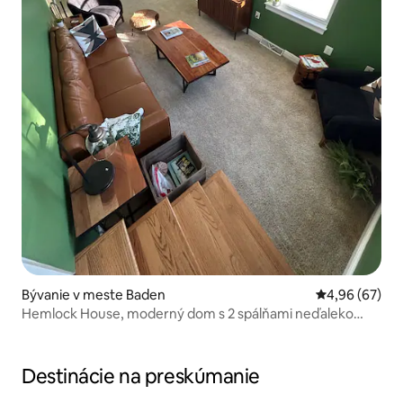
Bývanie v meste Baden
Priemerné oho
4,96 (67)
Hemlock House, moderný dom s 2 spálňami neďaleko
Pittsburghu
Destinácie na preskúmanie