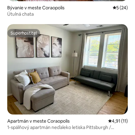
Bývanie v meste Coraopolis
Priemerné 
5 (24)
Útulná chata
Superhostiteľ
Superhostiteľ
Apartmán v meste Coraopolis
Priemerné oh
4,91 (11)
1-spálňový apartmán neďaleko letiska Pittsburgh /
bezplatné parkovanie