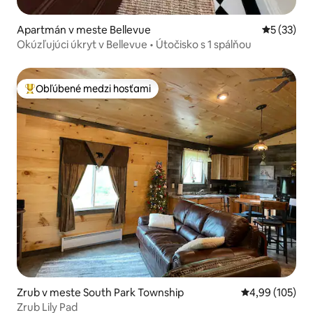
Apartmán v meste Bellevue
Priemerné 
5 (33)
Okúzľujúci úkryt v Bellevue • Útočisko s 1 spálňou
Obľúbené medzi hosťami
Najobľúbenejšie medzi hosťami
Zrub v meste South Park Township
Priemerné ohod
4,99 (105)
Zrub Lily Pad