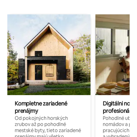
Kompletne zariadené
Digitálni nomá
prenájmy
profesionáli 
Od pokojných horských
Pohodlné ubyto
zrubov až po pohodlné
nomádov a pro
mestské byty, tieto zariadené
pracujúcich na 
prenájmy majú všetko
a vyhradenými