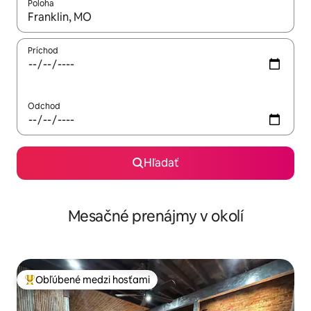
Poloha
Keď budú výsledky k dispozícii, môžete si ich prechádzať pom
Príchod
Odchod
Hľadať
Mesačné prenájmy v okolí
Obľúbené medzi hosťami
Najobľúbenejšie medzi hosťami