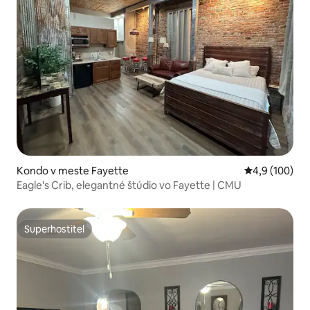
Kondo v meste Fayette
Priemerné oho
4,9 (100)
Eagle's Crib, elegantné štúdio vo Fayette | CMU
Superhostiteľ
Superhostiteľ