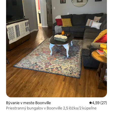
Bývanie v meste Boonville
Priemerné oho
4,59 (27)
Priestranný bungalov v Boonville 2,5 lôžka/2 kúpeľne