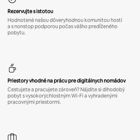
Rezervujte s istotou
Hodnotené našou dôveryhodnou komunitou hostí
a s nonstop podporou počas vášho predĺženého
pobytu.
Priestory vhodné na prácu pre digitálnych nomádov
Cestujete a pracujete zároveň? Nájdite si dlhodobý
pobyt s vysokorýchlostným Wi-Fi a vyhradenými
pracovnými priestormi.