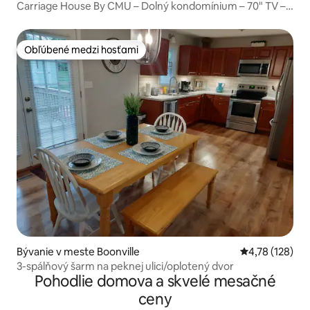
Carriage House By CMU – Dolný kondomínium – 70" TV –
Manželská posteľ
Obľúbené medzi hosťami
Obľúbené medzi hosťami
Bývanie v meste Boonville
Priemerné ohod
4,78 (128)
3-spálňový šarm na peknej ulici/oplotený dvor
Pohodlie domova a skvelé mesačné
ceny