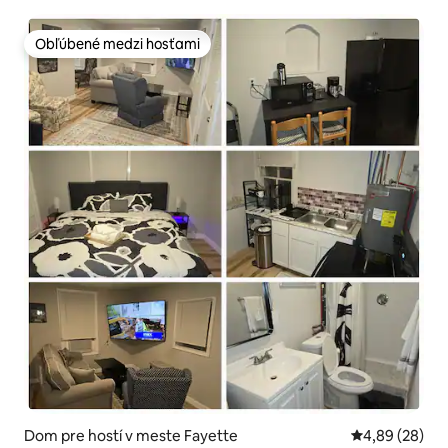
Obľúbené medzi hosťami
Obľúbené medzi hosťami
Dom pre hostí v meste Fayette
Priemerné oho
4,89 (28)