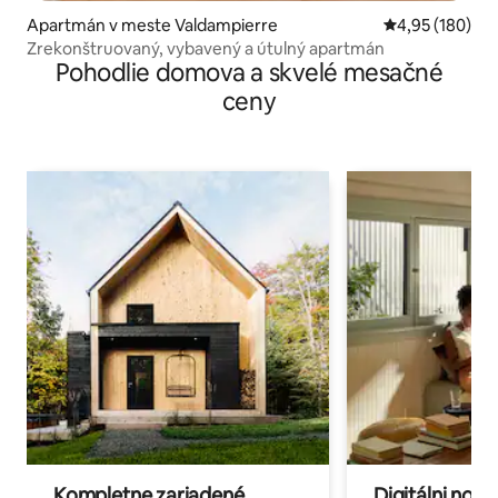
Apartmán v meste Valdampierre
Priemerné ohod
4,95 (180)
Zrekonštruovaný, vybavený a útulný apartmán
Pohodlie domova a skvelé mesačné
ceny
Kompletne zariadené
Digitálni nomá