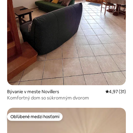
Bývanie v meste Novillers
Priemerné oh
4,97 (31)
Komfortný dom so súkromným dvorom
Obľúbené medzi hosťami
Obľúbené medzi hosťami