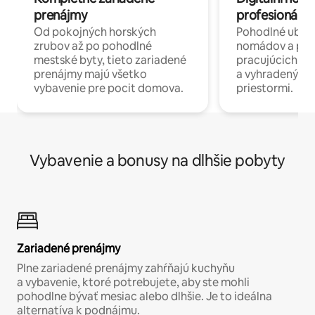
prenájmy
profesionáli 
Od pokojných horských
Pohodlné ubyto
zrubov až po pohodlné
nomádov a pro
mestské byty, tieto zariadené
pracujúcich na 
prenájmy majú všetko
a vyhradenými
vybavenie pre pocit domova.
priestormi.
Vybavenie a bonusy na dlhšie pobyty
Zariadené prenájmy
Plne zariadené prenájmy zahŕňajú kuchyňu
a vybavenie, ktoré potrebujete, aby ste mohli
pohodlne bývať mesiac alebo dlhšie. Je to ideálna
alternatíva k podnájmu.