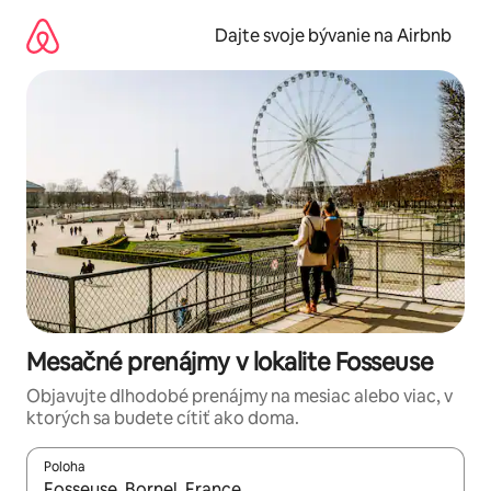
Preskočiť
na
Dajte svoje bývanie na Airbnb
obsah.
Mesačné prenájmy v lokalite Fosseuse
Objavujte dlhodobé prenájmy na mesiac alebo viac, v
ktorých sa budete cítiť ako doma.
Poloha
Keď budú výsledky k dispozícii, môžete si ich prechádzať pom