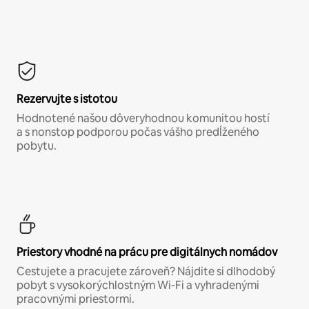
Rezervujte s istotou
Hodnotené našou dôveryhodnou komunitou hostí
a s nonstop podporou počas vášho predĺženého
pobytu.
Priestory vhodné na prácu pre digitálnych nomádov
Cestujete a pracujete zároveň? Nájdite si dlhodobý
pobyt s vysokorýchlostným Wi-Fi a vyhradenými
pracovnými priestormi.