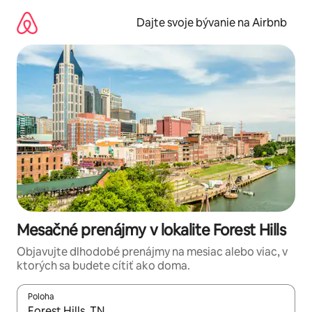
Preskočiť
na
Dajte svoje bývanie na Airbnb
obsah.
Mesačné prenájmy v lokalite Forest Hills
Objavujte dlhodobé prenájmy na mesiac alebo viac, v
ktorých sa budete cítiť ako doma.
Poloha
Keď budú výsledky k dispozícii, môžete si ich prechádzať pom