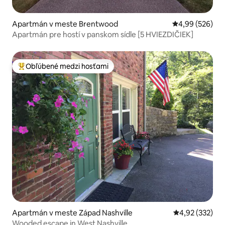
Apartmán v meste Brentwood
Priemerné ohod
4,99 (526)
Apartmán pre hostí v panskom sídle [5 HVIEZDIČIEK]
Obľúbené medzi hosťami
Najobľúbenejšie medzi hosťami
Apartmán v meste Západ Nashville
Priemerné ohod
4,92 (332)
Wooded escape in West Nashville