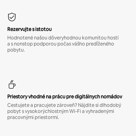
Rezervujte s istotou
Hodnotené našou dôveryhodnou komunitou hostí
a s nonstop podporou počas vášho predĺženého
pobytu.
Priestory vhodné na prácu pre digitálnych nomádov
Cestujete a pracujete zároveň? Nájdite si dlhodobý
pobyt s vysokorýchlostným Wi-Fi a vyhradenými
pracovnými priestormi.