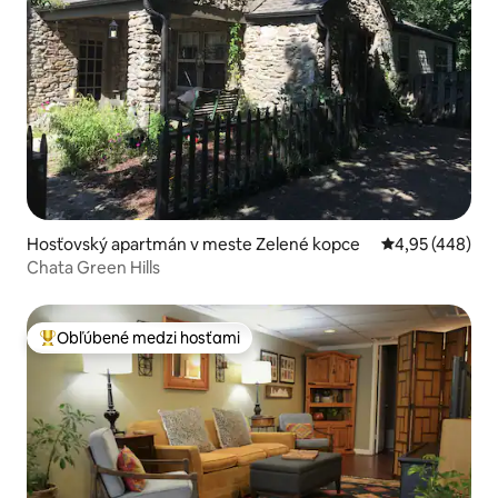
Hosťovský apartmán v meste Zelené kopce
Priemerné ohod
4,95 (448)
Chata Green Hills
Obľúbené medzi hosťami
Najobľúbenejšie medzi hosťami