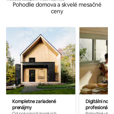
Pohodlie domova a skvelé mesačné
ceny
Kompletne zariadené
Digitálni nomá
prenájmy
profesionáli 
Od pokojných horských
Pohodlné ubyto