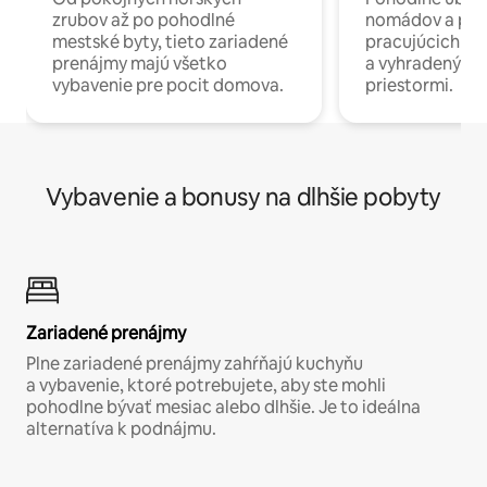
zrubov až po pohodlné
nomádov a pro
mestské byty, tieto zariadené
pracujúcich na 
prenájmy majú všetko
a vyhradenými
vybavenie pre pocit domova.
priestormi.
Vybavenie a bonusy na dlhšie pobyty
Zariadené prenájmy
Plne zariadené prenájmy zahŕňajú kuchyňu
a vybavenie, ktoré potrebujete, aby ste mohli
pohodlne bývať mesiac alebo dlhšie. Je to ideálna
alternatíva k podnájmu.