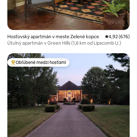
Hosťovský apartmán v meste Zelené kopce
Priemerné ohod
4,92 (676)
Útulný apartmán v Green Hills (1,6 km od Lipscomb U.)
Obľúbené medzi hosťami
Najobľúbenejšie medzi hosťami