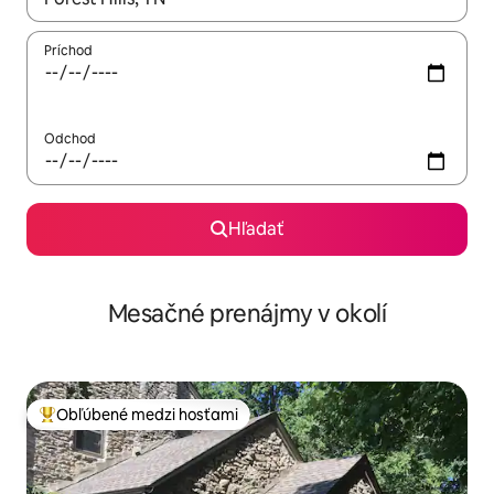
Príchod
Odchod
Hľadať
Mesačné prenájmy v okolí
Obľúbené medzi hosťami
Najobľúbenejšie medzi hosťami