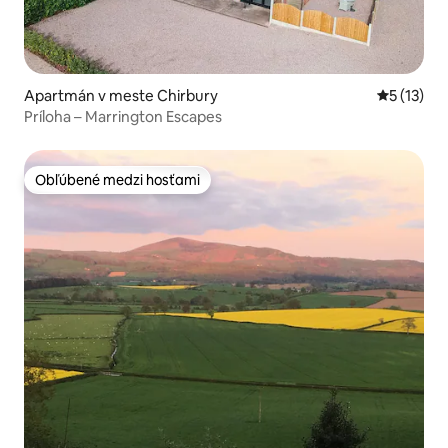
Apartmán v meste Chirbury
Priemerné
5 (13)
Príloha – Marrington Escapes
Obľúbené medzi hosťami
Obľúbené medzi hosťami