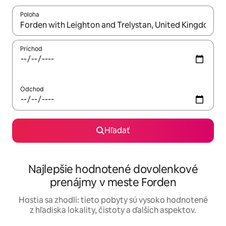
Poloha
Keď budú výsledky k dispozícii, môžete si ich prechádzať pom
Príchod
Odchod
Hľadať
Najlepšie hodnotené dovolenkové
prenájmy v meste Forden
Hostia sa zhodli: tieto pobyty sú vysoko hodnotené
z hľadiska lokality, čistoty a ďalších aspektov.