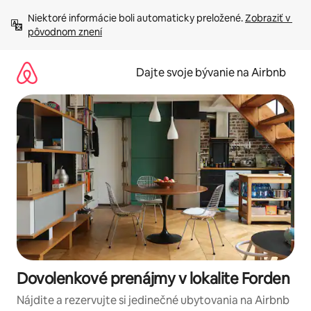
Preskočiť
Niektoré informácie boli automaticky preložené. 
Zobraziť v 
na
pôvodnom znení
obsah.
Dajte svoje bývanie na Airbnb
Dovolenkové prenájmy v lokalite Forden
Nájdite a rezervujte si jedinečné ubytovania na Airbnb