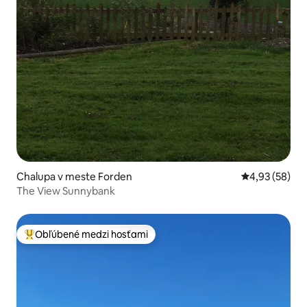
Chalupa v meste Forden
Priemerné oho
4,93 (58)
The View Sunnybank
Obľúbené medzi hosťami
Najobľúbenejšie medzi hosťami