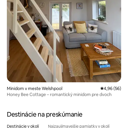
Minidom v meste Welshpool
Priemerné oho
4,96 (56)
Honey Bee Cottage – romantický minidom pre dvoch
Destinácie na preskúmanie
Destinácie v okolí
Najzaujímavejšie pamiatky v okolí