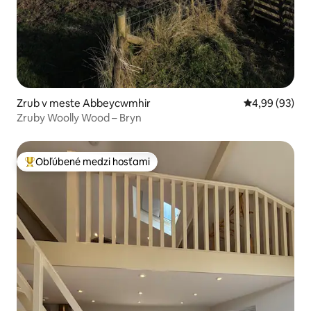
Zrub v meste Abbeycwmhir
Priemerné oho
4,99 (93)
Zruby Woolly Wood – Bryn
Obľúbené medzi hosťami
Najobľúbenejšie medzi hosťami