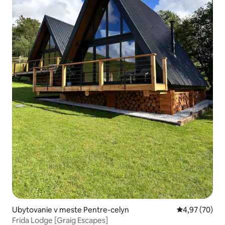
Ubytovanie v meste Pentre-celyn
Priemerné oho
4,97 (70)
Frida Lodge [Graig Escapes]