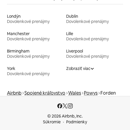
Londýn
Dublin
Dovolenkové prenájmy
Dovolenkové prenájmy
Manchester
Lille
Dovolenkové prenájmy
Dovolenkové prenájmy
Birmingham
Liverpool
Dovolenkové prenájmy
Dovolenkové prenájmy
York
Zobraziť viac
Dovolenkové prenájmy
Airbnb
Spojené kráľovstvo
Wales
Powys
Forden
© 2026 Airbnb, Inc.
Súkromie
Podmienky