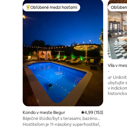
Obľúbené medzi hosťami
Obľúben
Najobľúbenejšie medzi hosťami
Obľúben
Vila v me
-
🌿 Unikni
ubytujte
v indicko
historick
krokov od
Ideálne pr
alebo páry
Kondo v meste Begur
Priemerné ohodnotenie 
4,99 (153)
ponúka au
Báječné štúdio/byt s terasami, bazénom
zážitok. Môžete si vychutnať výhľad na
a chatou
Hostiteľom je 11-násobný superhostiteľ,
hrad Begu