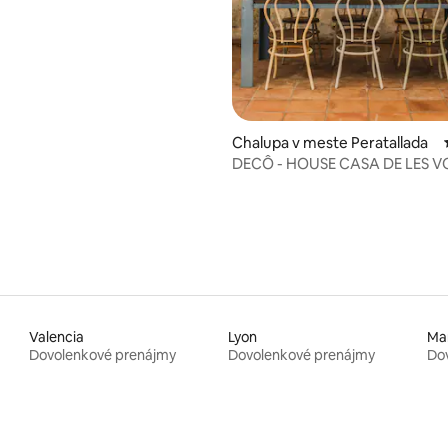
Chalupa v meste Peratallada
DECÔ - HOUSE CASA DE LES V
PERATALLADA
Valencia
Lyon
Mar
Dovolenkové prenájmy
Dovolenkové prenájmy
Do