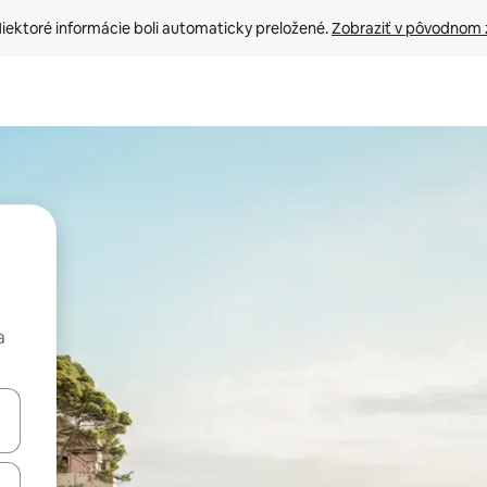
iektoré informácie boli automaticky preložené. 
Zobraziť v pôvodnom 
a
rechádzať pomocou klávesov so šípkami nahor a nadol alebo ich pres