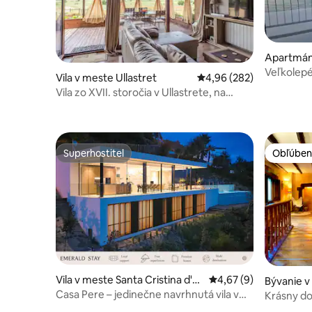
Apartmán 
o
Veľkolepé
Vila v meste Ullastret
Priemerné ohodnotenie 
4,96 (282)
Vila zo XVII. storočia v Ullastrete, na
vidieku a pri mori
Superhostiteľ
Obľúben
Superhostiteľ
Obľúben
Vila v meste Santa Cristina d'Ar
Priemerné ohodnoteni
4,67 (9)
Bývanie v
o
Casa Pere – jedinečne navrhnutá vila v
Krásny do
Costa Brava
Empordà/