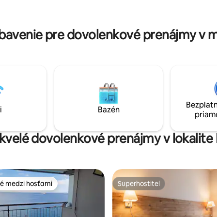
o amigos. Por un coste adicional diario
iami, obchodmi a pulzujúcim
tráenos a tu mascot
životom. Ideálne miesto na
ponorenie sa do stredomorskej
bavenie pre dovolenkové prenájmy v m
Bezplatn
i
Bazén
priam
skvelé dovolenkové prenájmy v lokalite
é medzi hosťami
Superhostiteľ
é medzi hosťami
Superhostiteľ