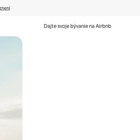
znení
Dajte svoje bývanie na Airbnb
kúmať pomocou dotykových gest či potiahnutia prstom.