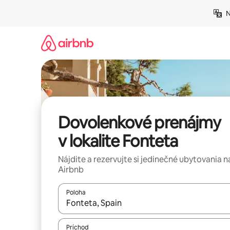
Preskočiť
N
na
obsah.
Dovolenkové prenájmy
v lokalite Fonteta
Nájdite a rezervujte si jedinečné ubytovania n
Airbnb
Poloha
Keď budú výsledky k dispozícii, môžete si ich p
Príchod