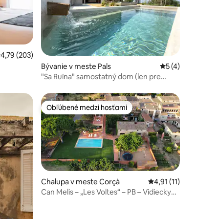
otení: 28
riemerné ohodnotenie 4,79 z 5, počet hodnotení: 203
4,79 (203)
Bývanie v meste Pals
Priemerné ohodno
5 (4)
"Sa Ruïna" samostatný dom (len pre
dospelých)
Obľúbené medzi hosťami
Obľúbené medzi hosťami
Chalupa v meste Corçà
Priemerné ohodnoteni
4,91 (11)
Can Melis – „Les Voltes“ – PB – Vidiecky
dnotení: 6
dom Emporda – 10 osôb