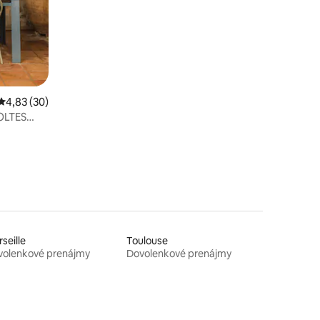
Priemerné ohodnotenie 4,83 z 5, počet hodnotení: 30
4,83 (30)
OLTES
seille
Toulouse
volenkové prenájmy
Dovolenkové prenájmy