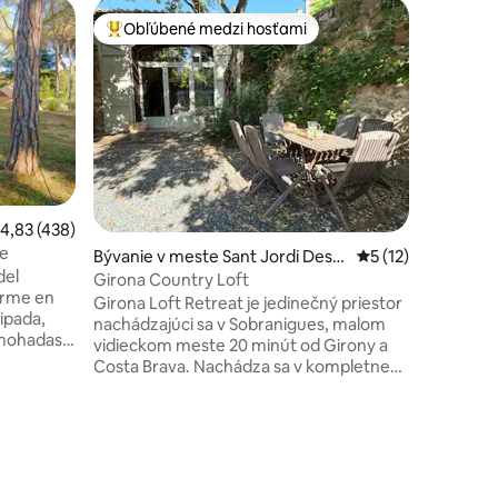
Chalupa v
Obľúbené medzi hosťami
Obľú
Najobľúbenejšie medzi hosťami
Najobľú
Mas Prats
vás pozýv
jedinečn
nachádza
Gavarres
prístupný
každej iz
do lesa. 
riemerné ohodnotenie 4,83 z 5, počet hodnotení: 438
4,83 (438)
spájajú 
re
tení: 214
Bývanie v meste Sant Jordi Desv
Priemerné ohodnot
5 (12)
vás vera
del
alls
scenériu.
Girona Country Loft
dominujú 
Girona Loft Retreat je jedinečný priestor
ipada,
voľba pr
nachádzajúci sa v Sobranigues, malom
lmohadas
vidieckom meste 20 minút od Girony a
jas,
Costa Brava. Nachádza sa v kompletne
icular. Te
zrekonštruovanej starej stodole s
tención
rozlohou 190 m² a záhradou s rozlohou
150 m² a spája podstatu tradičnej
architektúry – odhalený kameň, drevené
os
trámy, vysoké stropy – s moderným
dizajnom interiéru, ktorý ponúka