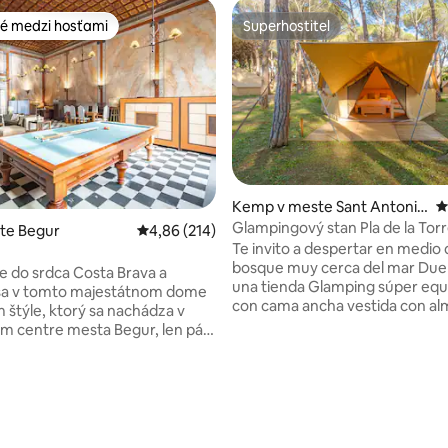
é medzi hosťami
Superhostiteľ
é medzi hosťami
Superhostiteľ
Kemp v meste Sant Antoni
P
de Calonge
Glampingový stan Pla de la Tor
ste Begur
Priemerné ohodnotenie 4,86 z 5, počet hodno
4,86 (214)
Te invito a despertar en medio 
bosque muy cerca del mar Duerme en
te do srdca Costa Brava a
una tienda Glamping súper equ
 sa v tomto majestátnom dome
con cama ancha vestida con a
m štýle, ktorý sa nachádza v
cómodas, toallas, mosquiteras fi
om centre mesta Begur, len pár
nevera, enchufes y terraza part
 hradu a hlavného námestia.
garantizamos calma y mucha a
e rodiny, skupiny priateľov
personalizada! Contrata el desayuno
, toto historické bývanie
4,99 z 5, počet hodnotení: 153
perfecto. Te contaremos los secretos del
tentický, pohodlný a očarujúci
lugar privilegiado donde estam
ubicados. Ven sola, con tu pareja, familia
r a zároveň byť obklopený