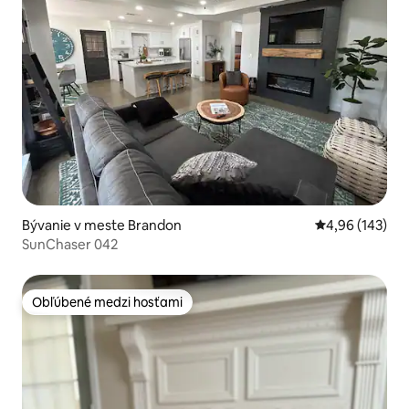
Bývanie v meste Brandon
Priemerné ohod
4,96 (143)
SunChaser 042
Obľúbené medzi hosťami
Obľúbené medzi hosťami