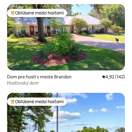
Obľúbené medzi hosťami
Najobľúbenejšie medzi hosťami
Dom pre hostí v meste Brandon
Priemerné ohod
4,92 (142)
Hosťovský dom
Obľúbené medzi hosťami
Najobľúbenejšie medzi hosťami