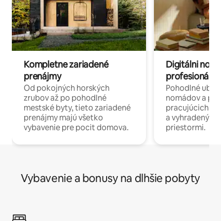
Kompletne zariadené
Digitálni nomá
prenájmy
profesionáli 
Od pokojných horských
Pohodlné ubyto
zrubov až po pohodlné
nomádov a pro
mestské byty, tieto zariadené
pracujúcich na 
prenájmy majú všetko
a vyhradenými
vybavenie pre pocit domova.
priestormi.
Vybavenie a bonusy na dlhšie pobyty