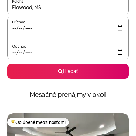
Poloha
Keď budú výsledky k dispozícii, môžete si ich prechádzať pom
Príchod
Odchod
Hľadať
Mesačné prenájmy v okolí
Obľúbené medzi hosťami
Najobľúbenejšie medzi hosťami