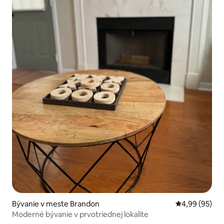
Bývanie v meste Brandon
Priemerné oho
4,99 (95)
Moderné bývanie v prvotriednej lokalite