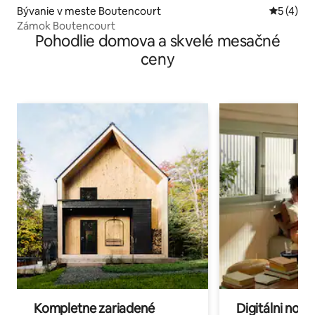
Bývanie v meste Boutencourt
Priemerné
5 (4)
Zámok Boutencourt
Pohodlie domova a skvelé mesačné
ceny
Kompletne zariadené
Digitálni nomá