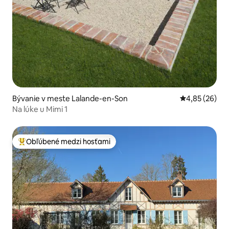
Bývanie v meste Lalande-en-Son
Priemerné oho
4,85 (26)
Na lúke u Mimi 1
Obľúbené medzi hosťami
Najobľúbenejšie medzi hosťami