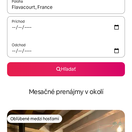
Poloha
Keď budú výsledky k dispozícii, môžete si ich prechádzať pom
Príchod
Odchod
Hľadať
Mesačné prenájmy v okolí
Obľúbené medzi hosťami
Obľúbené medzi hosťami