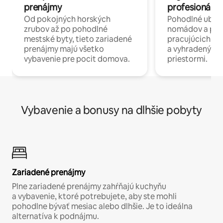
prenájmy
profesionáli 
Od pokojných horských
Pohodlné ubyto
zrubov až po pohodlné
nomádov a pro
mestské byty, tieto zariadené
pracujúcich na 
prenájmy majú všetko
a vyhradenými
vybavenie pre pocit domova.
priestormi.
Vybavenie a bonusy na dlhšie pobyty
Zariadené prenájmy
Plne zariadené prenájmy zahŕňajú kuchyňu
a vybavenie, ktoré potrebujete, aby ste mohli
pohodlne bývať mesiac alebo dlhšie. Je to ideálna
alternatíva k podnájmu.